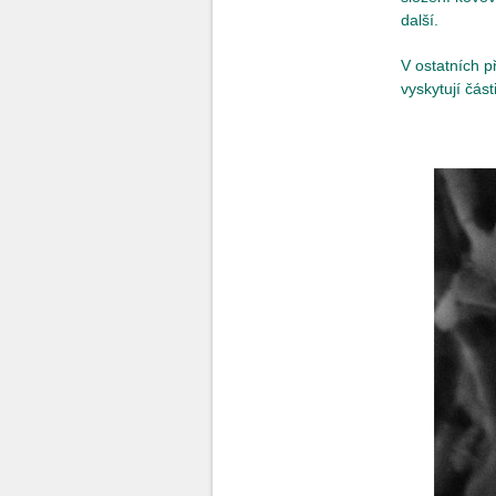
další.
V ostatních p
vyskytují čás