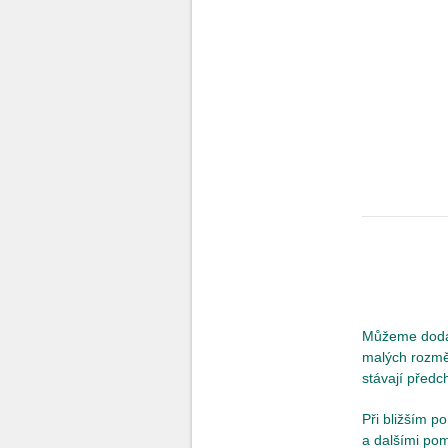
Můžeme dodat,
malých rozměr
stávají předc
Při bližším p
a dalšími pom