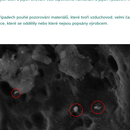
řípadech pouhé pozorování materiálů, které tvoří vzduchovod, velmi č
tice, které se oddělily nebo které nejsou popsány výrobcem.