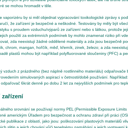
eré se mohou hromadit v těle.
e vaporizéru by si měl objednat vypracování toxikologické zprávy s 
zaručí, že zařízení je bezpečné a neškodné. Testovány by měly být všec
 styku s proudem vzduchu/výparů ze zařízení nebo s látkou, protože je
jejich použití za extrémních podmínek by mohlo znamenat riziko při vd
tovat, zda neexistují žádné oddělené materiály a zda jsou bezpečně po
iník, chrom, mangan, hořčík, měď, křemík, zinek, železo; a zda neexistuj
ípadě plastů mohou být například polyfluorované sloučeniny (PFC) a per
 vzduch z prázdného (bez náplně rostlinného materiálu) odpařovače b
ovedením simulovaných aspirací v četnosti/době používání. Například:
 odpařovač 6krát denně po dobu 2 let za nejvyšších podmínek pro teplot
 zařízení
álného srovnání se používají normy PEL (Permissible Exposure Limits 
ovené americkým Úřadem pro bezpečnost a ochranu zdraví při práci (OS
cké publikace z oblastí, jako jsou: poškozování plastových materiálů vl
ých slitin a jejich chování vůči tepelnému namáhání a jejich vystavení 