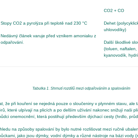
CO2 + CO
Stopy CO2 a pyrolýza při teplotě nad 230 °C
Dehet (polycykli
uhlovodíky)
Nedávný článek varuje před vznikem amoniaku z
odpařování.
Další škodlivé sl
(toluen, naftalen
kyanovodík, hydri
Tabulka 1. Shrnutí rozdílů mezi odpařováním a spalováním
 že při kouření se nejedná pouze o sloučeniny v plynném stavu, ale t
ů, které ulpívají na plicích a po delším užívání nakonec snižují naši pl
hůdci onemocnění, která postihují především dýchací cesty (hrdlo, průduš
ohledu na způsoby spalování by bylo nutné rozlišovat mezi ručně ubale
ůckami, jako jsou dýmky, vodní dýmky a různé nástroje na bázi vody (