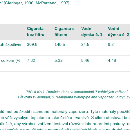
ní [Gieringer, 1996; McPartland, 1997].
Cigareta
Cigareta s
Vodní
Vodní
bez filtru
filtrem
dýmka č. 1
dýmka č. 2
ah škodlivin
309.8
140.5
24.5
9.2
)
 celkem (%
7.82
5.32
5.46
4.48
TABULKA 1. Dodávka dehtu a kanabinoidů-7 kuřáckých zařízení
Převzato z Gieringer, D. "Marijuana Waterpipe and Vaporizer Study", 1
elů mohou škodit i samotné materiály vaporizéru. Tyto materiály použit
né vůči vysokým teplotám a také čisté a trvanlivé. S cílem otestovat b
důležité, aby výrobce zařízení testoval různými laboratorními postupy: 
u plynných a pro uživatele potenciálně toxických látek, ale na druhé s