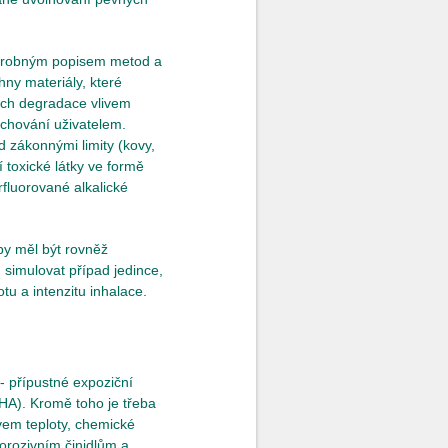
podrobným popisem metod a
hny materiály, které
jich degradace vlivem
echování uživatelem.
d zákonnými limity (kovy,
í toxické látky ve formě
fluorované alkalické
y měl být rovněž
 simulovat případ jedince,
u a intenzitu inhalace.
- přípustné expoziční
HA). Kromě toho je třeba
ivem teploty, chemické
korozivním činidlům a