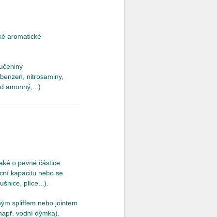
cké aromatické
oučeniny
, benzen, nitrosaminy,
d amonný,...)
aké o pevné částice
icní kapacitu nebo se
nice, plíce...).
ným spliffem nebo jointem
např. vodní dýmka).