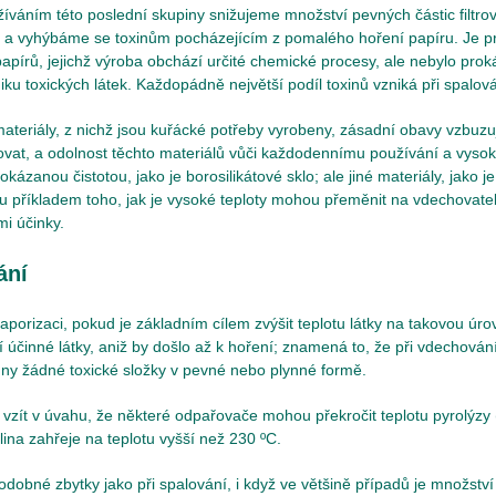
íváním této poslední skupiny snižujeme množství pevných částic filtr
a vyhýbáme se toxinům pocházejícím z pomalého hoření papíru. Je pra
apírů, jejichž výroba obchází určité chemické procesy, ale nebylo prok
ku toxických látek. Každopádně největší podíl toxinů vzniká při spalová
ateriály, z nichž jsou kuřácké potřeby vyrobeny, zásadní obavy vzbuzuj
at, a odolnost těchto materiálů vůči každodennímu používání a vysoký
okázanou čistotou, jako je borosilikátové sklo; ale jiné materiály, jako j
sou příkladem toho, jak je vysoké teploty mohou přeměnit na vdechovat
i účinky.
ání
aporizaci, pokud je základním cílem zvýšit teplotu látky na takovou úr
jí účinné látky, aniž by došlo až k hoření; znamená to, že při vdechován
mny žádné toxické složky v pevné nebo plynné formě.
 vzít v úvahu, že některé odpařovače mohou překročit teplotu pyrolýzy
lina zahřeje na teplotu vyšší než 230 ºC.
podobné zbytky jako při spalování, i když ve většině případů je množs