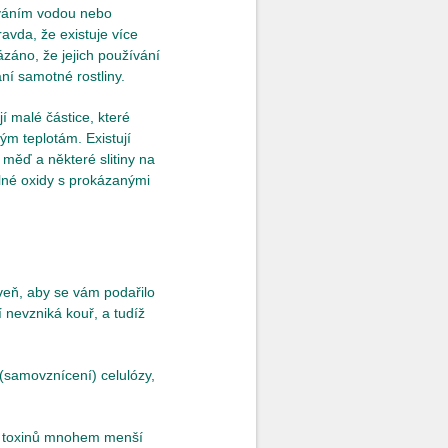
ováním vodou nebo
vda, že existuje více
ázáno, že jejich používání
ní samotné rostliny.
í malé částice, které
m teplotám. Existují
e měď a některé slitiny na
elné oxidy s prokázanými
oveň, aby se vám podařilo
í nevzniká kouř, a tudíž
 (samovznícení) celulózy,
tví toxinů mnohem menší