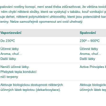
palování rostliny konopí, není snad třeba zdůrazňovat, že většina toxic
v něm chybí některé složky, které se vyskytují v tabáku, kouř vznikající p
huje dehet, některé polynukleární uhlovodíky, které jsou potenciálně kar
učeniny. Nelze samozřejmě opomenout ani oxid uhelnatý.
Vaporizování
Spalování
Do 230ºC
230º – 900ºC
Účinné látky
Účinné látky
Aroma, chuť...
Aroma, chuť...
Další látky
Další látky
Neničí účinné látky.
Active Principles
Přebytek tepla kondukcí
ničí terpeny
Aktivuje biologickou dostupnost některých
Aktivuje biologic
účinných látek teplotou (dekarboxylace).
účinných látek te