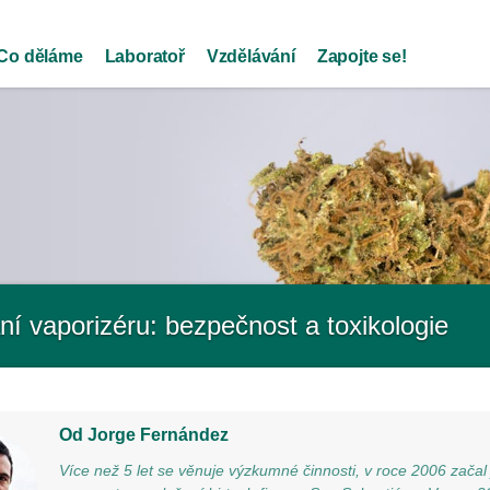
Skip to
main
Co děláme
Laboratoř
Vzdělávání
Zapojte se!
content
ní vaporizéru: bezpečnost a toxikologie
Od Jorge Fernández
Více než 5 let se věnuje výzkumné činnosti, v roce 2006 začal