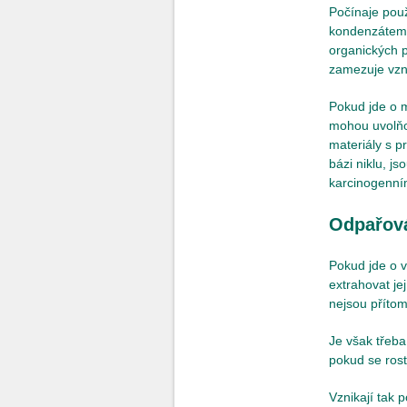
Počínaje použ
kondenzátem 
organických p
zamezuje vzni
Pokud jde o m
mohou uvolňov
materiály s pr
bázi niklu, j
karcinogenním
Odpařov
Pokud jde o v
extrahovat je
nejsou příto
Je však třeba
pokud se rost
Vznikají tak 