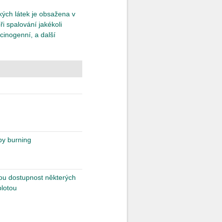
kých látek je obsažena v
ři spalování jakékoli
cinogenní, a další
 by burning
kou dostupnost některých
plotou