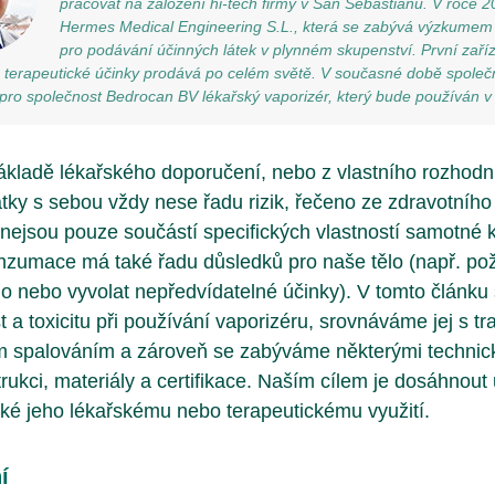
pracovat na založení hi-tech firmy v San Sebastiánu. V roce 2
Hermes Medical Engineering S.L., která se zabývá výzkumem
pro podávání účinných látek v plynném skupenství. První zař
é terapeutické účinky prodává po celém světě. V současné době spole
í pro společnost Bedrocan BV lékařský vaporizér, který bude používán v k
ákladě lékařského doporučení, nebo z vlastního rozhod
látky s sebou vždy nese řadu rizik, řečeno ze zdravotníh
a nejsou pouze součástí specifických vlastností samotné
zumace má také řadu důsledků pro naše tělo (např. pož
uho nebo vyvolat nepředvídatelné účinky). V tomto článk
 a toxicitu při používání vaporizéru, srovnáváme jej s t
m spalováním a zároveň se zabýváme některými technic
trukci, materiály a certifikace. Naším cílem je dosáhnout 
ízké jeho lékařskému nebo terapeutickému využití.
í