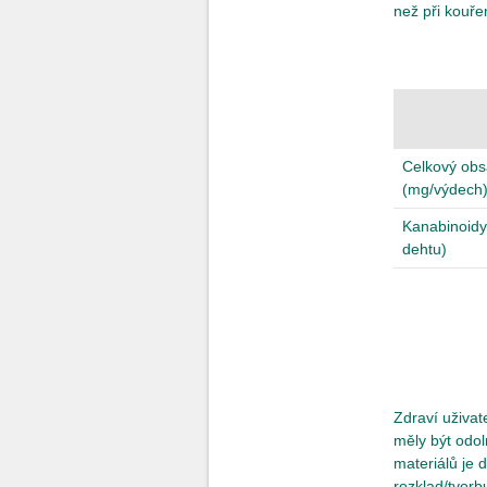
než při kouře
Celkový obs
(mg/výdech
Kanabinoidy
dehtu)
Zdraví uživat
měly být odol
materiálů je 
rozklad/tvorb