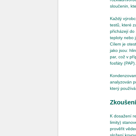
sloučenin, kt
Každý výrobc
testů, které 
přicházejí do
teploty nebo 
Cílem je otes
jako jsou: hl
par, což v př
fosfáty (PAP).
Kondenzovaný
analyzován pr
který používá
Zkoušení
K dosažení re
limity) stan
prověřit věde
složení kovov