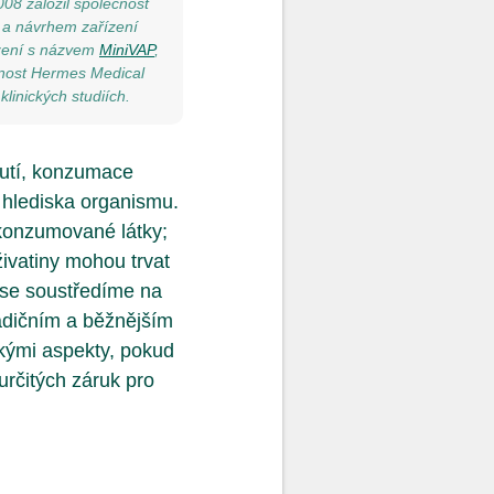
008 založil společnost
 a návrhem zařízení
ízení s názvem
MiniVAP
,
čnost Hermes Medical
linických studiích.
nutí, konzumace
o hlediska organismu.
 konzumované látky;
ivatiny mohou trvat
u se soustředíme na
radičním a běžnějším
kými aspekty, pokud
určitých záruk pro