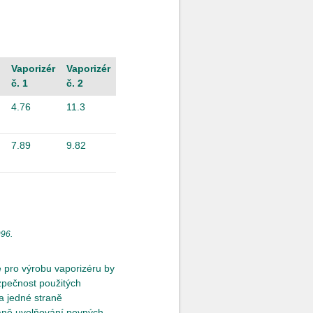
Vaporizér
Vaporizér
č. 1
č. 2
4.76
11.3
7.89
9.82
996.
é pro výrobu vaporizéru by
ezpečnost použitých
na jedné straně
traně uvolňování pevných