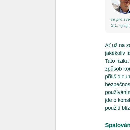
se pro sv
S.L. vyvíj
Ať už na z
jakékoliv 
Tato rizik
způsob kon
příliš dlo
bezpečnost
používání
jde o kons
použití bl
Spalován