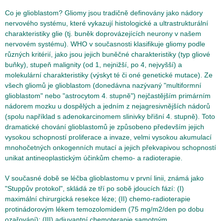
Co je glioblastom? Gliomy jsou tradičně definovány jako nádory
nervového systému, které vykazují histologické a ultrastrukturální
charakteristiky glie (tj. buněk doprovázejících neurony v našem
nervovém systému). WHO v současnosti klasifikuje gliomy podle
různých kritérií, jako jsou jejich buněčné charakteristiky (typ gliové
buňky), stupeň malignity (od 1, nejnižší, po 4, nejvyšší) a
molekulární charakteristiky (výskyt té či oné genetické mutace). Ze
všech gliomů je glioblastom (donedávna nazývaný "multiformní
glioblastom" nebo "astrocytom 4. stupně") nejčastějším primárním
nádorem mozku u dospělých a jedním z nejagresivnějších nádorů
(spolu například s adenokarcinomem slinivky břišní 4. stupně). Toto
dramatické chování glioblastomů je způsobeno především jejich
vysokou schopností proliferace a invaze, velmi vysokou akumulací
mnohočetných onkogenních mutací a jejich překvapivou schopností
unikat antineoplastickým účinkům chemo- a radioterapie.
V současné době se léčba glioblastomu v první linii, známá jako
"Stuppův protokol", skládá ze tří po sobě jdoucích fází: (I)
maximální chirurgická resekce léze; (II) chemo-radioterapie
protinádorovým lékem temozolomidem (75 mg/m2/den po dobu
ozařování); (III) adjuvantní chemoterapie samotným