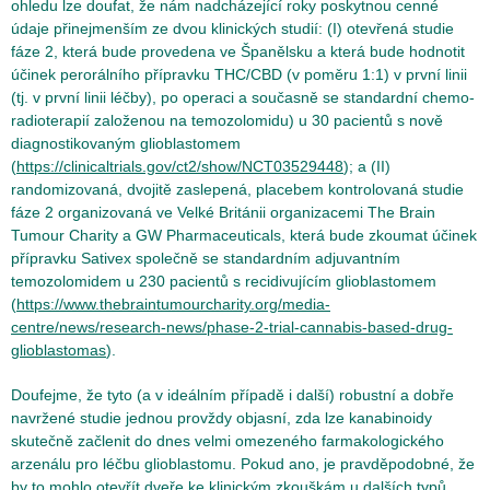
ohledu lze doufat, že nám nadcházející roky poskytnou cenné
údaje přinejmenším ze dvou klinických studií: (I) otevřená studie
fáze 2, která bude provedena ve Španělsku a která bude hodnotit
účinek perorálního přípravku THC/CBD (v poměru 1:1) v první linii
(tj. v první linii léčby), po operaci a současně se standardní chemo-
radioterapií založenou na temozolomidu) u 30 pacientů s nově
diagnostikovaným glioblastomem
(
https://clinicaltrials.gov/ct2/show/NCT03529448
); a (II)
randomizovaná, dvojitě zaslepená, placebem kontrolovaná studie
fáze 2 organizovaná ve Velké Británii organizacemi The Brain
Tumour Charity a GW Pharmaceuticals, která bude zkoumat účinek
přípravku Sativex společně se standardním adjuvantním
temozolomidem u 230 pacientů s recidivujícím glioblastomem
(
https://www.thebraintumourcharity.org/media-
centre/news/research-news/phase-2-trial-cannabis-based-drug-
glioblastomas
).
Doufejme, že tyto (a v ideálním případě i další) robustní a dobře
navržené studie jednou provždy objasní, zda lze kanabinoidy
skutečně začlenit do dnes velmi omezeného farmakologického
arzenálu pro léčbu glioblastomu. Pokud ano, je pravděpodobné, že
by to mohlo otevřít dveře ke klinickým zkouškám u dalších typů