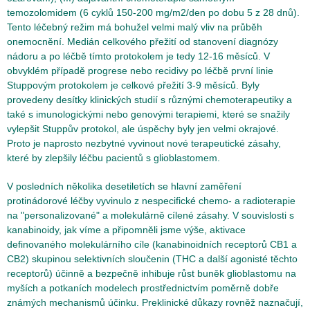
temozolomidem (6 cyklů 150-200 mg/m2/den po dobu 5 z 28 dnů).
Tento léčebný režim má bohužel velmi malý vliv na průběh
onemocnění. Medián celkového přežití od stanovení diagnózy
nádoru a po léčbě tímto protokolem je tedy 12-16 měsíců. V
obvyklém případě progrese nebo recidivy po léčbě první linie
Stuppovým protokolem je celkové přežití 3-9 měsíců. Byly
provedeny desítky klinických studií s různými chemoterapeutiky a
také s imunologickými nebo genovými terapiemi, které se snažily
vylepšit Stuppův protokol, ale úspěchy byly jen velmi okrajové.
Proto je naprosto nezbytné vyvinout nové terapeutické zásahy,
které by zlepšily léčbu pacientů s glioblastomem.
V posledních několika desetiletích se hlavní zaměření
protinádorové léčby vyvinulo z nespecifické chemo- a radioterapie
na "personalizované" a molekulárně cílené zásahy. V souvislosti s
kanabinoidy, jak víme a připomněli jsme výše, aktivace
definovaného molekulárního cíle (kanabinoidních receptorů CB1 a
CB2) skupinou selektivních sloučenin (THC a další agonisté těchto
receptorů) účinně a bezpečně inhibuje růst buněk glioblastomu na
myších a potkaních modelech prostřednictvím poměrně dobře
známých mechanismů účinku. Preklinické důkazy rovněž naznačují,