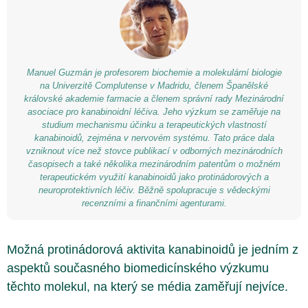
Manuel Guzmán je profesorem biochemie a molekulární biologie
na Univerzitě Complutense v Madridu, členem Španělské
královské akademie farmacie a členem správní rady Mezinárodní
asociace pro kanabinoidní léčiva. Jeho výzkum se zaměřuje na
studium mechanismu účinku a terapeutických vlastností
kanabinoidů, zejména v nervovém systému. Tato práce dala
vzniknout více než stovce publikací v odborných mezinárodních
časopisech a také několika mezinárodním patentům o možném
terapeutickém využití kanabinoidů jako protinádorových a
neuroprotektivních léčiv. Běžně spolupracuje s vědeckými
recenzními a finančními agenturami.
Možná protinádorová aktivita kanabinoidů je jedním z
aspektů současného biomedicínského výzkumu
těchto molekul, na který se média zaměřují nejvíce.