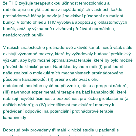
že THC zvyšuje terapeutickou účinnost temozolomidu a
radioterapie u myší. Jednou z nejžádanějších vlastností každé
protinádorové léčby je navíc její selektivní působení na maligní
buňky. V tomto ohledu THC vyvolává apoptózu glioblastomových
buněk, aniž by významně ovlivňoval přežívání normálních,
nenádorových buněk.
V našich znalostech o protinádorové aktivitě kanabinoidů však stále
existují významné mezery, které by vyžadovaly budoucí preklinický
výzkum, aby bylo možné optimalizovat terapie, které by bylo možné
převést do klinické praxe. Například bychom měli (I) prohloubit
naše znalosti o molekulárních mechanismech protinádorového
působení kanabinoidů; (II) přesně definovat úlohu
endokanabinoidního systému při vzniku, růstu a progresi nádorů;
(III) navrhnout experimentální terapie na bázi kanabinoidů, které
nabízejí největší účinnost a bezpečnost pro léčbu glioblastomu (a
dalších nádorů); a (IV) identifikovat molekulární markery k
předvídání odpovědi na potenciální protinádorové terapie
kanabinoidy.
Doposud byly provedeny tři malé klinické studie u pacientů s