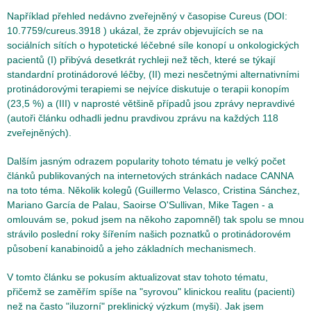
Například přehled nedávno zveřejněný v časopise Cureus (DOI:
10.7759/cureus.3918 ) ukázal, že zpráv objevujících se na
sociálních sítích o hypotetické léčebné síle konopí u onkologických
pacientů (I) přibývá desetkrát rychleji než těch, které se týkají
standardní protinádorové léčby, (II) mezi nesčetnými alternativními
protinádorovými terapiemi se nejvíce diskutuje o terapii konopím
(23,5 %) a (III) v naprosté většině případů jsou zprávy nepravdivé
(autoři článku odhadli jednu pravdivou zprávu na každých 118
zveřejněných).
Dalším jasným odrazem popularity tohoto tématu je velký počet
článků publikovaných na internetových stránkách nadace CANNA
na toto téma. Několik kolegů (Guillermo Velasco, Cristina Sánchez,
Mariano García de Palau, Saoirse O'Sullivan, Mike Tagen - a
omlouvám se, pokud jsem na někoho zapomněl) tak spolu se mnou
strávilo poslední roky šířením našich poznatků o protinádorovém
působení kanabinoidů a jeho základních mechanismech.
V tomto článku se pokusím aktualizovat stav tohoto tématu,
přičemž se zaměřím spíše na "syrovou" klinickou realitu (pacienti)
než na často "iluzorní" preklinický výzkum (myši). Jak jsem