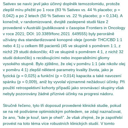
Sativex se navíc jevil jako účinný doplněk temozolomidu, protože
zlepšil míru přežití po 1 roce (83 % Sativex vs. 44 % placebo; p =
0,042) a po 2 letech (50 % Sativex vs. 22 % placebo; p = 0,134). A
konečně, v randomizované, dvojitě zaslepené studii fáze 2
provedené v Austrálii (publikované v časopise Frontiers in Oncology
v roce 2021; DOI: 10.3389/fonc.2021 .649555) byly perorálně
užívány dva standardizované konopné oleje (poměr THC/CBD 1:1
nebo 4:1) u celkem 88 pacientů (45 ve skupině s poměrem 1:1, z
nichž 29 studii dokončilo; 43 ve skupině s poměrem 4:1, z nichž 32
studii dokončilo) s recidivujícími nebo inoperabilními gliomy
vysokého stupně. Bylo zjištěno, že olej v poměru 1:1 (ale nikoliv olej
v poměru 4:1) zlepšil některé parametry kvality života, jako je
fyzická (p = 0,025) a funkční (p = 0,014) kapacita a také navození
spánku (p = 0,009), aniž by vyvolal významné nežádoucí účinky. Při
použití retrospektivní kohorty případů jako srovnávací skupiny však
nebyly pozorovány žádné příznivé účinky na progresi nádoru.
Stručně řečeno, tyto tři doposud provedené klinické studie, pokud
se na ně podíváme optimistickým pohledem, se zdají naznačovat,
že ano, "kde je kouř, tam je oheň". Je však zřejmé, že je zapotřebí
provést na toto téma více robustních klinických studií. V tomto