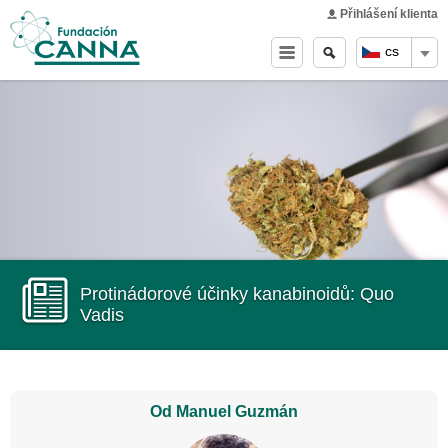
Main menu
Skip to
Přihlášení klienta
main
Vyhledávání
Search
cs
content
form
Protinádorové účinky kanabinoidů: Quo
Vadis
Od Manuel Guzmán