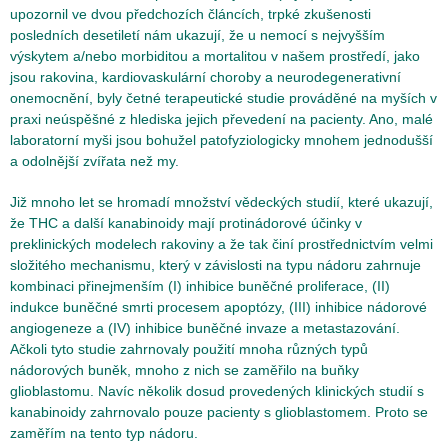
upozornil ve dvou předchozích článcích, trpké zkušenosti
posledních desetiletí nám ukazují, že u nemocí s nejvyšším
výskytem a/nebo morbiditou a mortalitou v našem prostředí, jako
jsou rakovina, kardiovaskulární choroby a neurodegenerativní
onemocnění, byly četné terapeutické studie prováděné na myších v
praxi neúspěšné z hlediska jejich převedení na pacienty. Ano, malé
laboratorní myši jsou bohužel patofyziologicky mnohem jednodušší
a odolnější zvířata než my.
Již mnoho let se hromadí množství vědeckých studií, které ukazují,
že THC a další kanabinoidy mají protinádorové účinky v
preklinických modelech rakoviny a že tak činí prostřednictvím velmi
složitého mechanismu, který v závislosti na typu nádoru zahrnuje
kombinaci přinejmenším (I) inhibice buněčné proliferace, (II)
indukce buněčné smrti procesem apoptózy, (III) inhibice nádorové
angiogeneze a (IV) inhibice buněčné invaze a metastazování.
Ačkoli tyto studie zahrnovaly použití mnoha různých typů
nádorových buněk, mnoho z nich se zaměřilo na buňky
glioblastomu. Navíc několik dosud provedených klinických studií s
kanabinoidy zahrnovalo pouze pacienty s glioblastomem. Proto se
zaměřím na tento typ nádoru.