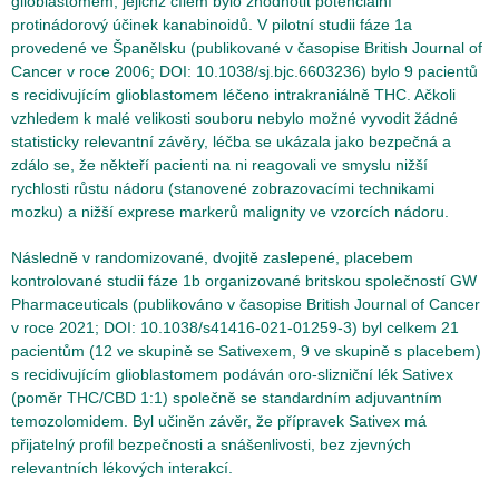
glioblastomem, jejichž cílem bylo zhodnotit potenciální
protinádorový účinek kanabinoidů. V pilotní studii fáze 1a
provedené ve Španělsku (publikované v časopise British Journal of
Cancer v roce 2006; DOI: 10.1038/sj.bjc.6603236) bylo 9 pacientů
s recidivujícím glioblastomem léčeno intrakraniálně THC. Ačkoli
vzhledem k malé velikosti souboru nebylo možné vyvodit žádné
statisticky relevantní závěry, léčba se ukázala jako bezpečná a
zdálo se, že někteří pacienti na ni reagovali ve smyslu nižší
rychlosti růstu nádoru (stanovené zobrazovacími technikami
mozku) a nižší exprese markerů malignity ve vzorcích nádoru.
Následně v randomizované, dvojitě zaslepené, placebem
kontrolované studii fáze 1b organizované britskou společností GW
Pharmaceuticals (publikováno v časopise British Journal of Cancer
v roce 2021; DOI: 10.1038/s41416-021-01259-3) byl celkem 21
pacientům (12 ve skupině se Sativexem, 9 ve skupině s placebem)
s recidivujícím glioblastomem podáván oro-slizniční lék Sativex
(poměr THC/CBD 1:1) společně se standardním adjuvantním
temozolomidem. Byl učiněn závěr, že přípravek Sativex má
přijatelný profil bezpečnosti a snášenlivosti, bez zjevných
relevantních lékových interakcí.