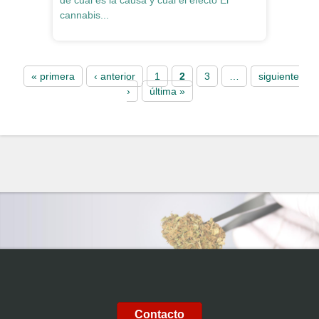
de cuál es la causa y cual el efecto El
cannabis...
Pages
« primera
‹ anterior
1
2
3
…
siguiente
›
última »
Contacto