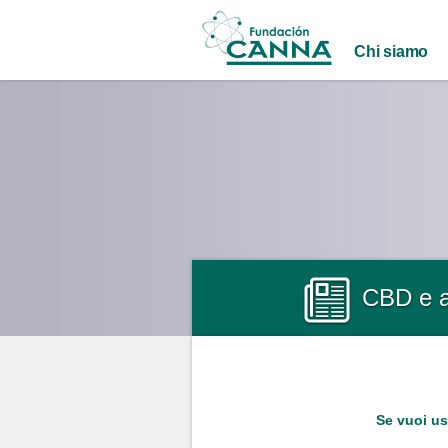
Main menu
Chi siamo
CBD e at
Se vuoi us