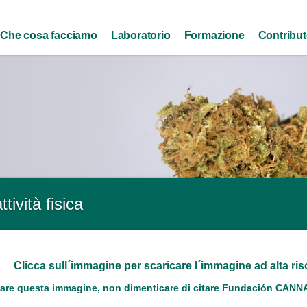
Skip to
main
Che cosa facciamo
Laboratorio
Formazione
Contribu
content
tività fisica
Clicca sull´immagine per scaricare l´immagine ad alta ri
are questa immagine, non dimenticare di citare Fundación CANNA