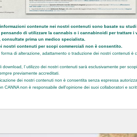
 informazioni contenute nei nostri contenuti sono basate su studi s
 pensando di utilizzare la cannabis o i cannabinoidi per trattare i 
, consultate prima un medico specialista.
i nostri contenuti per scopi commerciali non è consentito.
forma di alterazione, adattamento o traduzione dei nostri contenuti è 
i download, l´utilizzo dei nostri contenuti sarà esclusivamente per scop
empre previamente accreditati.
icazione dei nostri contenuti non è consentita senza espressa autorizz
n CANNA non è responsabile dell'opinione dei suoi collaboratori e scritt