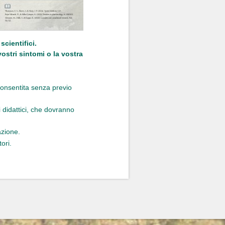
cientifici.
vostri sintomi o la vostra
consentita senza previo
i didattici, che dovranno
azione.
ori.