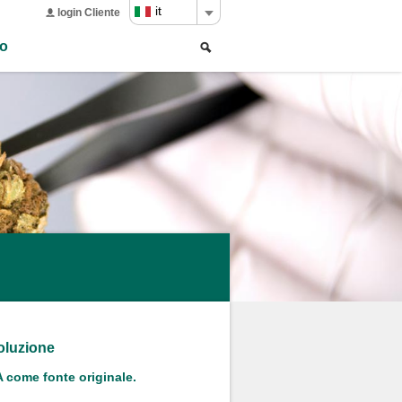
it
login Cliente
Ricerca
Search
to
form
soluzione
 come fonte originale.