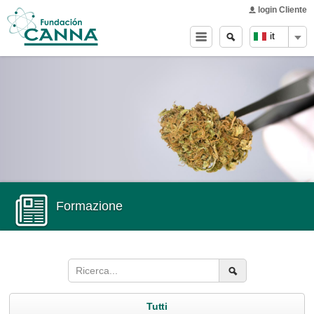
Main menu
Skip to
login Cliente
main
Ricerca
Search
it
content
form
Formazione
Tutti