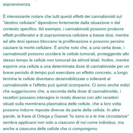
sopravvivenza.
È interessante notare che tutti questi effetti dei cannabinoidi sul
"destino cellulare" dipendono fortemente dalla situazione o dal
contesto specifico. Ad esempio, i cannabinoidi possono produrre
effetti proliferativi e di sopravvivenza cellulare a basse dosi, mentre
ad alte dosi spesso bloccano la proliferazione e possono persino
causare la morte cellulare. È anche noto che, a una certa dose, i
cannabinoidi possono uccidere le cellule tumorali, proteggendo allo
stesso tempo le cellule non tumorali da stimoli letali. Inoltre, mentre
esporre una cellula a una determinata dose di cannabinoide per un
breve periodo di tempo può esercitare un effetto concreto, a lungo
termine le cellule diventano desensibilizzate o tolleranti al
cannabinoide e l'effetto può quindi scomparire. Ci sono anche indizi
che suggeriscono che, a seconda della dose di cannabinoide, i
recettori possano interagire in modo diverso con altri recettori
situati sulla membrana plasmatica delle cellule, che a loro volta
possono indurre risposte diverse da parte della cellula. In altre
parole, la frase di Ortega y Gasset "Io sono io e le mie circostanze"
sembra applicarsi non solo a ciascuno di noi come individuo, ma
anche a ciascuna delle cellule che ci compongono.