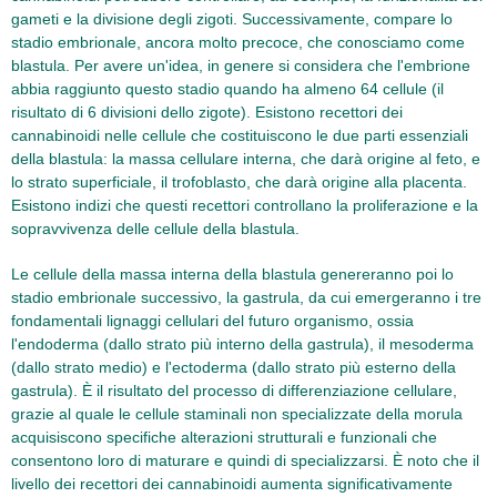
gameti e la divisione degli zigoti. Successivamente, compare lo
stadio embrionale, ancora molto precoce, che conosciamo come
blastula. Per avere un'idea, in genere si considera che l'embrione
abbia raggiunto questo stadio quando ha almeno 64 cellule (il
risultato di 6 divisioni dello zigote). Esistono recettori dei
cannabinoidi nelle cellule che costituiscono le due parti essenziali
della blastula: la massa cellulare interna, che darà origine al feto, e
lo strato superficiale, il trofoblasto, che darà origine alla placenta.
Esistono indizi che questi recettori controllano la proliferazione e la
sopravvivenza delle cellule della blastula.
Le cellule della massa interna della blastula genereranno poi lo
stadio embrionale successivo, la gastrula, da cui emergeranno i tre
fondamentali lignaggi cellulari del futuro organismo, ossia
l'endoderma (dallo strato più interno della gastrula), il mesoderma
(dallo strato medio) e l'ectoderma (dallo strato più esterno della
gastrula). È il risultato del processo di differenziazione cellulare,
grazie al quale le cellule staminali non specializzate della morula
acquisiscono specifiche alterazioni strutturali e funzionali che
consentono loro di maturare e quindi di specializzarsi. È noto che il
livello dei recettori dei cannabinoidi aumenta significativamente