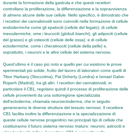
durante la formazione della gastrula e che questi recettori
controllano la proliferazione, la differenziazione e la sopravvivenza
di almeno alcune delle sue cellule. Nello specifico, è dimostrato che
i recettori dei cannabinoidi sono coinvolti nella formazione di cellule
endodermiche come gli epatociti (cellule del fegato); di cellule
mesodermiche, ome i leucociti (globuli bianchi), gli adipociti (cellule
del grasso) e gli osteociti (cellule delle ossa); e di cellule
ectodermiche, come i cheratinociti (cellule della pelle) e,
soprattutto, i neuroni e le altre cellule del sistema nervoso.
Quest'ultimo è il caso più noto e quello per cui esistono le prove
sperimentali più solide, frutto del lavoro di laboratori come quelli di
Tibor Harkany (Stoccolma), Pat Doherty (Londra) e Ismael Galve-
Roperh (Madrid), tra gli altri. I recettori dei cannabinoidi, in
particolare il CB1, regolano quindi il processo di proliferazione delle
cellule provenienti da una sottoregione specializzata
dell'ectoderma, chiamata neuroectoderma, che in seguito
genereranno le diverse strutture del tessuto nervoso. Il recettore
CB1 facilita inoltre la differenziazione e la specializzazione di
queste cellule nervose progenitrici nei principali tipi di cellule che
costituiranno il futuro sistema nervoso maturo: neuroni, astrociti e