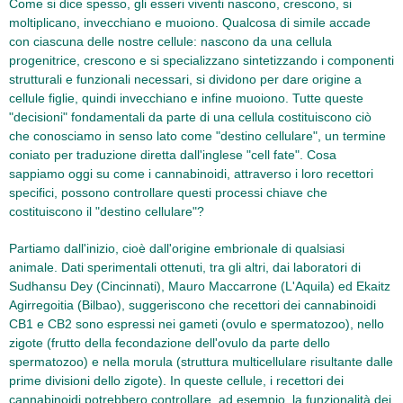
Come si dice spesso, gli esseri viventi nascono, crescono, si
moltiplicano, invecchiano e muoiono. Qualcosa di simile accade
con ciascuna delle nostre cellule: nascono da una cellula
progenitrice, crescono e si specializzano sintetizzando i componenti
strutturali e funzionali necessari, si dividono per dare origine a
cellule figlie, quindi invecchiano e infine muoiono. Tutte queste
"decisioni" fondamentali da parte di una cellula costituiscono ciò
che conosciamo in senso lato come "destino cellulare", un termine
coniato per traduzione diretta dall'inglese "cell fate". Cosa
sappiamo oggi su come i cannabinoidi, attraverso i loro recettori
specifici, possono controllare questi processi chiave che
costituiscono il "destino cellulare"?
Partiamo dall'inizio, cioè dall'origine embrionale di qualsiasi
animale. Dati sperimentali ottenuti, tra gli altri, dai laboratori di
Sudhansu Dey (Cincinnati), Mauro Maccarrone (L'Aquila) ed Ekaitz
Agirregoitia (Bilbao), suggeriscono che recettori dei cannabinoidi
CB1 e CB2 sono espressi nei gameti (ovulo e spermatozoo), nello
zigote (frutto della fecondazione dell'ovulo da parte dello
spermatozoo) e nella morula (struttura multicellulare risultante dalle
prime divisioni dello zigote). In queste cellule, i recettori dei
cannabinoidi potrebbero controllare, ad esempio, la funzionalità dei