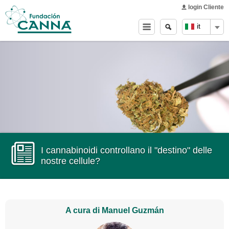
Main menu
Skip to
login Cliente
main
Ricerca
Search
it
content
form
I cannabinoidi controllano il "destino" delle
nostre cellule?
A cura di Manuel Guzmán