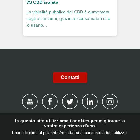
VS CBD isolato
La visibilità pubblica del CBD è aumentata
negli ultimi anni, grazie ai consumatori che
lo usano...
Contatti
In questo sito utilizziamo i
cookies
per migliorare la
|
Avvertenza
|
Informativa sulla privacy
|
Cookies
|
Canale
vostra esperienza d'uso.
Facendo clic sul pulsante Accetta, si acconsente a tale utilizzo.
dei reclami
|
Contatti
|
Date il vostro contributo!
|
login Cliente