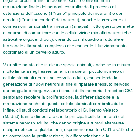
oligodendrociti. Infine, il recettore CB1 è coinvolto nella
maturazione finale dei neuroni, controllando il processo di
estensione dell'assone (il "ramo" principale dei neuroni) e dei
dendriti (i "rami secondari" dei neuroni), nonché la creazione di
connessioni funzionali tra i neuroni (sinapsi). Tutto questo permette
ai neuroni di comunicare con le cellule vicine (sia altri neuroni che
astrociti e oligodendrociti), creando così il quadro strutturale e
funzionale altamente complesso che consente il funzionamento
coordinato di un cervello adulto.
Va inoltre notato che in alcune specie animali, anche se in misura
molto limitata negli esseri umani, rimane un piccolo numero di
cellule staminali neurali nel cervello adulto, consentendo la
generazione di nuovi neuroni al fine di riparare il tessuto nervoso
danneggiato o riorganizzare i circuiti della memoria. I recettori CB1
sembrano regolare la proliferazione, la differenziazione e la
maturazione anche di queste cellule staminali cerebrali adulte .
Infine, gli studi condotti nel laboratorio di Guillermo Velasco
(Madrid) hanno dimostrato che le principali cellule tumorali del
sistema nervoso adulto, che danno origine a tumori altamente
maligni noti come glioblastomi, esprimono recettori CB1 e CB2 che
ne controllano la proliferazione, la differenziazione e la