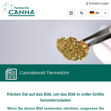
Main menu
Skip to
Kunden-Login
main
Search
Search
de
content
form
Cannabinoid-Tiermedizin
Klicken Sie auf das Bild, um das Bild in voller Größe
herunterzuladen
Wenn Sie dieses Bild verwenden möchten, vergessen Sie