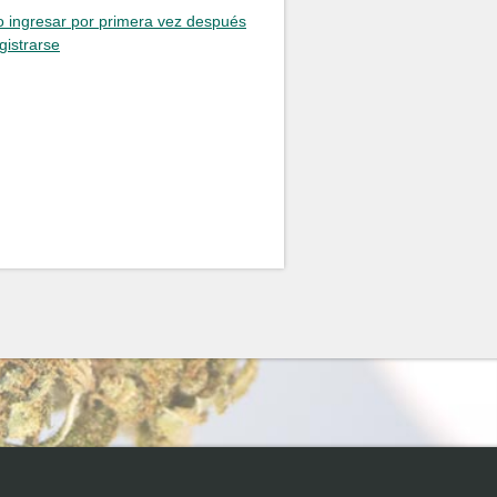
 ingresar por primera vez después
gistrarse