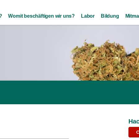
Skip to
main
?
Womit beschäftigen wir uns?
Labor
Bildung
Mitma
content
Hac
C