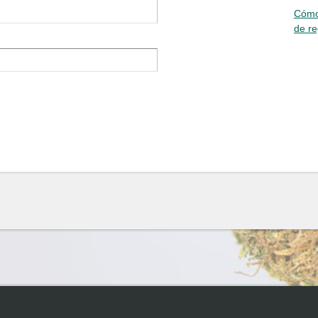
Cómo
de re