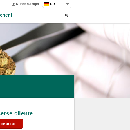
de
Kunden-Login
Search
Search
chen!
form
erse cliente
ontacto