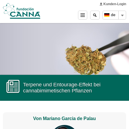
Main menu
Skip to
Kunden-Login
main
Search
Search
de
content
form
Terpene und Entourage-Effekt bei
cannabimimetischen Pflanzen
Von Mariano Garcia de Palau