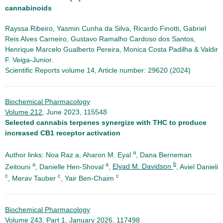
cannabinoids
Rayssa Ribeiro, Yasmin Cunha da Silva, Ricardo Finotti, Gabriel
Reis Alves Carneiro, Gustavo Ramalho Cardoso dos Santos,
Henrique Marcelo Gualberto Pereira, Monica Costa Padilha & Valdir
F. Veiga-Junior.
Scientific Reports volume 14, Article number: 29620 (2024)
Biochemical Pharmacology
Volume 212
, June 2023, 115548
Selected cannabis terpenes synergize with THC to produce
increased CB1 receptor activation
a
Author links: Noa Raz a, Aharon M. Eyal
, Dana Berneman
a
a
b
Zeitouni
, Danielle Hen-Shoval
,
Elyad M. Davidson
, Aviel Danieli
c
c
c
, Merav Tauber
, Yair Ben-Chaim
Biochemical Pharmacology
Volume 243, Part 1
, January 2026, 117498