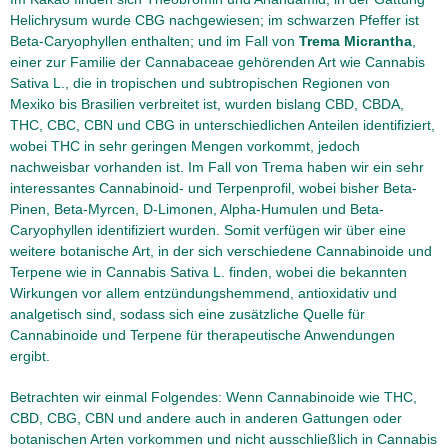
Helichrysum wurde CBG nachgewiesen; im schwarzen Pfeffer ist
Beta-Caryophyllen enthalten; und im Fall von
Trema Micrantha
,
einer zur Familie der Cannabaceae gehörenden Art wie Cannabis
Sativa L., die in tropischen und subtropischen Regionen von
Mexiko bis Brasilien verbreitet ist, wurden bislang CBD, CBDA,
THC, CBC, CBN und CBG in unterschiedlichen Anteilen identifiziert,
wobei THC in sehr geringen Mengen vorkommt, jedoch
nachweisbar vorhanden ist. Im Fall von Trema haben wir ein sehr
interessantes Cannabinoid- und Terpenprofil, wobei bisher Beta-
Pinen, Beta-Myrcen, D-Limonen, Alpha-Humulen und Beta-
Caryophyllen identifiziert wurden. Somit verfügen wir über eine
weitere botanische Art, in der sich verschiedene Cannabinoide und
Terpene wie in Cannabis Sativa L. finden, wobei die bekannten
Wirkungen vor allem entzündungshemmend, antioxidativ und
analgetisch sind, sodass sich eine zusätzliche Quelle für
Cannabinoide und Terpene für therapeutische Anwendungen
ergibt.
Betrachten wir einmal Folgendes: Wenn Cannabinoide wie THC,
CBD, CBG, CBN und andere auch in anderen Gattungen oder
botanischen Arten vorkommen und nicht ausschließlich in Cannabis