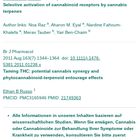
Selective activation of cannabinoid receptors by cannabis
terpenes
a
a
Author links: Noa Raz
, Aharon M. Eyal
, Nardine Fahoum-
a
b
b
Khalefa
, Merav Tauber
, Yair Ben-Chaim
Br J Pharmacol
2011 Aug;163(7):1344–1364. doi:
10.1111/j.1476-
5381.2011.01238.x
Taming THC: potential cannabis synergy and
phytocannabinoid-terpenoid entourage effects
1
Ethan B Russo
PMCID: PMC3165946 PMID:
21749363
Alle Informationen in unseren Inhalten basieren auf
wissenschaftlichen Studien. Wenn Sie erwägen, Cannabis
oder Cannabinoide zur Behandlung Ihrer Symptome oder
Krankheit zu verwenden, konsultieren Sie bitte zuerst