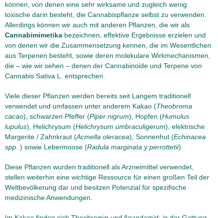
können, von denen eine sehr wirksame und zugleich wenig
toxische darin besteht, die Cannabispflanze selbst zu verwenden.
Allerdings können wir auch mit anderen Pflanzen, die wir als
Cannabimimetika
bezeichnen, effektive Ergebnisse erzielen und
von denen wir die Zusammensetzung kennen, die im Wesentlichen
aus Terpenen besteht, sowie deren molekulare Wirkmechanismen,
die – wie wir sehen – denen der Cannabinoide und Terpene von
Cannabis Sativa L. entsprechen.
Viele dieser Pflanzen werden bereits seit Langem traditionell
verwendet und umfassen unter anderem Kakao (
Theobroma
cacao
), schwarzen Pfeffer (
Piper nigrum
), Hopfen (
Humulus
lupulus
), Helichrysum (
Helichrysum umbraculigerum
), elektrische
Margerite / Zahnkraut (
Acmella oleracea
), Sonnenhut (
Echinacea
spp.
) sowie Lebermoose (
Radula marginata y perrottetii
).
Diese Pflanzen wurden traditionell als Arzneimittel verwendet,
stellen weiterhin eine wichtige Ressource für einen großen Teil der
Weltbevölkerung dar und besitzen Potenzial für spezifische
medizinische Anwendungen.
Im Kakao finden sich Theobromin und Anandamid; in der Gattung