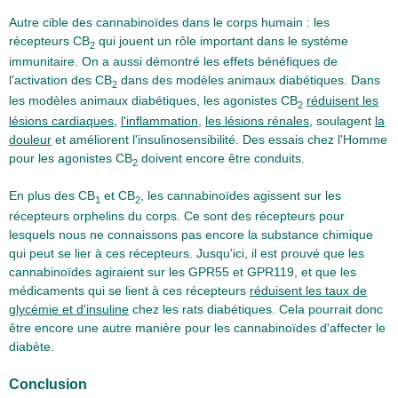
Autre cible des cannabinoïdes dans le corps humain : les
récepteurs CB
qui jouent un rôle important dans le système
2
immunitaire. On a aussi démontré les effets bénéfiques de
l'activation des CB
dans des modèles animaux diabétiques. Dans
2
les modèles animaux diabétiques, les agonistes CB
réduisent les
2
lésions cardiaques
,
l'inflammation
,
les lésions rénales
, soulagent
la
douleur
et améliorent l'insulinosensibilité. Des essais chez l'Homme
pour les agonistes CB
doivent encore être conduits.
2
En plus des CB
et CB
, les cannabinoïdes agissent sur les
1
2
récepteurs orphelins du corps. Ce sont des récepteurs pour
lesquels nous ne connaissons pas encore la substance chimique
qui peut se lier à ces récepteurs. Jusqu'ici, il est prouvé que les
cannabinoïdes agiraient sur les GPR55 et GPR119, et que les
médicaments qui se lient à ces récepteurs
réduisent les taux de
glycémie et d'insuline
chez les rats diabétiques. Cela pourrait donc
être encore une autre manière pour les cannabinoïdes d'affecter le
diabète.
Conclusion