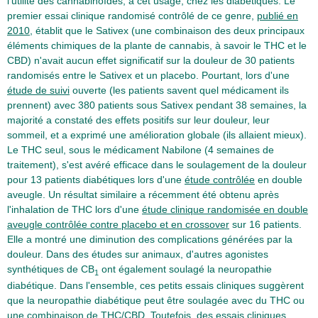
l'utilité des cannabinoïdes, à cet usage, chez les diabétiques. Le
premier essai clinique randomisé contrôlé de ce genre,
publié en
2010
, établit que le Sativex (une combinaison des deux principaux
éléments chimiques de la plante de cannabis, à savoir le THC et le
CBD) n'avait aucun effet significatif sur la douleur de 30 patients
randomisés entre le Sativex et un placebo. Pourtant, lors d'une
étude de suivi
ouverte (les patients savent quel médicament ils
prennent) avec 380 patients sous Sativex pendant 38 semaines, la
majorité a constaté des effets positifs sur leur douleur, leur
sommeil, et a exprimé une amélioration globale (ils allaient mieux).
Le THC seul, sous le médicament Nabilone (4 semaines de
traitement), s'est avéré efficace dans le soulagement de la douleur
pour 13 patients diabétiques lors d'une
étude contrôlée
en double
aveugle. Un résultat similaire a récemment été obtenu après
l'inhalation de THC lors d'une
étude clinique randomisée en double
aveugle contrôlée contre placebo et en crossover
sur 16 patients.
Elle a montré une diminution des complications générées par la
douleur. Dans des études sur animaux, d'autres agonistes
synthétiques de CB
ont également soulagé la neuropathie
1
diabétique. Dans l'ensemble, ces petits essais cliniques suggèrent
que la neuropathie diabétique peut être soulagée avec du THC ou
une combinaison de THC/CBD. Toutefois, des essais cliniques