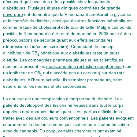
découvert qu'il avait des effets positifs chez les patients
diabétiques.
Plusieurs études cliniques contrôlées de grande
envergure
ont démontré que le Rimonabant améliorait la glycémie
et le contrôle du diabète, ainsi que d'autres fonctions métaboliques
comme le taux de cholestérol et le tour de taille. Malgré ces points
positifs, le Rimonabant a été retiré du marché en 2008 suite à des
préoccupations de sécurité quant aux effets secondaires
(dépression et idéation suicidaire). Cependant, le concept
d'inhibiteur de CB
bénéfique aux diabétiques reste un sujet
1
d'étude. Les compagnies pharmaceutiques et les scientifiques
étudient à présent les
médicaments à restriction périphérique
(càd
un inhibiteur de CB
qui n'accède pas au cerveau) sur des rats
1
diabétiques. A l'heure actuelle, ils semblent prometteurs, sans,
espérons-le, les mêmes effets secondaires.
La douleur est une complication à long terme du diabète. Les
patients développent des lésions nerveuses dans tout le corps
appelées neuropathies diabétiques. Il est parfois difficile de la
traiter avec des antidouleurs conventionnels. Les patients évoquent
couramment la douleur comme justification pour l'automédication
avec du cannabis. Du coup, certains chercheurs ont examiné