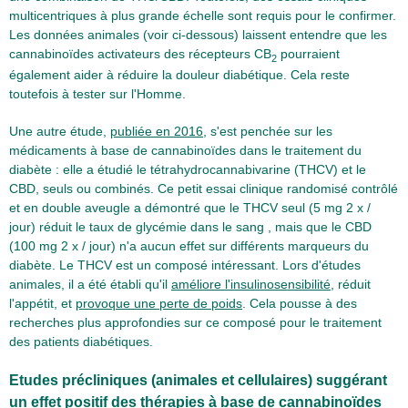
multicentriques à plus grande échelle sont requis pour le confirmer.
Les données animales (voir ci-dessous) laissent entendre que les
cannabinoïdes activateurs des récepteurs CB
pourraient
2
également aider à réduire la douleur diabétique. Cela reste
toutefois à tester sur l'Homme.
Une autre étude,
publiée en 2016
, s'est penchée sur les
médicaments à base de cannabinoïdes dans le traitement du
diabète : elle a étudié le tétrahydrocannabivarine (THCV) et le
CBD, seuls ou combinés. Ce petit essai clinique randomisé contrôlé
et en double aveugle a démontré que le THCV seul (5 mg 2 x /
jour) réduit le taux de glycémie dans le sang , mais que le CBD
(100 mg 2 x / jour) n'a aucun effet sur différents marqueurs du
diabète. Le THCV est un composé intéressant. Lors d'études
animales, il a été établi qu'il
améliore l'insulinosensibilité
, réduit
l'appétit, et
provoque une perte de poids
. Cela pousse à des
recherches plus approfondies sur ce composé pour le traitement
des patients diabétiques.
Etudes précliniques (animales et cellulaires) suggérant
un effet positif des thérapies à base de cannabinoïdes