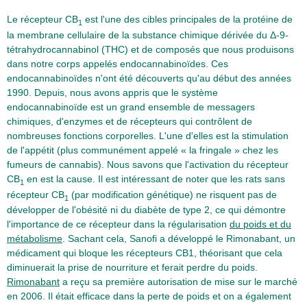
Le récepteur CB
est l'une des cibles principales de la protéine de
1
la membrane cellulaire de la substance chimique dérivée du Δ-9-
tétrahydrocannabinol (THC) et de composés que nous produisons
dans notre corps appelés endocannabinoïdes. Ces
endocannabinoïdes n'ont été découverts qu'au début des années
1990. Depuis, nous avons appris que le système
endocannabinoïde est un grand ensemble de messagers
chimiques, d'enzymes et de récepteurs qui contrôlent de
nombreuses fonctions corporelles. L'une d'elles est la stimulation
de l'appétit (plus communément appelé « la fringale » chez les
fumeurs de cannabis). Nous savons que l'activation du récepteur
CB
en est la cause. Il est intéressant de noter que les rats sans
1
récepteur CB
(par modification génétique) ne risquent pas de
1
développer de l'obésité ni du diabète de type 2, ce qui démontre
l'importance de ce récepteur dans la régularisation
du poids et du
métabolisme
. Sachant cela, Sanofi a développé le Rimonabant, un
médicament qui bloque les récepteurs CB1, théorisant que cela
diminuerait la prise de nourriture et ferait perdre du poids.
Rimonabant
a reçu sa première autorisation de mise sur le marché
en 2006. Il était efficace dans la perte de poids et on a également