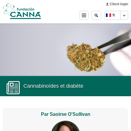
Main menu
Skip to
Client login
main
Search
Search
fr
content
form
Cannabinoïdes et diabète
Par Saoirse O'Sullivan