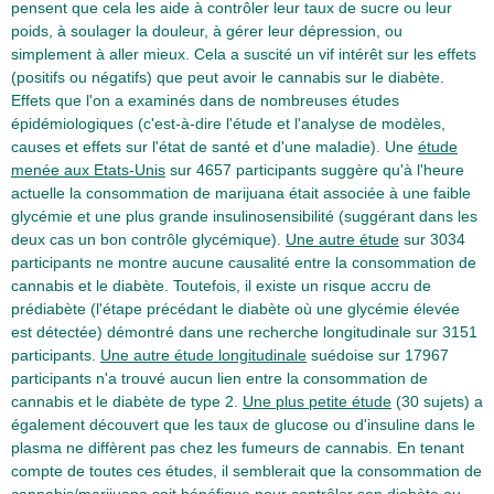
pensent que cela les aide à contrôler leur taux de sucre ou leur
poids, à soulager la douleur, à gérer leur dépression, ou
simplement à aller mieux. Cela a suscité un vif intérêt sur les effets
(positifs ou négatifs) que peut avoir le cannabis sur le diabète.
Effets que l'on a examinés dans de nombreuses études
épidémiologiques (c'est-à-dire l'étude et l'analyse de modèles,
causes et effets sur l'état de santé et d'une maladie). Une
étude
menée aux Etats-Unis
sur 4657 participants suggère qu'à l'heure
actuelle la consommation de marijuana était associée à une faible
glycémie et une plus grande insulinosensibilité (suggérant dans les
deux cas un bon contrôle glycémique).
Une autre étude
sur 3034
participants ne montre aucune causalité entre la consommation de
cannabis et le diabète. Toutefois, il existe un risque accru de
prédiabète (l'étape précédant le diabète où une glycémie élevée
est détectée) démontré dans une recherche longitudinale sur 3151
participants.
Une autre étude longitudinale
suédoise sur 17967
participants n'a trouvé aucun lien entre la consommation de
cannabis et le diabète de type 2.
Une plus petite étude
(30 sujets) a
également découvert que les taux de glucose ou d'insuline dans le
plasma ne diffèrent pas chez les fumeurs de cannabis. En tenant
compte de toutes ces études, il semblerait que la consommation de