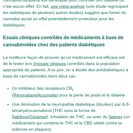
cannabis/marijuana soit bénéfique pour contrôler son diabète ou
n'aie aucun effet. En fait,
une méta-analyse
(une étude regroupant
les statistiques de plusieurs autres études) suggère que fumer du
cannabis aurait un effet potentiellement protecteur pour les
diabétiques.
Essais cliniques contrôlés de médicaments à base de
cannabinoïdes chez des patients diabétiques
La meilleure façon de prouver qu'un médicament est efficace est
de le tester lors
d'essais cliniques
contrôlés dans la population
appropriée de patients. A ce jour, on a étudié des antidiabétiques à
base de cannabinoïdes dans deux cas :
Un inhibiteur des récepteurs CB
1
(
Rimonabant/Accomplia
) pour la perte de poids et le diabète
Une diminution de la neuropathie diabétique (douleur) par Δ-9-
tétrahydrocannabinol (THC sous la forme de
Nabilone/Cesamet
), inhalation de THC, ou avec du
Sativex
(un
médicament qui combine le THC et le CBD utilisé contre la
sclérose en plaques).