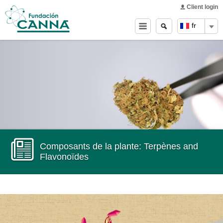
Main menu
Skip to
Client login
main
Search
Search
fr
content
form
Composants de la plante: Terpènes and
Flavonoïdes
Video
Player