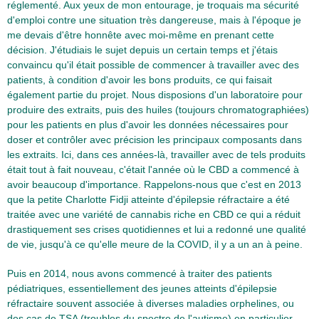
réglementé. Aux yeux de mon entourage, je troquais ma sécurité
d'emploi contre une situation très dangereuse, mais à l'époque je
me devais d'être honnête avec moi-même en prenant cette
décision. J'étudiais le sujet depuis un certain temps et j'étais
convaincu qu'il était possible de commencer à travailler avec des
patients, à condition d'avoir les bons produits, ce qui faisait
également partie du projet. Nous disposions d'un laboratoire pour
produire des extraits, puis des huiles (toujours chromatographiées)
pour les patients en plus d'avoir les données nécessaires pour
doser et contrôler avec précision les principaux composants dans
les extraits. Ici, dans ces années-là, travailler avec de tels produits
était tout à fait nouveau, c'était l'année où le CBD a commencé à
avoir beaucoup d'importance. Rappelons-nous que c'est en 2013
que la petite Charlotte Fidji atteinte d'épilepsie réfractaire a été
traitée avec une variété de cannabis riche en CBD ce qui a réduit
drastiquement ses crises quotidiennes et lui a redonné une qualité
de vie, jusqu'à ce qu'elle meure de la COVID, il y a un an à peine.
Puis en 2014, nous avons commencé à traiter des patients
pédiatriques, essentiellement des jeunes atteints d'épilepsie
réfractaire souvent associée à diverses maladies orphelines, ou
des cas de TSA (troubles du spectre de l'autisme) en particulier.