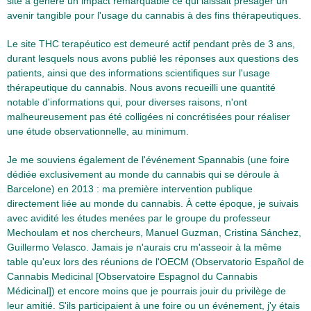
site a généré un impact remarquable ce qui laissait présager un
avenir tangible pour l'usage du cannabis à des fins thérapeutiques.
Le site THC terapéutico est demeuré actif pendant près de 3 ans,
durant lesquels nous avons publié les réponses aux questions des
patients, ainsi que des informations scientifiques sur l'usage
thérapeutique du cannabis. Nous avons recueilli une quantité
notable d'informations qui, pour diverses raisons, n'ont
malheureusement pas été colligées ni concrétisées pour réaliser
une étude observationnelle, au minimum.
Je me souviens également de l'événement Spannabis (une foire
dédiée exclusivement au monde du cannabis qui se déroule à
Barcelone) en 2013 : ma première intervention publique
directement liée au monde du cannabis. À cette époque, je suivais
avec avidité les études menées par le groupe du professeur
Mechoulam et nos chercheurs, Manuel Guzman, Cristina Sánchez,
Guillermo Velasco. Jamais je n'aurais cru m'asseoir à la même
table qu'eux lors des réunions de l'OECM (Observatorio Español de
Cannabis Medicinal [Observatoire Espagnol du Cannabis
Médicinal]) et encore moins que je pourrais jouir du privilège de
leur amitié. S'ils participaient à une foire ou un événement, j'y étais