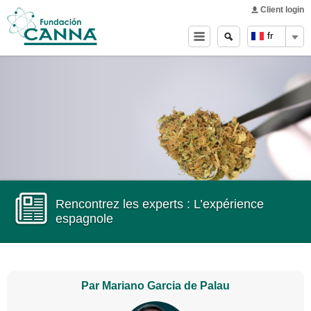
Main menu
Skip to
Client login
main
Search
Search
fr
content
form
Rencontrez les experts : L’expérience
espagnole
Par Mariano Garcia de Palau