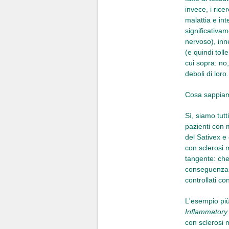
invece, i ric
malattia e int
significativa
nervoso), inn
(e quindi toll
cui sopra: no
deboli di loro.
Cosa sappiamo
Sì, siamo tutt
pazienti con 
del Sativex e 
con sclerosi m
tangente: che
conseguenza, 
controllati c
L'esempio più 
Inflammatory
con sclerosi 