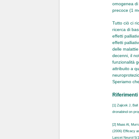
omogenea di 9
precoce (1 me
Tutto ciò ci 
ricerca di ba
effetti palliat
effetti pallia
delle malatti
decenni, il n
funzionalità 
attribuito a 
neuroprotezio
Speriamo che l
Riferimenti
[1] Zajicek J, Ba
dronabinol on pro
[2] Maas AI, Murr
(2006) Efficacy an
Lancet Neurol 5(1