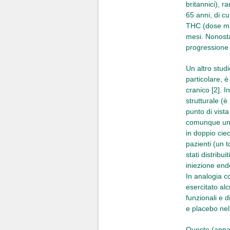
britannici), r
65 anni, di cu
THC (dose mas
mesi. Nonosta
progressione 
Un altro stud
particolare, 
cranico [2]. 
strutturale (
punto di vist
comunque un "
in doppio ciec
pazienti (un t
stati distrib
iniezione end
In analogia c
esercitato al
funzionali e d
e placebo nel
Queste (appar