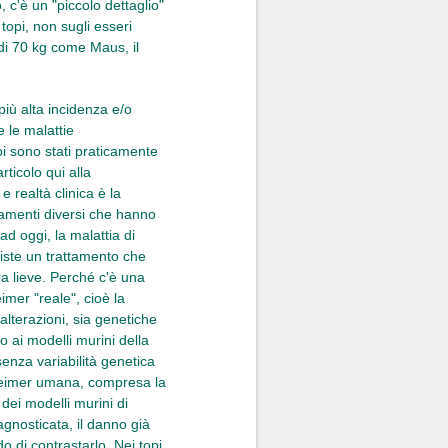
 c'è un "piccolo dettaglio"
 topi, non sugli esseri
di 70 kg come Maus, il
più alta incidenza e/o
e le malattie
pi sono stati praticamente
ticolo qui alla
realtà clinica è la
tamenti diversi che hanno
ad oggi, la malattia di
iste un trattamento che
ra lieve. Perché c'è una
imer "reale", cioè la
lterazioni, sia genetiche
o ai modelli murini della
enza variabilità genetica
Alzheimer umana, compresa la
dei modelli murini di
gnosticata, il danno già
o di contrastarlo. Nei topi,