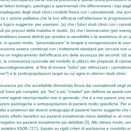
tati fattori biologici, patologici e sperimentali che differenziano i topi d
nadeguato degli studi clinici condotti finora con i cannabinoidi, che sono 
zza o azione palliativa che la loro efficacia nell'attenuare la progression
 logico suggerire, per esempio, (a) che i futuri studi clinici con i can
adi più precoci della malattia in studio; (b) che i biomarcatori (per esem
trebbero essere definiti per predire la sensibilità o la resistenza di un
e, in questo modo, "personalizzare" le terapie e omogeneizzare le coorti 
possono essere combinati con i trattamenti standard per cercare non u
ma un miglioramento dell'efficacia e/o della sicurezza dei secondi; (d) 
i, la conoscenza razionale del modello di utilizzo dei preparati di canna
eurodegenerative, al fine di trovare "indizi" per ottimizzare i cannabinoid
e?) e le (sotto)popolazioni target su cui agire in ulteriori studi clinici.
icurezza più che accettabile dimostrata finora dai cannabinoidi negli st
di futuri più completi, più "fini" e più "creativi" per definire se questi
come agenti neuroprotettivi non in generale, che è a mio parere una v
uazioni patologiche e sottopopolazioni di pazienti molto specifiche. Per 
lisi a posteriori dei diversi sottogruppi di pazienti hanno suggerito che
certo effetto benefico sui pazienti inizialmente meno debilitati e, al cont
gativo sui pazienti inizialmente più debilitati [3]. Allo stesso modo, uno
sintetico KN38-7271, basato su rigidi criteri di esclusione e condotto 