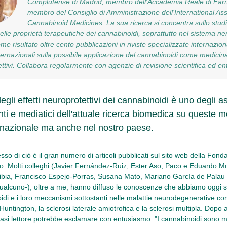
Complutense di Madrid, membro dell'Accademia Reale di Far
membro del Consiglio di Amministrazione dell'International Ass
Cannabinoid Medicines. La sua ricerca si concentra sullo stu
elle proprietà terapeutiche dei cannabinoidi, soprattutto nel sistema n
me risultato oltre cento pubblicazioni in riviste specializzate internazi
nternazionali sulla possibile applicazione del cannabinoidi come medicina
ttivi. Collabora regolarmente con agenzie di revisione scientifica ed enti
egli effetti neuroprotettivi dei cannabinoidi è uno degli asp
nti e mediatici dell'attuale ricerca biomedica su queste m
ternazionale ma anche nel nostro paese.
lesso di ciò è il gran numero di articoli pubblicati sul sito web della F
o. Molti colleghi (Javier Fernández-Ruiz, Ester Aso, Paco e Eduardo 
ibia, Francisco Espejo-Porras, Susana Mato, Mariano García de Palau 
ualcuno-), oltre a me, hanno diffuso le conoscenze che abbiamo oggi su
idi e i loro meccanismi sottostanti nelle malattie neurodegenerative com
Huntington, la sclerosi laterale amiotrofica e la sclerosi multipla. Dopo
lsiasi lettore potrebbe esclamare con entusiasmo: "I cannabinoidi sono 