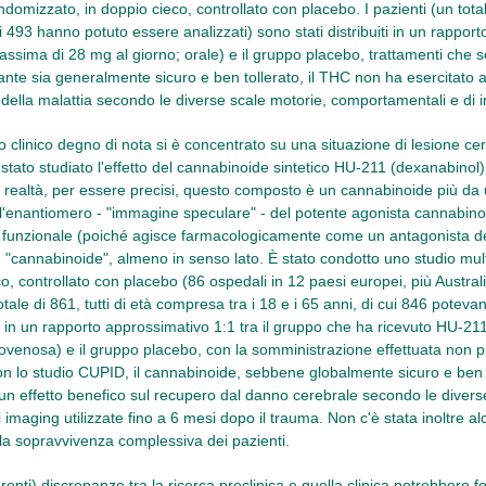
andomizzato, in doppio cieco, controllato con placebo. I pazienti (un totale 
i 493 hanno potuto essere analizzati) sono stati distribuiti in un rapporto
sima di 28 mg al giorno; orale) e il gruppo placebo, trattamenti che s
nte sia generalmente sicuro e ben tollerato, il THC non ha esercitato al
della malattia secondo le diverse scale motorie, comportamentali e di 
io clinico degno di nota si è concentrato su una situazione di lesione ce
è stato studiato l'effetto del cannabinoide sintetico HU-211 (dexanabino
In realtà, per essere precisi, questo composto è un cannabinoide più da 
è l'enantiomero - "immagine speculare" - del potente agonista cannabi
a funzionale (poiché agisce farmacologicamente come un antagonista 
cannabinoide", almeno in senso lato. È stato condotto uno studio mult
o, controllato con placebo (86 ospedali in 12 paesi europei, più Australi
otale di 861, tutti di età compresa tra i 18 e i 65 anni, di cui 846 potev
uiti in un rapporto approssimativo 1:1 tra il gruppo che ha ricevuto HU-2
ovenosa) e il gruppo placebo, con la somministrazione effettuata non pi
on lo studio CUPID, il cannabinoide, sebbene globalmente sicuro e ben 
cun effetto benefico sul recupero dal danno cerebrale secondo le divers
i imaging utilizzate fino a 6 mesi dopo il trauma. Non c'è stata inoltre 
la sopravvivenza complessiva dei pazienti.
enti) discrepanze tra la ricerca preclinica e quella clinica potrebbero 