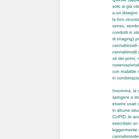
solo ai già ci
a un disegno i
la loro sicure
senso, sembra
condotti in st
di imaging) po
cannabinoidi 
cannabinoidi 
sé
dei primi, 
osservazional
con malattie n
in combinazion
Insomma, la s
spingere a stu
essere usati 
in alcune sit
CUPID, le ana
esercitato un 
leggermente ne
cannabinoide 