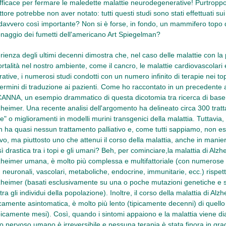
fficace per fermare le maledette malattie neurodegenerative! Purtroppo,
tore potrebbe non aver notato: tutti questi studi sono stati effettuati sui
avvero così importante? Non si è forse, in fondo, un mammifero topo 
naggio dei fumetti dell'americano Art Spiegelman?
ienza degli ultimi decenni dimostra che, nel caso delle malattie con la 
rtalità nel nostro ambiente, come il cancro, le malattie cardiovascolari 
tive, i numerosi studi condotti con un numero infinito di terapie nei to
 termini di traduzione ai pazienti. Come ho raccontato in un precedente ar
NNA, un esempio drammatico di questa dicotomia tra ricerca di base e 
lzheimer. Una recente analisi dell'argomento ha delineato circa 300 trat
e" o miglioramenti in modelli murini transgenici della malattia. Tuttavia, 
 ha quasi nessun trattamento palliativo e, come tutti sappiamo, non es
ivo, ma piuttosto uno che attenui il corso della malattia, anche in manie
ì drastica tra i topi e gli umani? Beh, per cominciare,la malattia di Alzhe
lzheimer umana, è molto più complessa e multifattoriale (con numerose a
 neuronali, vascolari, metaboliche, endocrine, immunitarie, ecc.) rispett
lzheimer (basati esclusivamente su una o poche mutazioni genetiche e s
ra gli individui della popolazione). Inoltre, il corso della malattia di 
icamente asintomatica, è molto più lento (tipicamente decenni) di quello 
picamente mesi). Così, quando i sintomi appaiono e la malattia viene dia
to nervoso umano è irreversibile e nessuna terapia è stata finora in grad