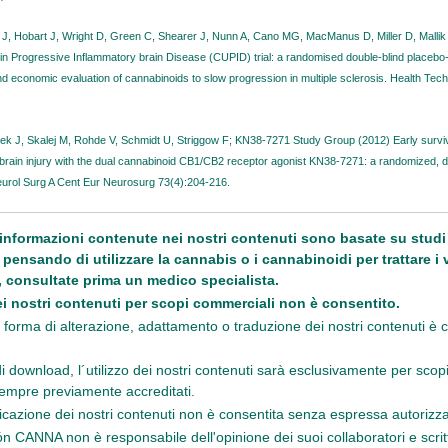
ry J, Hobart J, Wright D, Green C, Shearer J, Nunn A, Cano MG, MacManus D, Miller D, Mallik
n Progressive Inflammatory brain Disease (CUPID) trial: a randomised double-blind placebo-c
and economic evaluation of cannabinoids to slow progression in multiple sclerosis. Health Techn
Piek J, Skalej M, Rohde V, Schmidt U, Striggow F; KN38-7271 Study Group (2012) Early surviv
brain injury with the dual cannabinoid CB1/CB2 receptor agonist KN38-7271: a randomized, do
 Neurol Surg A Cent Eur Neurosurg 73(4):204-216.
 informazioni contenute nei nostri contenuti sono basate su studi s
 pensando di utilizzare la cannabis o i cannabinoidi per trattare i 
, consultate prima un medico specialista.
i nostri contenuti per scopi commerciali non è consentito.
forma di alterazione, adattamento o traduzione dei nostri contenuti è 
i download, l´utilizzo dei nostri contenuti sarà esclusivamente per scop
empre previamente accreditati.
icazione dei nostri contenuti non è consentita senza espressa autorizz
n CANNA non è responsabile dell'opinione dei suoi collaboratori e scritt