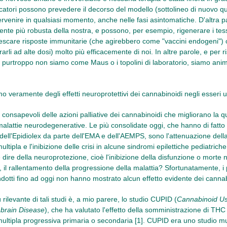
ercatori possono prevedere il decorso del modello (sottolineo di nuovo qu
ervenire in qualsiasi momento, anche nelle fasi asintomatiche. D'altra par
mente più robusta della nostra, e possono, per esempio, rigenerare i tes
escare risposte immunitarie (che agirebbero come "vaccini endogeni") o
erarli ad alte dosi) molto più efficacemente di noi. In altre parole, e pe
, purtroppo non siamo come Maus o i topolini di laboratorio, siamo anim
 veramente degli effetti neuroprotettivi dei cannabinoidi negli esseri
i consapevoli delle azioni palliative dei cannabinoidi che migliorano la qua
malattie neurodegenerative. Le più consolidate oggi, che hanno di fatto
dell'Epidiolex da parte dell'EMA e dell'AEMPS, sono l'attenuazione della 
ultipla e l'inibizione delle crisi in alcune sindromi epilettiche pediatric
 dire della neuroprotezione, cioè l'inibizione della disfunzione o morte 
il rallentamento della progressione della malattia? Sfortunatamente, i po
ondotti fino ad oggi non hanno mostrato alcun effetto evidente dei cannab
rilevante di tali studi è, a mio parere, lo studio CUPID (
Cannabinoid Us
 brain Disease
), che ha valutato l'effetto della somministrazione di THC 
multipla progressiva primaria o secondaria [1]. CUPID era uno studio mu