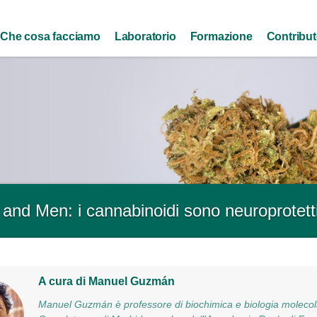
Skip to
main
Che cosa facciamo
Laboratorio
Formazione
Contribu
content
and Men: i cannabinoidi sono neuroprotett
A cura di Manuel Guzmán
Manuel Guzmán è professore di biochimica e biologia molecola