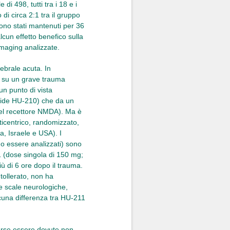
di 498, tutti tra i 18 e i
 di circa 2:1 tra il gruppo
ono stati mantenuti per 36
cun effetto benefico sulla
imaging analizzate.
rebrale acuta. In
l) su un grave trauma
un punto di vista
noide HU-210) che da un
del recettore NMDA). Ma è
icentrico, randomizzato,
a, Israele e USA). I
ano essere analizzati) sono
11 (dose singola di 150 mg;
ù di 6 ore dopo il trauma.
tollerato, non ha
e scale neurologiche,
alcuna differenza tra HU-211
forse essere dovute non