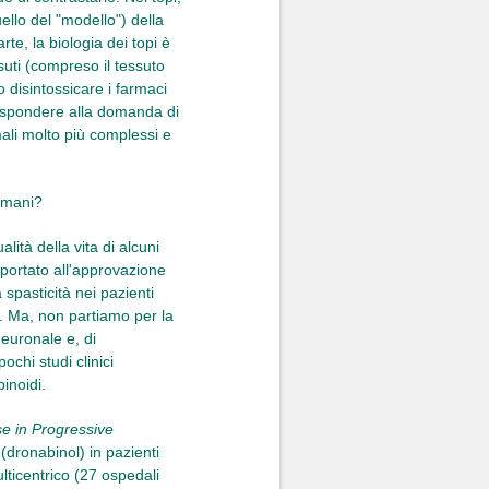
ello del "modello") della
te, la biologia dei topi è
suti (compreso il tessuto
 disintossicare i farmaci
r rispondere alla domanda di
ali molto più complessi e
 umani?
lità della vita di alcuni
 portato all'approvazione
spasticità nei pazienti
he. Ma, non partiamo per la
neuronale e, di
chi studi clinici
inoidi.
e in Progressive
(dronabinol) in pazienti
lticentrico (27 ospedali