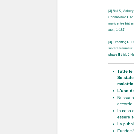
[3] Ball S, Vicke
Cannabinoid Use i
multicentre trial 
xxxi, 1-187.
[4] Firsching R, 
severe traumatic 
phase II trial. J
Tutte le
Se state
malattia
L'uso de
Nessuna 
accordo.
In caso d
essere s
La pubbl
Fundació