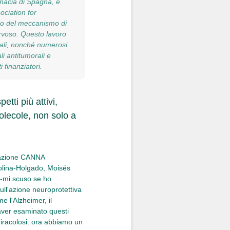
macia di Spagna, e
ociation for
dio del meccanismo di
ervoso. Questo lavoro
onali, nonché numerosi
li antitumorali e
 finanziatori.
etti più attivi,
olecole, non solo a
ondazione CANNA
Molina-Holgado, Moisés
-mi scuso se ho
ll'azione neuroprotettiva
e l'Alzheimer, il
 aver esaminato questi
miracolosi: ora abbiamo un