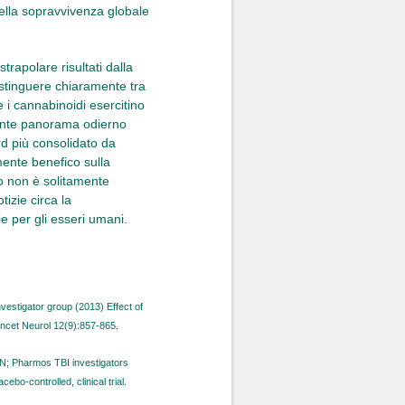
ella sopravvivenza globale
rapolare risultati dalla
distinguere chiaramente tra
che i cannabinoidi esercitino
stante panorama odierno
rd più consolidato da
mente benefico sulla
vo non è solitamente
izie circa la
e per gli esseri umani.
vestigator group (2013) Effect of
ancet Neurol 12(9):857-865.
 N; Pharmos TBI investigators
ebo-controlled, clinical trial.