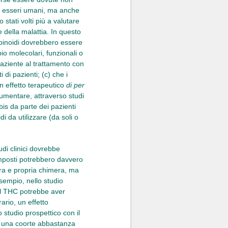
agli esseri umani, ma anche
stati volti più a valutare
e della malattia. In questo
nabinoidi dovrebbero essere
pio molecolari, funzionali o
 paziente al trattamento con
di pazienti; (c) che i
n effetto terapeutico
di per
aumentare, attraverso studi
bis da parte dei pazienti
i da utilizzare (da soli o
udi clinici dovrebbe
 composti potrebbero davvero
era e propria chimera, ma
esempio, nello studio
 il THC potrebbe aver
rario, un effetto
 studio prospettico con il
in una coorte abbastanza