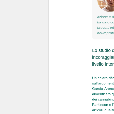
azione e d
ha dato co
brevetti i
neuroprote
Lo studio d
incoraggia
livello in
Un chiaro rif
sull'argoment
García-Arenc
dimenticato q
dei cannabino
Parkinson e l'
articoli, qua