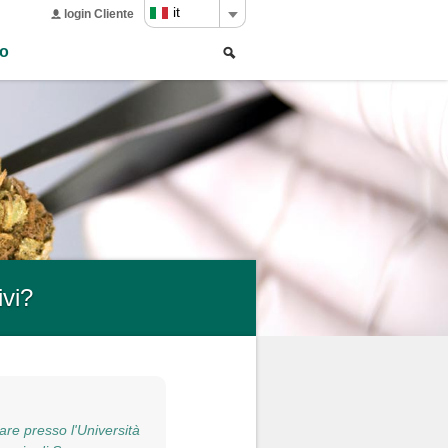
it
login Cliente
Ricerca
Search
to
form
ivi?
re presso l'Università