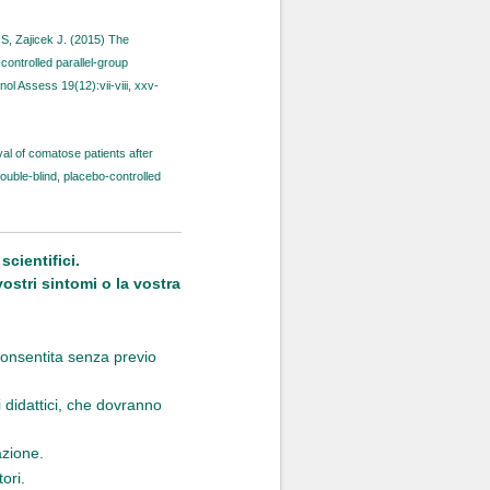
 S, Zajicek J. (2015) The
ontrolled parallel-group
ol Assess 19(12):vii-viii, xxv-
al of comatose patients after
uble-blind, placebo-controlled
cientifici.
vostri sintomi o la vostra
consentita senza previo
i didattici, che dovranno
azione.
ori.