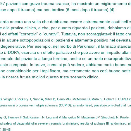
7 pazienti con grave trauma cranico, ha mostrato un miglioramento d
se dopo il trauma) ma non tardiva (6 mesi dopo il trauma) [4].
ricorda ancora una volta che dobbiamo essere estremamente cauti nell'est
se alla pratica clinica, e che, per quanto riguarda i pazienti, dobbiamo 
ivi ed effetti "correttivi" o "curativi". Tuttavia, non scoraggiatevi: il fatto 
tivi in alcune sottopopolazioni di pazienti è altamente positivo nel deva
e degenerative. Per esempio, nel morbo di Parkinson, il farmaco standa
oto
L
-DOPA, esercita un effetto palliativo che può avere un impatto alta
generale del paziente a lungo termine, anche se un ruolo neuroprotetti
questo composto. In breve, come si può vedere, abbiamo molto buone not
ne cannabinoide per i topi finora, ma certamente non così buone notizi
a ricerca futura migliori questo triste scenario clinico.
ll S, Wright D, Vickery J, Nunn A, Miller D, Cano MG, McManus D, Mallik S, Hobart J; CUPID in
gression in progressive multiple sclerosis (CUPID): a randomised, placebo-controlled trial. L
ay G, Henney H 3rd, Kassem N, Legrand V, Mangelus M, Muizelaar JP, Stocchetti N, Knoller
d safety of dexanabinol in severe traumatic brain injury: results of a phase III randomised, plac
):38-45.