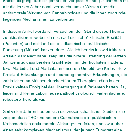
Entschuldigung, falls ich jemanden vergessen habe) zusammen mit
mir die letzten Jahre damit verbracht, unser Wissen über die
antitumorale Wirkung von Cannabinoiden und die ihnen zugrunde
liegenden Mechanismen zu verbreiten.
In diesem Artikel werde ich versuchen, den Stand dieses Themas
zu aktualisieren, wobei ich mich auf die "rohe" klinische Realität
(Patienten) und nicht auf die oft "illusorische" präklinische
Forschung (Mäuse) konzentriere. Wie ich bereits in zwei früheren
Artikeln dargelegt habe, zeigt uns die bittere Erfahrung der letzten
Jahrzehnte, dass bei den Krankheiten mit der höchsten Inzidenz
bzw. Morbidität und Mortalität in unserem Umfeld, wie Krebs, Herz-
Kreislauf-Erkrankungen und neurodegenerative Erkrankungen, die
zahlreichen an Mäusen durchgeführten Therapiestudien in der
Praxis keinen Erfolg bei der Übertragung auf Patienten hatten. Ja,
leider sind kleine Labormäuse pathophysiologisch viel einfachere,
robustere Tiere als wir.
Seit vielen Jahren häufen sich die wissenschaftlichen Studien, die
zeigen, dass THC und andere Cannabinoide in präklinischen
Krebsmodellen antitumorale Wirkungen entfalten, und zwar über
einen sehr komplexen Mechanismus, der je nach Tumorart eine