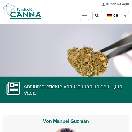
Main menu
Skip to
Kunden-Login
main
Search
Search
de
content
form
Antitumoreffekte von Cannabinoiden: Quo
Vadis
Von Manuel Guzmán