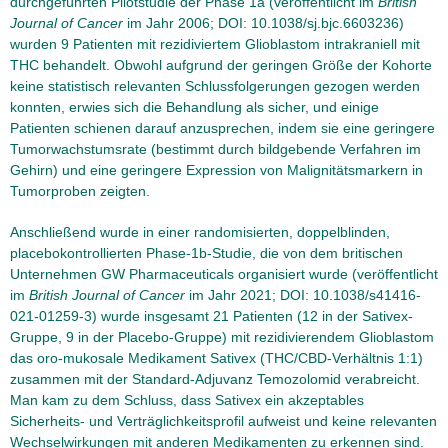
durchgeführten Pilotstudie der Phase 1a (veröffentlicht im
British
Journal of Cancer
im Jahr 2006; DOI: 10.1038/sj.bjc.6603236)
wurden 9 Patienten mit rezidiviertem Glioblastom intrakraniell mit
THC behandelt. Obwohl aufgrund der geringen Größe der Kohorte
keine statistisch relevanten Schlussfolgerungen gezogen werden
konnten, erwies sich die Behandlung als sicher, und einige
Patienten schienen darauf anzusprechen, indem sie eine geringere
Tumorwachstumsrate (bestimmt durch bildgebende Verfahren im
Gehirn) und eine geringere Expression von Malignitätsmarkern in
Tumorproben zeigten.
Anschließend wurde in einer randomisierten, doppelblinden,
placebokontrollierten Phase-1b-Studie, die von dem britischen
Unternehmen GW Pharmaceuticals organisiert wurde (veröffentlicht
im
British Journal of Cancer
im Jahr 2021; DOI: 10.1038/s41416-
021-01259-3) wurde insgesamt 21 Patienten (12 in der Sativex-
Gruppe, 9 in der Placebo-Gruppe) mit rezidivierendem Glioblastom
das oro-mukosale Medikament Sativex (THC/CBD-Verhältnis 1:1)
zusammen mit der Standard-Adjuvanz Temozolomid verabreicht.
Man kam zu dem Schluss, dass Sativex ein akzeptables
Sicherheits- und Verträglichkeitsprofil aufweist und keine relevanten
Wechselwirkungen mit anderen Medikamenten zu erkennen sind.