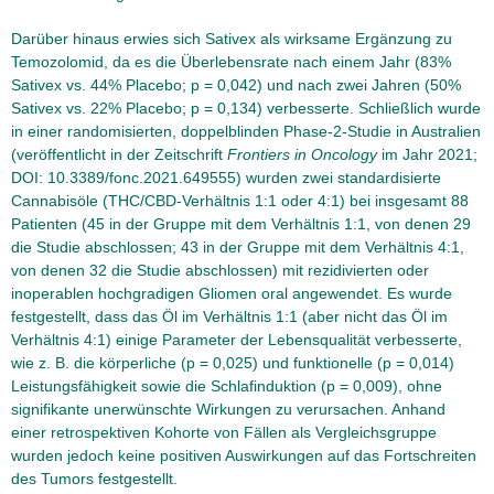
Darüber hinaus erwies sich Sativex als wirksame Ergänzung zu
Temozolomid, da es die Überlebensrate nach einem Jahr (83%
Sativex vs. 44% Placebo; p = 0,042) und nach zwei Jahren (50%
Sativex vs. 22% Placebo; p = 0,134) verbesserte. Schließlich wurde
in einer randomisierten, doppelblinden Phase-2-Studie in Australien
(veröffentlicht in der Zeitschrift
Frontiers in Oncology
im Jahr 2021;
DOI: 10.3389/fonc.2021.649555) wurden zwei standardisierte
Cannabisöle (THC/CBD-Verhältnis 1:1 oder 4:1) bei insgesamt 88
Patienten (45 in der Gruppe mit dem Verhältnis 1:1, von denen 29
die Studie abschlossen; 43 in der Gruppe mit dem Verhältnis 4:1,
von denen 32 die Studie abschlossen) mit rezidivierten oder
inoperablen hochgradigen Gliomen oral angewendet. Es wurde
festgestellt, dass das Öl im Verhältnis 1:1 (aber nicht das Öl im
Verhältnis 4:1) einige Parameter der Lebensqualität verbesserte,
wie z. B. die körperliche (p = 0,025) und funktionelle (p = 0,014)
Leistungsfähigkeit sowie die Schlafinduktion (p = 0,009), ohne
signifikante unerwünschte Wirkungen zu verursachen. Anhand
einer retrospektiven Kohorte von Fällen als Vergleichsgruppe
wurden jedoch keine positiven Auswirkungen auf das Fortschreiten
des Tumors festgestellt.