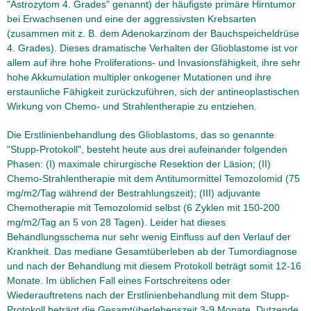
"Astrozytom 4. Grades" genannt) der häufigste primäre Hirntumor
bei Erwachsenen und eine der aggressivsten Krebsarten
(zusammen mit z. B. dem Adenokarzinom der Bauchspeicheldrüse
4. Grades). Dieses dramatische Verhalten der Glioblastome ist vor
allem auf ihre hohe Proliferations- und Invasionsfähigkeit, ihre sehr
hohe Akkumulation multipler onkogener Mutationen und ihre
erstaunliche Fähigkeit zurückzuführen, sich der antineoplastischen
Wirkung von Chemo- und Strahlentherapie zu entziehen.
Die Erstlinienbehandlung des Glioblastoms, das so genannte
"Stupp-Protokoll", besteht heute aus drei aufeinander folgenden
Phasen: (I) maximale chirurgische Resektion der Läsion; (II)
Chemo-Strahlentherapie mit dem Antitumormittel Temozolomid (75
mg/m2/Tag während der Bestrahlungszeit); (III) adjuvante
Chemotherapie mit Temozolomid selbst (6 Zyklen mit 150-200
mg/m2/Tag an 5 von 28 Tagen). Leider hat dieses
Behandlungsschema nur sehr wenig Einfluss auf den Verlauf der
Krankheit. Das mediane Gesamtüberleben ab der Tumordiagnose
und nach der Behandlung mit diesem Protokoll beträgt somit 12-16
Monate. Im üblichen Fall eines Fortschreitens oder
Wiederauftretens nach der Erstlinienbehandlung mit dem Stupp-
Protokoll beträgt die Gesamtüberlebenszeit 3-9 Monate. Dutzende