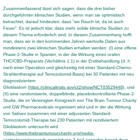
Zusammenfassend lässt sich sagen, dass die drei bisher
durchgeführten klinischen Studien, wenn man sie optimistisch
betrachtet, darauf hindeuten, dass "wo Rauch ist, da ist auch
Feuer". Es ist jedoch klar, dass mehr solide klinische Studien zu
diesem Thema erforderlich sind. In diesem Zusammenhang hofft
man, dass wir in den kommenden Jahren wertvolle Daten aus
mindestens zwei klinischen Studien erhalten werden: (I) eine offene
Phase-2-Studie in Spanien, in der die Wirkung eines oralen
THC/CBD-Präparats (Verhältnis 1:1) in der Erstbehandlung (d. h.
nach einer Operation und gleichzeitig mit einer Standard-Chemo-
Strahlentherapie auf Temozolomid-Basis) bei 30 Patienten mit neu
diagnostiziertem
Glioblastom (
https://clinicaltrials.gov/ct2/show/NCT03529448
); und
(II) eine randomisierte, doppelblinde, placebokontrollierte Phase-2-
Studie, die im Vereinigten Königreich von The Brain Tumour Charity
und GW Pharmaceuticals organisiert wird und in der die Wirkung
von Sativex zusammen mit einer adjuvanten Standard-
Temozolomid-Therapie bei 230 Patienten mit rezidiviertem
Glioblastom untersucht wird
(
https://www.thebraintumourcharity.org/media-
centre/news/research-news/phase-2-trial-cannabis-based-drug-