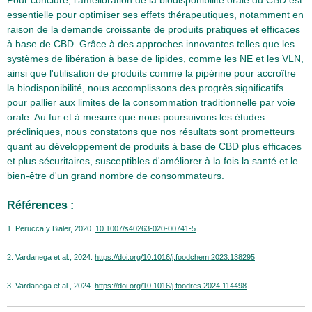
Pour conclure, l'amélioration de la biodisponibilité orale du CBD est
essentielle pour optimiser ses effets thérapeutiques, notamment en
raison de la demande croissante de produits pratiques et efficaces
à base de CBD. Grâce à des approches innovantes telles que les
systèmes de libération à base de lipides, comme les NE et les VLN,
ainsi que l'utilisation de produits comme la pipérine pour accroître
la biodisponibilité, nous accomplissons des progrès significatifs
pour pallier aux limites de la consommation traditionnelle par voie
orale. Au fur et à mesure que nous poursuivons les études
précliniques, nous constatons que nos résultats sont prometteurs
quant au développement de produits à base de CBD plus efficaces
et plus sécuritaires, susceptibles d'améliorer à la fois la santé et le
bien-être d'un grand nombre de consommateurs.
Références :
1. Perucca y Bialer, 2020.
10.1007/s40263-020-00741-5
2. Vardanega et al., 2024.
https://doi.org/10.1016/j.foodchem.2023.138295
3. Vardanega et al., 2024.
https://doi.org/10.1016/j.foodres.2024.114498