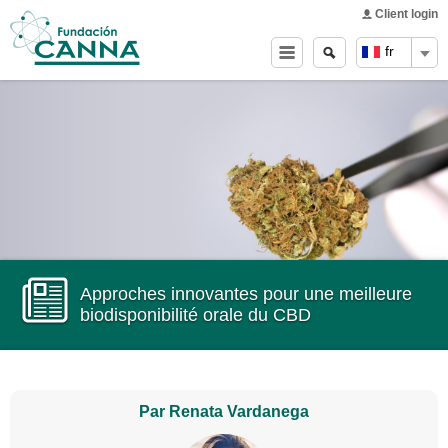
Main menu
Skip to
Client login
main
Search
Search
fr
content
form
Approches innovantes pour une meilleure
biodisponibilité orale du CBD
Par Renata Vardanega