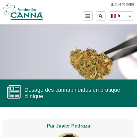
Main menu
Skip to
Client login
main
Search
Search
fr
content
form
Dosage des cannabinoïdes en pratique
clinique
Par Javier Pedraza