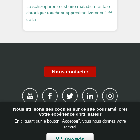
La schizophrénie est une maladie mentale
chronique touchant approximativement 1 %
de la...
Nous contacter
Nous utilisons des
cookies
sur ce site pour améliorer
votre expérience d'utilisateur
|
Mentions légales
|
Politique de confidentialité
|
Cookies
|
En cliquant sur le bouton "Accepter", vous nous donnez votre
accord.
Canal de plaintes
|
Contact
|
Nous soutenir !
|
Identifiant
OK, j'accepte