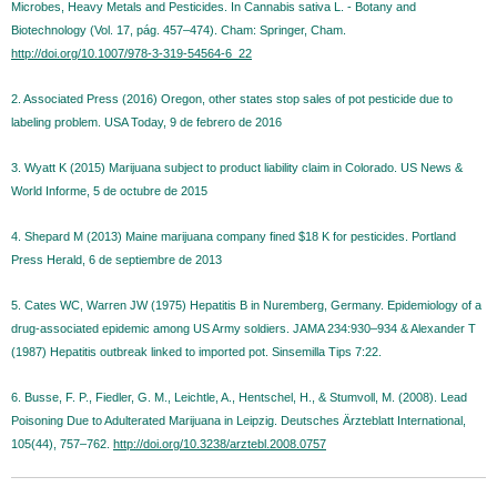
Microbes, Heavy Metals and Pesticides. In Cannabis sativa L. - Botany and
Biotechnology (Vol. 17, pág. 457–474). Cham: Springer, Cham.
http://doi.org/10.1007/978-3-319-54564-6_22
2. Associated Press (2016) Oregon, other states stop sales of pot pesticide due to
labeling problem. USA Today, 9 de febrero de 2016
3. Wyatt K (2015) Marijuana subject to product liability claim in Colorado. US News &
World Informe, 5 de octubre de 2015
4. Shepard M (2013) Maine marijuana company fined $18 K for pesticides. Portland
Press Herald, 6 de septiembre de 2013
5. Cates WC, Warren JW (1975) Hepatitis B in Nuremberg, Germany. Epidemiology of a
drug-associated epidemic among US Army soldiers. JAMA 234:930–934 & Alexander T
(1987) Hepatitis outbreak linked to imported pot. Sinsemilla Tips 7:22.
6. Busse, F. P., Fiedler, G. M., Leichtle, A., Hentschel, H., & Stumvoll, M. (2008). Lead
Poisoning Due to Adulterated Marijuana in Leipzig. Deutsches Ärzteblatt International,
105(44), 757–762.
http://doi.org/10.3238/arztebl.2008.0757