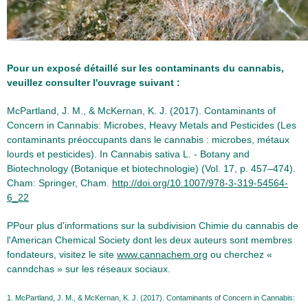
Pour un exposé détaillé sur les contaminants du cannabis,
veuillez consulter l'ouvrage suivant :
McPartland, J. M., & McKernan, K. J. (2017). Contaminants of
Concern in Cannabis: Microbes, Heavy Metals and Pesticides (Les
contaminants préoccupants dans le cannabis : microbes, métaux
lourds et pesticides). In Cannabis sativa L. - Botany and
Biotechnology (Botanique et biotechnologie) (Vol. 17, p. 457–474).
Cham: Springer, Cham.
http://doi.org/10.1007/978-3-319-54564-
6_22
PPour plus d'informations sur la subdivision Chimie du cannabis de
l'American Chemical Society dont les deux auteurs sont membres
fondateurs, visitez le site
www.cannachem.org
ou cherchez «
canndchas » sur les réseaux sociaux.
1. McPartland, J. M., & McKernan, K. J. (2017). Contaminants of Concern in Cannabis: