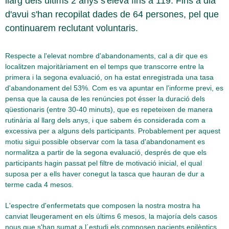
llarg dels últims 2 anys s'eleva fins a 119. Fins a dia
d'avui s'han recopilat dades de 64 persones, pel que
continuarem reclutant voluntaris.
Respecte a l'elevat nombre d'abandonaments, cal a dir que es
localitzen majoritàriament en el temps que transcorre entre la
primera i la segona evaluació, on ha estat enregistrada una tasa
d'abandonament del 53%. Com es va apuntar en l'informe previ, es
pensa que la causa de les renúncies pot ésser la duració dels
qüestionaris (entre 30-40 minuts), que es repeteixen de manera
rutinària al llarg dels anys, i que sabem és considerada com a
excessiva per a alguns dels participants. Probablement per aquest
motiu sigui possible observar com la tasa d'abandonament es
normalitza a partir de la segona evaluació, després de que els
participants hagin passat pel filtre de motivació inicial, el qual
suposa per a ells haver conegut la tasca que hauran de dur a
terme cada 4 mesos.
L'espectre d'enfermetats que composen la nostra mostra ha
canviat lleugerament en els últims 6 mesos, la majoría dels casos
nous que s'han sumat a l´estudi els composen pacients epilèptics,