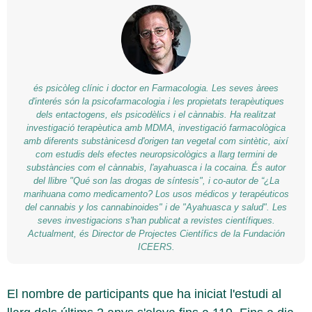
és psicòleg clínic i doctor en Farmacologia. Les seves àrees
d'interés són la psicofarmacologia i les propietats terapèutiques
dels entactogens, els psicodèlics i el cànnabis. Ha realitzat
investigació terapèutica amb MDMA, investigació farmacològica
amb diferents substànicesd d'origen tan vegetal com sintètic, així
com estudis dels efectes neuropsicològics a llarg termini de
substàncies com el cànnabis, l'ayahuasca i la cocaina. És autor
del llibre "Qué son las drogas de síntesis", i co-autor de “¿La
marihuana como medicamento? Los usos médicos y terapéuticos
del cannabis y los cannabinoides" i de "Ayahuasca y salud". Les
seves investigacions s'han publicat a revistes científiques.
Actualment, és Director de Projectes Científics de la Fundación
ICEERS.
El nombre de participants que ha iniciat l'estudi al