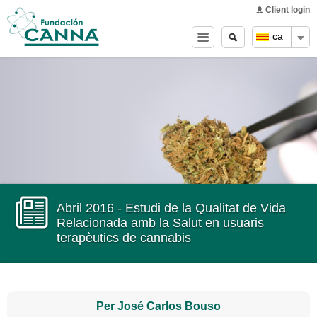
Main menu
Skip to
Client login
main
Cerca
Search
ca
content
form
Abril 2016 - Estudi de la Qualitat de Vida
Relacionada amb la Salut en usuaris
terapèutics de cannabis
Per José Carlos Bouso