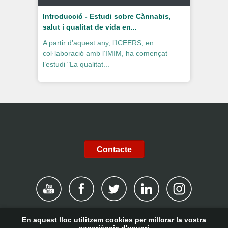
Introducció - Estudi sobre Cànnabis,
salut i qualitat de vida en...
A partir d’aquest any, l’ICEERS, en
col·laboració amb l’IMIM, ha començat
l’estudi "La qualitat...
Contacte
En aquest lloc utilitzem
cookies
per millorar la vostra
|
Avís legal
|
Política de privacidad
|
Cookies
|
Canal de