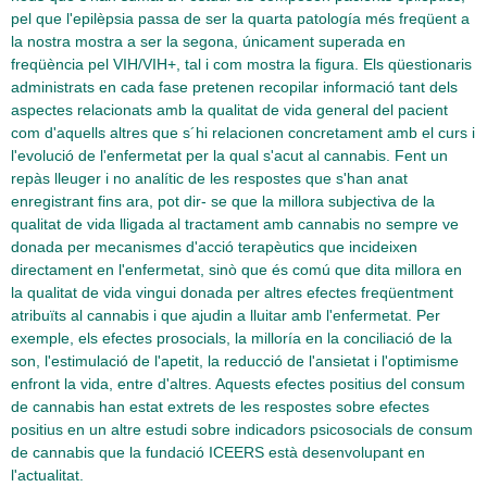
pel que l'epilèpsia passa de ser la quarta patología més freqüent a
la nostra mostra a ser la segona, únicament superada en
freqüència pel VIH/VIH+, tal i com mostra la figura. Els qüestionaris
administrats en cada fase pretenen recopilar informació tant dels
aspectes relacionats amb la qualitat de vida general del pacient
com d'aquells altres que s´hi relacionen concretament amb el curs i
l'evolució de l'enfermetat per la qual s'acut al cannabis. Fent un
repàs lleuger i no analític de les respostes que s'han anat
enregistrant fins ara, pot dir- se que la millora subjectiva de la
qualitat de vida lligada al tractament amb cannabis no sempre ve
donada per mecanismes d'acció terapèutics que incideixen
directament en l'enfermetat, sinò que és comú que dita millora en
la qualitat de vida vingui donada per altres efectes freqüentment
atribuïts al cannabis i que ajudin a lluitar amb l'enfermetat. Per
exemple, els efectes prosocials, la milloría en la conciliació de la
son, l'estimulació de l'apetit, la reducció de l'ansietat i l'optimisme
enfront la vida, entre d'altres. Aquests efectes positius del consum
de cannabis han estat extrets de les respostes sobre efectes
positius en un altre estudi sobre indicadors psicosocials de consum
de cannabis que la fundació ICEERS està desenvolupant en
l'actualitat.