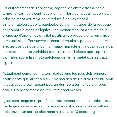
En el tractament de l'epilèpsia, segons les entrevistes dutes a
terme, el cannabis contribueix en la millora de la qualitat de vida
principalment per mitjà de la reducció de l'expressió
simptomatològica de la patología, és a dir, a través de la reducció
del nombre d'atacs epilèptics, i en menor mesura a través de la
promoció d'una emocionalitat positiva i de proporcionar una visió
més optimista. Pot succeïr al contrari en altres patologíes, on els
efectes positius que tinguin un major impacte en la qualitat de vida
es relacionin amb variables psicològiques i l'efecte que tingui el
cannabis sobre la simptomatología de l'enfermetat que es tracti
sigui mínim.
Actualment comencem a tenir dades longitudinals dels primers
participants que arriben als 20 mesos des de l'inici de l'estudi, amb
la qual cosa pròximament podran dur- se a terme les primeres
anàlisi i la presentació de resultats preeliminars.
Igualment, seguim el procés de reclutament de nous participants,
per la qual cosa si estàs interessat en col.laborar amb nosaltres
pots enviar un correu electrònic a:
research@iceers.org