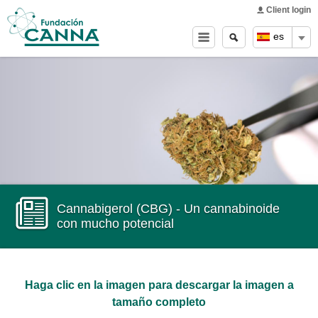
Main menu
Skip to
Client login
main
Buscar
Search
es
content
form
Cannabigerol (CBG) - Un cannabinoide
con mucho potencial
Haga clic en la imagen para descargar la imagen a
tamaño completo