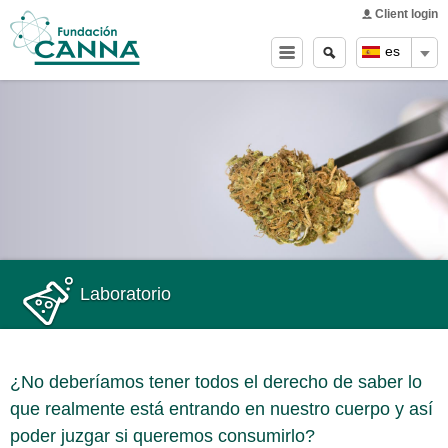
Main menu
Skip to
Client login
main
Buscar
Search
es
content
form
Laboratorio
¿No deberíamos tener todos el derecho de saber lo
que realmente está entrando en nuestro cuerpo y así
poder juzgar si queremos consumirlo?