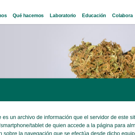
Skip to
main
mos
Qué hacemos
Laboratorio
Educación
Colabora
content
 es un archivo de información que el servidor de este si
smartphone/tablet de quien accede a la página para al
ón sobre la navegación que se efectúa desde dicho eq