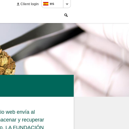
es
Client login
Buscar
Search
form
tio web envía al
macenar y recuperar
uipo. LA FUNDACIÓN