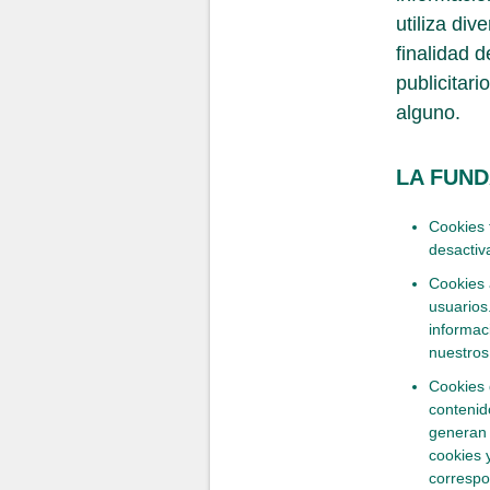
utiliza div
finalidad d
publicitar
alguno.
LA FUNDA
Cookies 
desactiv
Cookies 
usuarios.
informac
nuestros 
Cookies 
contenid
generan 
cookies y
correspo