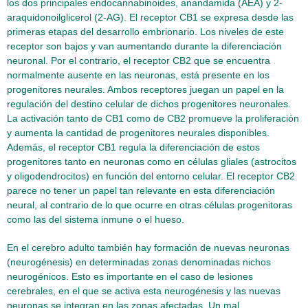
los dos principales endocannabinoides, anandamida (AEA) y 2-
araquidonoilglicerol (2-AG). El receptor CB1 se expresa desde las
primeras etapas del desarrollo embrionario. Los niveles de este
receptor son bajos y van aumentando durante la diferenciación
neuronal. Por el contrario, el receptor CB2 que se encuentra
normalmente ausente en las neuronas, está presente en los
progenitores neurales. Ambos receptores juegan un papel en la
regulación del destino celular de dichos progenitores neuronales.
La activación tanto de CB1 como de CB2 promueve la proliferación
y aumenta la cantidad de progenitores neurales disponibles.
Además, el receptor CB1 regula la diferenciación de estos
progenitores tanto en neuronas como en células gliales (astrocitos
y oligodendrocitos) en función del entorno celular. El receptor CB2
parece no tener un papel tan relevante en esta diferenciación
neural, al contrario de lo que ocurre en otras células progenitoras
como las del sistema inmune o el hueso.
En el cerebro adulto también hay formación de nuevas neuronas
(neurogénesis) en determinadas zonas denominadas nichos
neurogénicos. Esto es importante en el caso de lesiones
cerebrales, en el que se activa esta neurogénesis y las nuevas
neuronas se integran en las zonas afectadas. Un mal