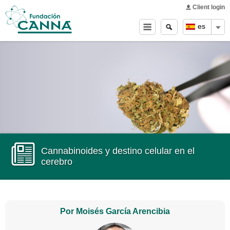
Main menu
Skip to
Client login
main
Buscar
Search
es
content
form
Cannabinoides y destino celular en el
cerebro
Por Moisés García Arencibia