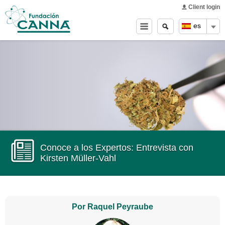
Main menu
Skip to
Client login
main
Buscar
Search
es
content
form
Conoce a los Expertos: Entrevista con
Kirsten Müller-Vahl
Por Raquel Peyraube