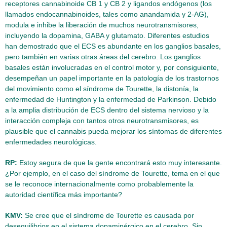
receptores cannabinoide CB 1 y CB 2 y ligandos endógenos (los
llamados endocannabinoides, tales como anandamida y 2-AG),
modula e inhibe la liberación de muchos neurotransmisores,
incluyendo la dopamina, GABA y glutamato. Diferentes estudios
han demostrado que el ECS es abundante en los ganglios basales,
pero también en varias otras áreas del cerebro. Los ganglios
basales están involucradas en el control motor y, por consiguiente,
desempeñan un papel importante en la patología de los trastornos
del movimiento como el síndrome de Tourette, la distonía, la
enfermedad de Huntington y la enfermedad de Parkinson. Debido
a la amplia distribución de ECS dentro del sistema nervioso y la
interacción compleja con tantos otros neurotransmisores, es
plausible que el cannabis pueda mejorar los síntomas de diferentes
enfermedades neurológicas.
RP:
Estoy segura de que la gente encontrará esto muy interesante.
¿Por ejemplo, en el caso del síndrome de Tourette, tema en el que
se le reconoce internacionalmente como probablemente la
autoridad científica más importante?
KMV:
Se cree que el síndrome de Tourette es causada por
desequilibrios en el sistema dopaminérgico en el cerebro. Sin