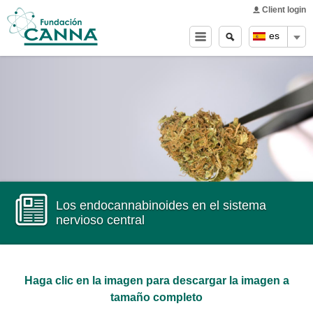
Main menu
Skip to
Client login
main
Buscar
Search
es
content
form
Los endocannabinoides en el sistema
nervioso central
Haga clic en la imagen para descargar la imagen a
tamaño completo