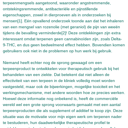
terpeenmengsels aangetoond, waaronder angstremmende,
ontstekingsremmende, antibacteriële en pijnstillende
eigenschappen, zowel in dierproeven als in onderzoeken bij
mensen[1]. Eén opvallend onderzoek toonde aan dat het inhaleren
van een mengsel van rozenolie (met geraniol) de pijn van weeën
tijdens de bevalling verminderde[2]! Deze ontdekkingen zijn extra
interessant omdat terpenen geen cannabinoïden zijn, zoals Delta-
9-THC, en dus geen bedwelmend effect hebben. Bovendien komen
gebruikers ook niet in de problemen op hun werk bij gebruik.
Niemand heeft echter nog de sprong gewaagd om een
terpeenproduct te ontwikkelen voor therapeutisch gebruik bij het
behandelen van een ziekte. Dat betekent dat niet alleen de
effectiviteit van een terpeen in de kliniek volledig moet worden
vastgesteld, maar ook de bijwerkingen, mogelijke toxiciteit en het
werkingsmechanisme, met andere woorden hoe ze precies werken.
Hoewel deze informatie nog onbekend is, heeft de commerciële
wereld wel een grote sprong voorwaarts gemaakt met een aantal
terpeenproducten die als supplement of additief te koop zijn. Deze
situatie was de motivatie voor mijn eigen werk om terpenen nader
te bestuderen, hun daadwerkelijke therapeutische profiel te