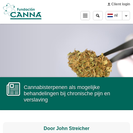
Main menu
Skip to
Client login
main
Zoeken
Search
nl
content
form
Cannabisterpenen als mogelijke
behandelingen bij chronische pijn en
verslaving
Door John Streicher