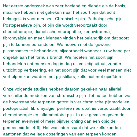
Het eerste onderzoek was zeer boeiend en diende als de basis,
maar we hebben niet gekeken naar het soort pijn dat echt
belangrijk is voor mensen. Chronische pijn. Pathologische pijn.
Postoperatieve pijn, of pijn die wordt veroorzaakt door
chemotherapie, diabetische neuropathie, zenuwtrauma,
fibromyalgie en meer. Mensen vinden het belangrijk om dat soort
pijn te kunnen behandelen. We hoeven niet de 'gewone'
pijnsensaties te behandelen, bijvoorbeeld wanneer u uw hand per
ongeluk aan het fornuis brandt. We moeten het soort pijn
behandelen dat mensen dag in dag uit volledig uitput, zonder
uitzicht op verbetering, en het soort pijn dat voor veel mensen niet
verholpen kan worden met pijnstillers, zelfs niet met opioïden.
Onze volgende studies hebben daarom gekeken naar allerlei
verschillende modellen van chronische pijn. Tot nu toe hebben we
de bovenstaande terpenen getest in vier chronische pijnmodellen:
postoperatief, fibromyalgie, perifere neuropathie veroorzaakt door
chemotherapie en inflammatoire pijn. In alle gevallen gaven de
terpenen evenveel of meer pijnverlichting dan een opioïde
geneesmiddel [4-6]. Het was interessant dat we zelfs konden
aantonen dat we lage doseringen van een terpeen konden