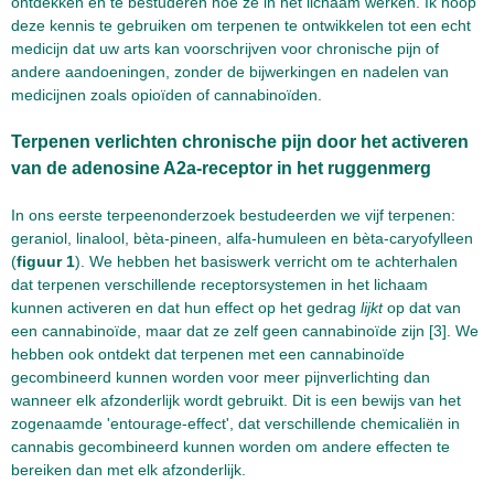
ontdekken en te bestuderen hoe ze in het lichaam werken. Ik hoop
deze kennis te gebruiken om terpenen te ontwikkelen tot een echt
medicijn dat uw arts kan voorschrijven voor chronische pijn of
andere aandoeningen, zonder de bijwerkingen en nadelen van
medicijnen zoals opioïden of cannabinoïden.
Terpenen verlichten chronische pijn door het activeren
van de adenosine A2a-receptor in het ruggenmerg
In ons eerste terpeenonderzoek bestudeerden we vijf terpenen:
geraniol, linalool, bèta-pineen, alfa-humuleen en bèta-caryofylleen
(
figuur 1
). We hebben het basiswerk verricht om te achterhalen
dat terpenen verschillende receptorsystemen in het lichaam
kunnen activeren en dat hun effect op het gedrag
lijkt
op dat van
een cannabinoïde, maar dat ze zelf geen cannabinoïde zijn [3]. We
hebben ook ontdekt dat terpenen met een cannabinoïde
gecombineerd kunnen worden voor meer pijnverlichting dan
wanneer elk afzonderlijk wordt gebruikt. Dit is een bewijs van het
zogenaamde 'entourage-effect', dat verschillende chemicaliën in
cannabis gecombineerd kunnen worden om andere effecten te
bereiken dan met elk afzonderlijk.