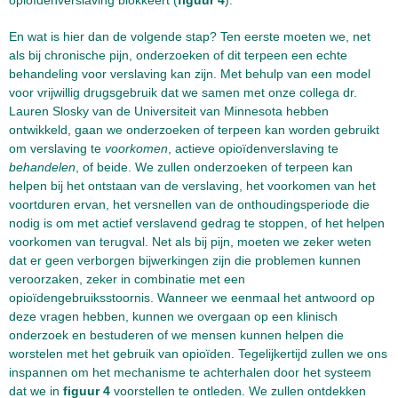
En wat is hier dan de volgende stap? Ten eerste moeten we, net
als bij chronische pijn, onderzoeken of dit terpeen een echte
behandeling voor verslaving kan zijn. Met behulp van een model
voor vrijwillig drugsgebruik dat we samen met onze collega dr.
Lauren Slosky van de Universiteit van Minnesota hebben
ontwikkeld, gaan we onderzoeken of terpeen kan worden gebruikt
om verslaving te
voorkomen
, actieve opioïdenverslaving te
behandelen
, of beide. We zullen onderzoeken of terpeen kan
helpen bij het ontstaan van de verslaving, het voorkomen van het
voortduren ervan, het versnellen van de onthoudingsperiode die
nodig is om met actief verslavend gedrag te stoppen, of het helpen
voorkomen van terugval. Net als bij pijn, moeten we zeker weten
dat er geen verborgen bijwerkingen zijn die problemen kunnen
veroorzaken, zeker in combinatie met een
opioïdengebruiksstoornis. Wanneer we eenmaal het antwoord op
deze vragen hebben, kunnen we overgaan op een klinisch
onderzoek en bestuderen of we mensen kunnen helpen die
worstelen met het gebruik van opioïden. Tegelijkertijd zullen we ons
inspannen om het mechanisme te achterhalen door het systeem
dat we in
figuur 4
voorstellen te ontleden. We zullen ontdekken