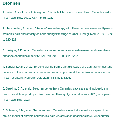
Bronnen:
1. Liktor-Busa, E., et al., Analgesic Potential of Terpenes Derived from Cannabis sativa.
Pharmacol Rev, 2021. 73(4): p. 98-126.
2. Hamdamian, S., et al., Effects of aromatherapy with Rosa damascena on nulliparous
women's pain and anxiety of labor during first stage of labor. J Integr Med, 2018. 16(2):
p. 120-125.
3. LaVigne, J.E., et al., Cannabis sativa terpenes are cannabimimetic and selectively
enhance cannabinoid activity. Sci Rep, 2021. 11(1): p. 8232.
4. Schwarz, A.M., et al., Terpene blends from Cannabis sativa are cannabimimetic and
antinociceptive in a mouse chronic neuropathic pain model via activation of adenosine
A(2a) receptors. Neurosci Lett, 2025. 854: p. 138205.
5. Seekins, C.A., et al., Select terpenes from Cannabis sativa are antinociceptive in
mouse models of post-operative pain and fibromyalgia via adenosine A(2a) receptors.
Pharmacol Rep, 2024.
6. Schwarz, A.M., et al., Terpenes from Cannabis sativa induce antinociception in a
mouse model of chronic neuropathic pain via activation of adenosine A 2A receptors.