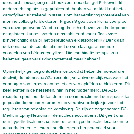
uiteraard nieuwsgierig of dit ook voor opioïden gold! Hoewel dit
onderzoek nog niet is gepubliceerd, hebben we ontdekt dat bèta-
caryofylleen uitstekend in staat is om het verslavingspotentieel van
morfine volledig te blokkeren.
Figuur 3
geeft een kleine voorproef
van deze gegevens. Weet u nog dat ik hierboven zei dat terpenen
en opioïden kunnen worden gecombineerd voor effectievere
pijnverlichting dan bij het gebruik van elk afzonderlijk? Denk dan
ook eens aan de combinatie met de verslavingsremmende
voordelen van bèta-caryofylleen. Die combinatietherapie zou
helemaal geen verslavingspotentieel meer hebben!
Opmerkelijk genoeg ontdekten we ook dat hetzelfde moleculaire
doelwit, de adenosine A2a-receptor, verantwoordelijk was voor het
vermogen van terpeen om het effect van opioïden te blokkeren. Dit
keer echter in de hersenen, niet in het ruggenmerg. De A2a-
receptor speelt een bekende rol in de interactie met een specifieke
populatie dopamine-neuronen die verantwoordelijk zijn voor het
reguleren van beloning en verslaving. Dit zijn de zogenaamde D2-
Medium Spiny Neurons in de nucleus accumbens. Dit geeft ons
een hypothetisch mechanisme en een hypothetische locatie om te
achterhalen en te testen hoe dit terpeen het potentieel voor
opioïdenverslaving blokkeert (
figuur 4
).