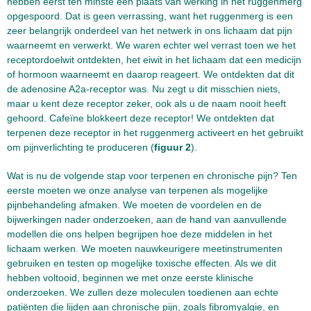
hebben eerst ten minste één plaats van werking in het ruggenmerg
opgespoord. Dat is geen verrassing, want het ruggenmerg is een
zeer belangrijk onderdeel van het netwerk in ons lichaam dat pijn
waarneemt en verwerkt. We waren echter wel verrast toen we het
receptordoelwit ontdekten, het eiwit in het lichaam dat een medicijn
of hormoon waarneemt en daarop reageert. We ontdekten dat dit
de adenosine A2a-receptor was. Nu zegt u dit misschien niets,
maar u kent deze receptor zeker, ook als u de naam nooit heeft
gehoord. Cafeïne blokkeert deze receptor! We ontdekten dat
terpenen deze receptor in het ruggenmerg activeert en het gebruikt
om pijnverlichting te produceren (
figuur 2
).
Wat is nu de volgende stap voor terpenen en chronische pijn? Ten
eerste moeten we onze analyse van terpenen als mogelijke
pijnbehandeling afmaken. We moeten de voordelen en de
bijwerkingen nader onderzoeken, aan de hand van aanvullende
modellen die ons helpen begrijpen hoe deze middelen in het
lichaam werken. We moeten nauwkeurigere meetinstrumenten
gebruiken en testen op mogelijke toxische effecten. Als we dit
hebben voltooid, beginnen we met onze eerste klinische
onderzoeken. We zullen deze moleculen toedienen aan echte
patiënten die lijden aan chronische pijn, zoals fibromyalgie, en