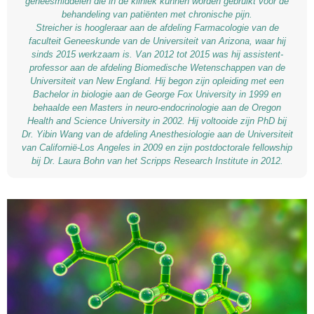
geneesmiddelen die in de kliniek kunnen worden gebruikt voor de
behandeling van patiënten met chronische pijn.
Streicher is hoogleraar aan de afdeling Farmacologie van de
faculteit Geneeskunde van de Universiteit van Arizona, waar hij
sinds 2015 werkzaam is. Van 2012 tot 2015 was hij assistent-
professor aan de afdeling Biomedische Wetenschappen van de
Universiteit van New England. Hij begon zijn opleiding met een
Bachelor in biologie aan de George Fox University in 1999 en
behaalde een Masters in neuro-endocrinologie aan de Oregon
Health and Science University in 2002. Hij voltooide zijn PhD bij
Dr. Yibin Wang van de afdeling Anesthesiologie aan de Universiteit
van Californië-Los Angeles in 2009 en zijn postdoctorale fellowship
bij Dr. Laura Bohn van het Scripps Research Institute in 2012.