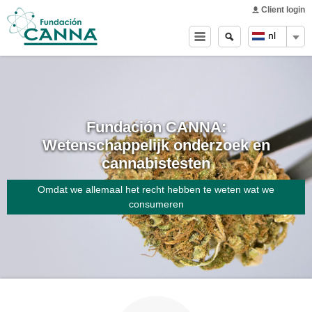
Main menu
Skip to
Client login
main
Zoeken
Search
nl
content
form
Fundación CANNA:
Wetenschappelijk onderzoek en
cannabistesten
Omdat we allemaal het recht hebben te weten wat we
consumeren