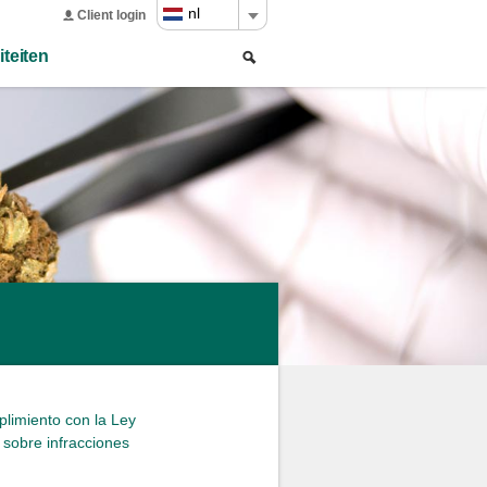
nl
Client login
Zoeken
Search
iteiten
form
limiento con la Ley
 sobre infracciones