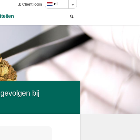
nl
Client login
Zoeken
Search
iteiten
form
gevolgen bij