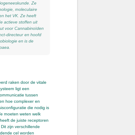
 biogeneeskunde. Ze
ologie, moleculaire
 en het VK. Ze heeft
actieve stoffen uit
tuut voor Cannabinoïden
nct-directeur en hoofd
obiologie en is de
opaea.
rd raken door de vitale
systeem ligt een
 Communicatie tussen
n en hoe complexer en
sconfiguratie die nodig is
 We moeten weten welk
heeft de juiste receptoren
it zijn verschillende
endende cel worden