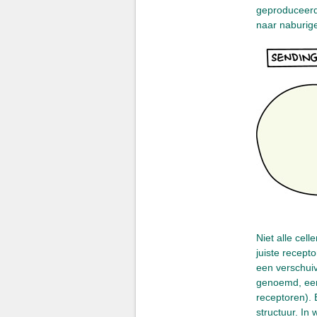
geproduceerd 
naar naburig
Niet alle cel
juiste recept
een verschuiv
genoemd, een
receptoren).
structuur. In