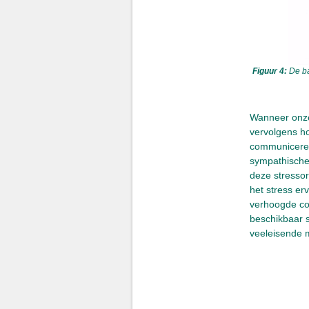
Figuur 4:
De ba
Wanneer onze 
vervolgens h
communiceren 
sympathische
deze stressor
het stress er
verhoogde co
beschikbaar s
veeleisende 