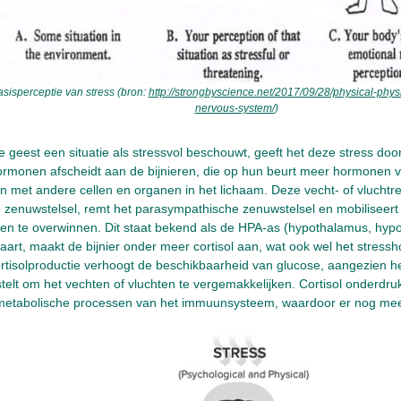
sisperceptie van stress (bron:
http://strongbyscience.net/2017/09/28/physical-phys
nervous-system/
)
geest een situatie als stressvol beschouwt, geeft het deze stress doo
ormonen afscheidt aan de bijnieren, die op hun beurt meer hormonen v
met andere cellen en organen in het lichaam. Deze vecht- of vluchtrea
 zenuwstelsel, remt het parasympathische zenuwstelsel en mobiliseert
en te overwinnen. Dit staat bekend als de HPA-as (hypothalamus, hypo
vaart, maakt de bijnier onder meer cortisol aan, wat ook wel het stre
rtisolproductie verhoogt de beschikbaarheid van glucose, aangezien 
telt om het vechten of vluchten te vergemakkelijken. Cortisol onderdru
metabolische processen van het immuunsysteem, waardoor er nog meer