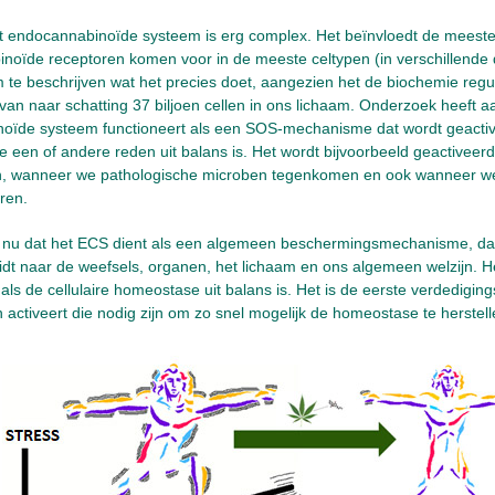
et endocannabinoïde systeem is erg complex. Het beïnvloedt de meest
noïde receptoren komen voor in de meeste celtypen (in verschillende d
te beschrijven wat het precies doet, aangezien het de biochemie regu
an naar schatting 37 biljoen cellen in ons lichaam. Onderzoek heeft 
oïde systeem functioneert als een SOS-mechanisme dat wordt geacti
 een of andere reden uit balans is. Het wordt bijvoorbeeld geactiveer
en, wanneer we pathologische microben tegenkomen en ook wanneer we
aren.
 nu dat het ECS dient als een algemeen beschermingsmechanisme, dat b
eidt naar de weefsels, organen, het lichaam en ons algemeen welzijn. 
als de cellulaire homeostase uit balans is. Het is de eerste verdedigings
ctiveert die nodig zijn om zo snel mogelijk de homeostase te herstell