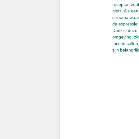
receptor, zoa
niets. Als ee
stroomafwaart
de expressie 
Dankzij deze 
omgeving, zi
tussen cellen
zijn belangri