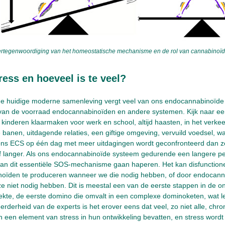
rtegenwoordiging van het homeostatische mechanisme en de rol van cannabinoïde
ress en hoeveel is te veel?
 de huidige moderne samenleving vergt veel van ons endocannabinoïde 
ng van de voorraad endocannabinoïden en andere systemen. Kijk naar e
 kinderen klaarmaken voor werk en school, altijd haasten, in het verkeer
e banen, uitdagende relaties, een giftige omgeving, vervuild voedsel, wat
 ons ECS op één dag met meer uitdagingen wordt geconfronteerd dan zo
 langer. Als ons endocannabinoïde systeem gedurende een langere pe
kan dit essentiële SOS-mechanisme gaan haperen. Het kan disfunction
oïden te produceren wanneer we die nodig hebben, of door endocann
 niet nodig hebben. Dit is meestal een van de eerste stappen in de o
ekte, de eerste domino die omvalt in een complexe dominoketen, wat l
erderheid van de experts is het erover eens dat veel, zo niet alle, ch
een element van stress in hun ontwikkeling bevatten, en stress wordt