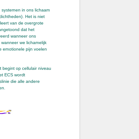
e systemen in ons lichaam
ichtheden). Het is niet
leert van de overgrote
aangetoond dat het
veerd wanneer ons
d wanneer we lichamelijk
 emotionele pijn voelen
egint op cellulair niveau
Het ECS wordt
linie die alle andere
en.