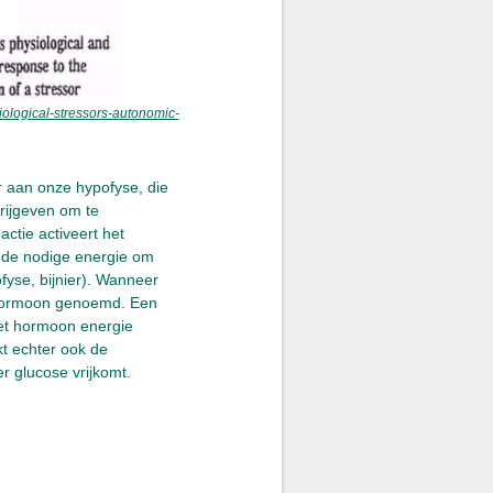
iological-stressors-autonomic-
r aan onze hypofyse, die
rijgeven om te
ctie activeert het
 de nodige energie om
fyse, bijnier). Wanneer
sshormoon genoemd. Een
het hormoon energie
kt echter ook de
 glucose vrijkomt.