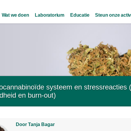
Skip to
main
Wat we doen
Laboratorium
Educatie
Steun onze activ
content
ocannabinoïde systeem en stressreacties (
dheid en burn-out)
Door Tanja Bagar