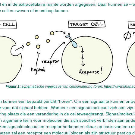
en in de extracellulaire ruimte worden afgegeven. Daar kunnen ze – al
e cellen zweven of in omloop komen.
Figuur 1:
schematische weergave van celsignalering (bron:
https://www.khana
len kunnen een bepaald bericht "horen". Om een signaal te kunnen ont
or voor dat signaal hebben. Wanneer een signaalmolecuul zich aan zijn r
ing plaats die een verandering in de cel teweegbrengt. Signaalmolecu
 algemene term voor moleculen die zich specifiek verbinden aan ande
 Een signaalmolecuul en receptor herkennen elkaar op basis van een u
 wezen zal een receptor een molecuul binden als zijn structuur past op 