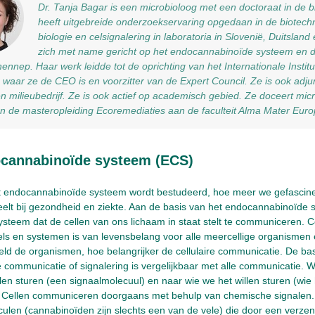
Dr. Tanja Bagar is een microbioloog met een doctoraat in de
heeft uitgebreide onderzoekservaring opgedaan in de biotechn
biologie en celsignalering in laboratoria in Slovenië, Duitsland
zich met name gericht op het endocannabinoïde systeem en de 
ennep. Haar werk leidde tot de oprichting van het Internationale Insti
waar ze de CEO is en voorzitter van de Expert Council. Ze is ook adju
n milieubedrijf. Ze is ook actief op academisch gebied. Ze doceert micr
n de masteropleiding Ecoremediaties aan de faculteit Alma Mater Eur
cannabinoïde systeem (ECS)
 endocannabinoïde systeem wordt bestudeerd, hoe meer we gefascinee
peelt bij gezondheid en ziekte. Aan de basis van het endocannabinoïde 
ysteem dat de cellen van ons lichaam in staat stelt te communiceren.
els en systemen is van levensbelang voor alle meercellige organisme
ld de organismen, hoe belangrijker de cellulaire communicatie. De basi
re communicatie of signalering is vergelijkbaar met alle communicatie.
llen sturen (een signaalmolecuul) en naar wie we het willen sturen (wie 
 Cellen communiceren doorgaans met behulp van chemische signalen. D
ulen (cannabinoïden zijn slechts een van de vele) die door een verz