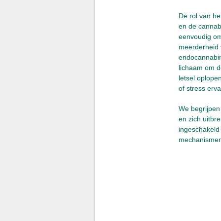
De rol van h
en de cannabi
eenvoudig om 
meerderheid v
endocannabin
lichaam om de
letsel oplop
of stress erv
We begrijpen
en zich uitbr
ingeschakeld 
mechanismen a