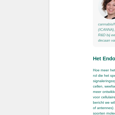
cannabis/h
(ICANNA), 
R&D bij ee
decaan va
Het Endo
Hoe meer het
rol die het s
signaleringss
cellen, weefs
meer ontwikke
voor cellulai
bericht we wi
of antennes).
soorten molec