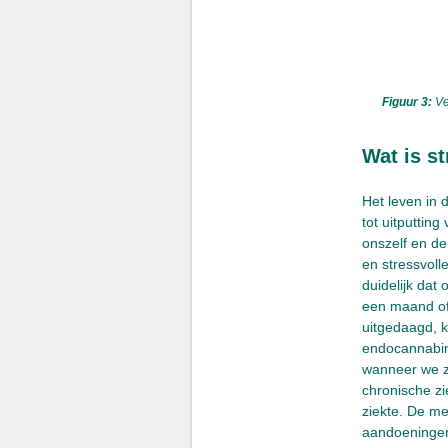
Figuur 3:
Ve
Wat is st
Het leven in
tot uitputti
onszelf en de
en stressvoll
duidelijk dat
een maand of
uitgedaagd, 
endocannabin
wanneer we ze
chronische zi
ziekte. De me
aandoeningen 