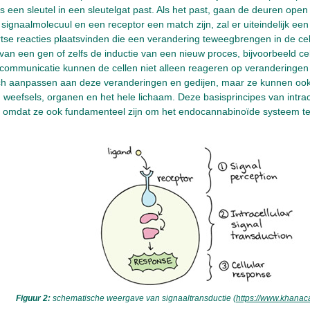
ls een sleutel in een sleutelgat past. Als het past, gaan de deuren open
n signaalmolecuul en een receptor een match zijn, zal er uiteindelijk e
se reacties plaatsvinden die een verandering teweegbrengen in de cel
van een gen of zelfs de inductie van een nieuw proces, bijvoorbeeld ce
communicatie kunnen de cellen niet alleen reageren op veranderingen i
ch aanpassen aan deze veranderingen en gedijen, maar ze kunnen ook 
, weefsels, organen en het hele lichaam. Deze basisprincipes van intra
jk omdat ze ook fundamenteel zijn om het endocannabinoïde systeem te
Figuur 2:
schematische weergave van signaaltransductie (
https://www.khanac