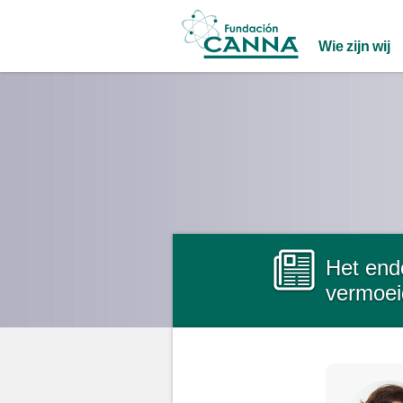
Main menu
Wie zijn wij
Het end
vermoei