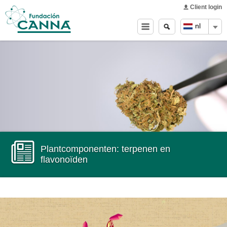
Main menu
Skip to
Client login
main
Zoeken
Search
nl
content
form
Plantcomponenten: terpenen en
flavonoïden
Video
Player