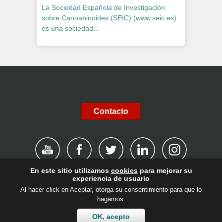
La Sociedad Española de Investigación
sobre Cannabinoides (SEIC) (www.seic.es)
es una sociedad...
Contacto
En este sitio utilizamos
cookies
para mejorar su
experiencia de usuario
|
Aviso legal
|
Política de privacidad
|
Cookies
|
Canal de
Al hacer click en Aceptar, otorga su consentimiento para que lo
hagamos.
denuncias
|
Contacto
|
Colabora
|
Client login
OK, acepto