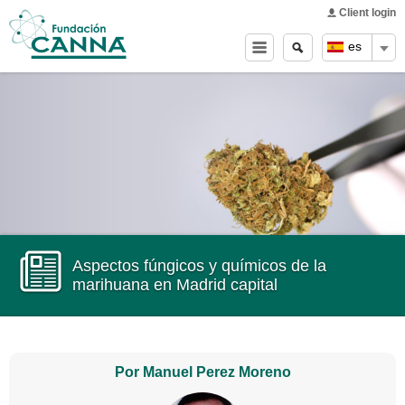
Main menu
Skip to
Client login
main
Buscar
Search
es
content
form
Aspectos fúngicos y químicos de la
marihuana en Madrid capital
Por Manuel Perez Moreno