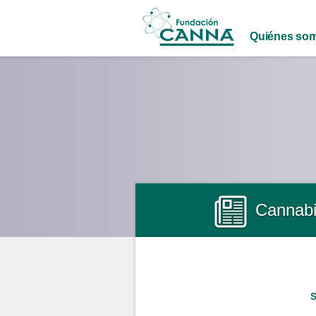
Main menu
Quiénes so
Cannabi
S