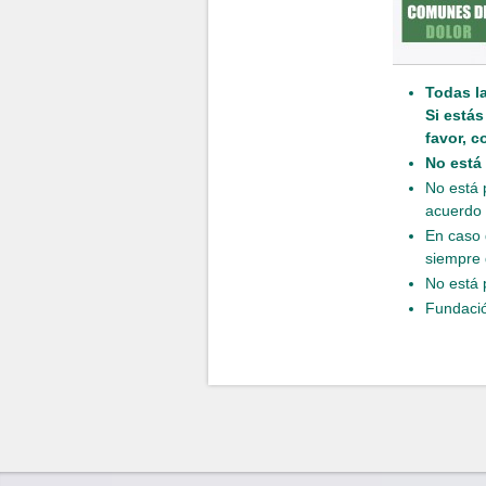
Todas l
Si está
favor, c
No está
No está 
acuerdo 
En caso 
siempre 
No está 
Fundació