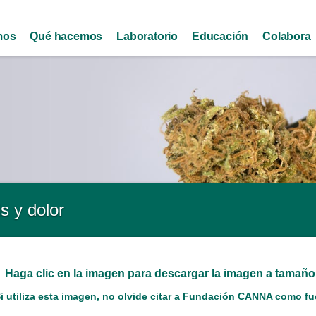
Skip to
main
mos
Qué hacemos
Laboratorio
Educación
Colabora
content
s y dolor
Haga clic en la imagen para descargar la imagen a tamañ
i utiliza esta imagen, no olvide citar a Fundación CANNA como fue