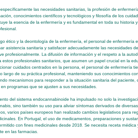
específicamente las necesidades sanitarias, la profesión de enfermer
ación, conocimientos científicos y tecnológicos y filosofía de los cuida
uye la esencia de la enfermería y es fundamental en toda su historia 
fesional.
go ético y la deontología de la enfermería, el personal de enfermería 
ar asistencia sanitaria y satisfacer adecuadamente las necesidades d
e profesionalmente. La difusión de información y el respeto a la aut
 estos profesionales sanitarios, que asumen un papel crucial en la edu
rcionar cuidados centrados en la persona, el personal de enfermería tie
lo largo de su práctica profesional, manteniendo sus conocimientos co
do mecanismos para responder a la situación sanitaria del paciente, 
s en programas que se ajusten a sus necesidades.
ento del sistema endocannabinoide ha impulsado no solo la investigació
nabis, sino también su uso para aliviar síntomas derivados de diversas 
ños, varios países europeos han realizado cambios legislativos para reg
icinales. En Portugal, el uso de medicamentos, preparaciones y susta
ermitido con fines medicinales desde 2018. Se necesita receta médica
e en las farmacias.