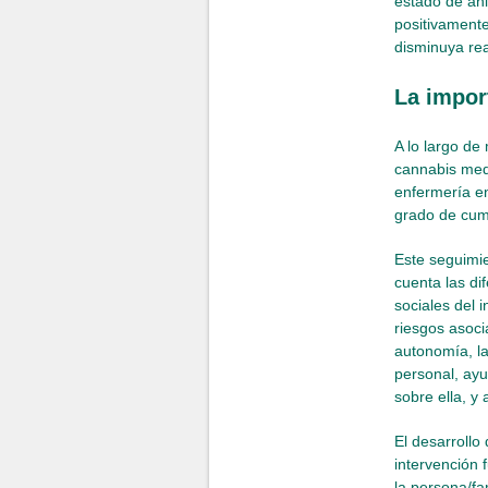
estado de áni
positivamente
disminuya re
La impor
A lo largo de
cannabis medi
enfermería en
grado de cump
Este seguimie
cuenta las di
sociales del 
riesgos asoci
autonomía, la
personal, ayu
sobre ella, y 
El desarrollo
intervención 
la persona/fa