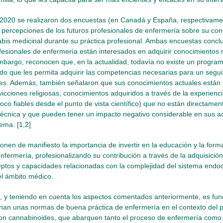
 2020 se realizaron dos encuestas (en Canadá y España, respectivame
 percepciones de los futuros profesionales de enfermería sobre su cono
bis medicinal durante su práctica profesional. Ambas encuestas concl
ofesionales de enfermería están interesados en adquirir conocimientos 
bargo, reconocen que, en la actualidad, todavía no existe un programa
ado que les permita adquirir las competencias necesarias para un seg
tes. Además, también señalaron que sus conocimientos actuales están
vicciones religiosas, conocimientos adquiridos a través de la experienc
oco fiables desde el punto de vista científico) que no están directamen
técnica y que pueden tener un impacto negativo considerable en sus ac
tema. [1,2]
onen de manifiesto la importancia de invertir en la educación y la form
nfermería, profesionalizando su contribución a través de la adquisició
ptos y capacidades relacionadas con la complejidad del sistema endoc
el ámbito médico.
, y teniendo en cuenta los aspectos comentados anteriormente, es fun
inan unas normas de buena práctica de enfermería en el contexto del 
on cannabinoides, que abarquen tanto el proceso de enfermería como l