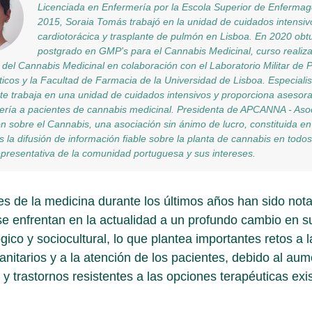
Licenciada en Enfermería por la Escola Superior de Enferm
2015, Soraia Tomás trabajó en la unidad de cuidados intensiv
cardiotorácica y trasplante de pulmón en Lisboa. En 2020 obtuv
postgrado en GMP's para el Cannabis Medicinal, curso realiza
del Cannabis Medicinal en colaboración con el Laboratorio Militar de
cos y la Facultad de Farmacia de la Universidad de Lisboa. Especialist
e trabaja en una unidad de cuidados intensivos y proporciona asesora
ería a pacientes de cannabis medicinal. Presidenta de APCANNA - Aso
n sobre el Cannabis, una asociación sin ánimo de lucro, constituida e
es la difusión de información fiable sobre la planta de cannabis en todo
presentativa de la comunidad portuguesa y sus intereses.
s de la medicina durante los últimos años han sido nota
e enfrentan en la actualidad a un profundo cambio en su
gico y sociocultural, lo que plantea importantes retos a l
anitarios y a la atención de los pacientes, debido al aum
 y trastornos resistentes a las opciones terapéuticas exi
.