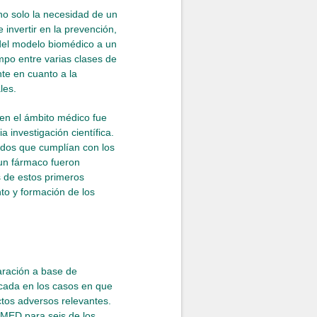
no solo la necesidad de un
invertir en la prevención,
n del modelo biomédico a un
mpo entre varias clases de
nte en cuanto a la
les.
 en el ámbito médico fue
a investigación científica.
ados que cumplían con los
 un fármaco fueron
s de estos primeros
to y formación de los
aración a base de
icada en los casos en que
tos adversos relevantes.
MED para seis de los