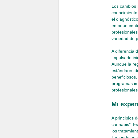
Los cambios l
conocimiento 
el diagnóstic
enfoque centr
profesionales
variedad de p
A diferencia 
impulsado ini
Aunque la re
estándares de
beneficiosos,
programas imp
profesionales
Mi exper
A principios 
cannabis". Es
los tratamien
Teniendo en 