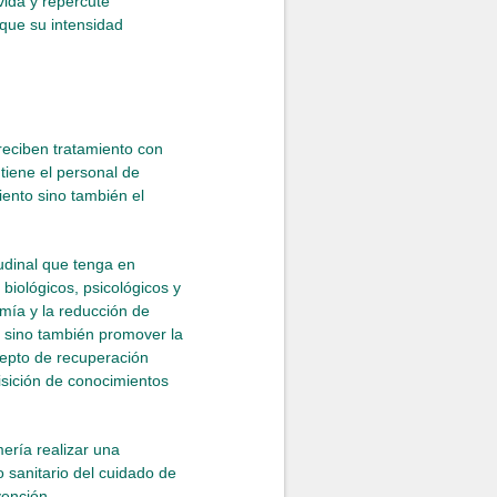
vida y repercute
 que su intensidad
reciben tratamiento con
tiene el personal de
iento sino también el
udinal que tenga en
biológicos, psicológicos y
omía y la reducción de
s, sino también promover la
ncepto de recuperación
isición de conocimientos
ería realizar una
o sanitario del cuidado de
vención.