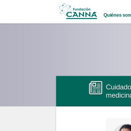
Main menu
Quiénes so
Cuidado
medicin