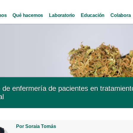
Skip to
main
mos
Qué hacemos
Laboratorio
Educación
Colabora
content
 de enfermería de pacientes en tratamient
al
Por Soraia Tomás