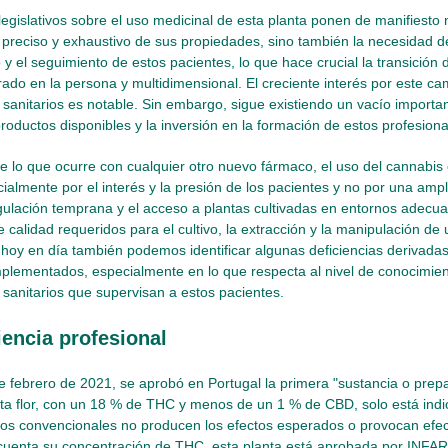
egislativos sobre el uso medicinal de esta planta ponen de manifiesto 
preciso y exhaustivo de sus propiedades, sino también la necesidad de 
o y el seguimiento de estos pacientes, lo que hace crucial la transició
ado en la persona y multidimensional. El creciente interés por este ca
 sanitarios es notable. Sin embargo, sigue existiendo un vacío importa
roductos disponibles y la inversión en la formación de estos profesiona
de lo que ocurre con cualquier otro nuevo fármaco, el uso del cannabis
cialmente por el interés y la presión de los pacientes y no por una ampli
gulación temprana y el acceso a plantas cultivadas en entornos adecu
 calidad requeridos para el cultivo, la extracción y la manipulación de
 hoy en día también podemos identificar algunas deficiencias derivada
lementados, especialmente en lo que respecta al nivel de conocimien
 sanitarios que supervisan a estos pacientes.
iencia profesional
de febrero de 2021, se aprobó en Portugal la primera "sustancia o prep
ta flor, con un 18 % de THC y menos de un 1 % de CBD, solo está ind
tos convencionales no producen los efectos esperados o provocan efec
cuenta su concentración de THC, esta planta está aprobada por INFAR