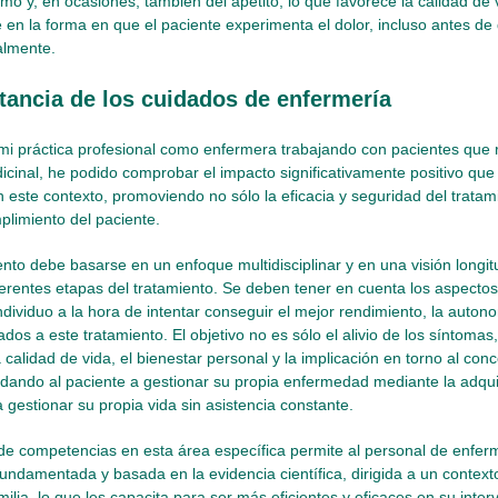
mo y, en ocasiones, también del apetito, lo que favorece la calidad de 
 en la forma en que el paciente experimenta el dolor, incluso antes de
almente.
tancia de los cuidados de enfermería
 mi práctica profesional como enfermera trabajando con pacientes que 
cinal, he podido comprobar el impacto significativamente positivo que 
 este contexto, promoviendo no sólo la eficacia y seguridad del tratam
limiento del paciente.
nto debe basarse en un enfoque multidisciplinar y en una visión longit
ferentes etapas del tratamiento. Se deben tener en cuenta los aspectos 
individuo a la hora de intentar conseguir el mejor rendimiento, la auton
ados a este tratamiento. El objetivo no es sólo el alivio de los síntoma
 calidad de vida, el bienestar personal y la implicación en torno al co
dando al paciente a gestionar su propia enfermedad mediante la adqu
a gestionar su propia vida sin asistencia constante.
 de competencias en esta área específica permite al personal de enferm
fundamentada y basada en la evidencia científica, dirigida a un context
milia, lo que les capacita para ser más eficientes y eficaces en su inter