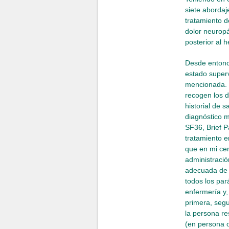
siete abordaj
tratamiento d
dolor neuropá
posterior al h
Desde entonce
estado superv
mencionada. E
recogen los d
historial de 
diagnóstico m
SF36, Brief P
tratamiento e
que en mi cen
administració
adecuada de d
todos los par
enfermería y,
primera, segu
la persona re
(en persona o