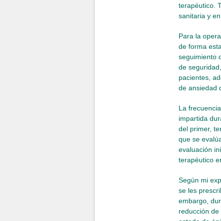
terapéutico.
sanitaria y en
Para la opera
de forma esta
seguimiento d
de seguridad,
pacientes, ad
de ansiedad d
La frecuencia
impartida dur
del primer, t
que se evalúa
evaluación in
terapéutico e
Según mi expe
se les prescr
embargo, dura
reducción de 