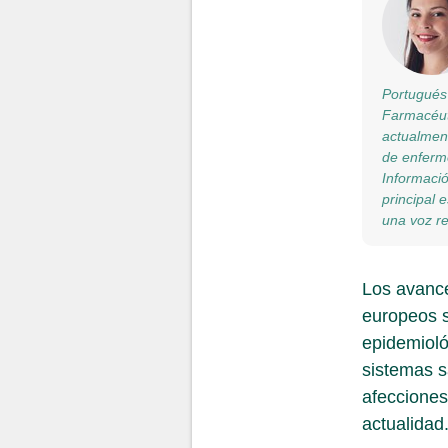
Portugués 
Farmacéuti
actualment
de enferm
Informació
principal 
una voz re
Los avance
europeos s
epidemioló
sistemas s
afecciones
actualidad