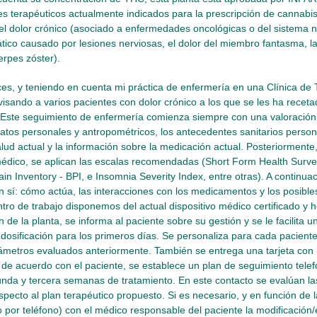
es terapéuticos actualmente indicados para la prescripción de cannabis,
el dolor crónico (asociado a enfermedades oncológicas o del sistema n
tico causado por lesiones nerviosas, el dolor del miembro fantasma, la
erpes zóster).
s, y teniendo en cuenta mi práctica de enfermería en una Clínica de T
isando a varios pacientes con dolor crónico a los que se les ha receta
ste seguimiento de enfermería comienza siempre con una valoración in
atos personales y antropométricos, los antecedentes sanitarios persona
salud actual y la información sobre la medicación actual. Posteriormente,
édico, se aplican las escalas recomendadas (Short Form Health Survey
ain Inventory - BPI, e Insomnia Severity Index, entre otras). A continuac
n sí: cómo actúa, las interacciones con los medicamentos y los posibl
tro de trabajo disponemos del actual dispositivo médico certificado y
n de la planta, se informa al paciente sobre su gestión y se le facilita
osificación para los primeros días. Se personaliza para cada pacient
ámetros evaluados anteriormente. También se entrega una tarjeta con 
 de acuerdo con el paciente, se establece un plan de seguimiento telefón
nda y tercera semanas de tratamiento. En este contacto se evalúan las
specto al plan terapéutico propuesto. Si es necesario, y en función de 
 por teléfono) con el médico responsable del paciente la modificación