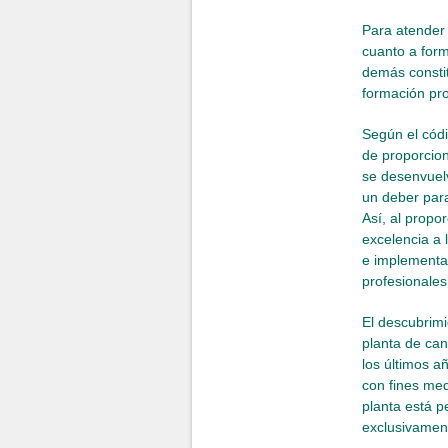
Para atender 
cuanto a form
demás constit
formación pro
Según el códi
de proporcion
se desenvuelv
un deber para
Así, al propo
excelencia a 
e implementan
profesionale
El descubrimi
planta de can
los últimos a
con fines med
planta está p
exclusivament