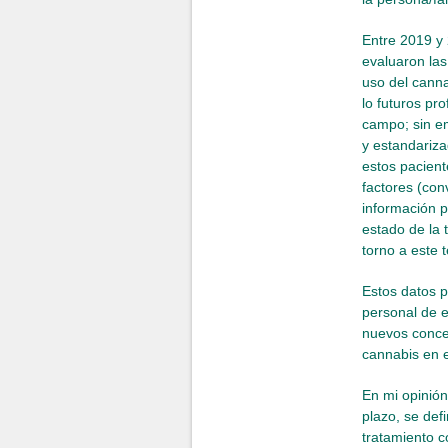
Entre 2019 y
evaluaron las
uso del canna
lo futuros pr
campo; sin em
y estandariz
estos pacien
factores (con
información p
estado de la 
torno a este 
Estos datos p
personal de e
nuevos conce
cannabis en 
En mi opinión
plazo, se def
tratamiento c