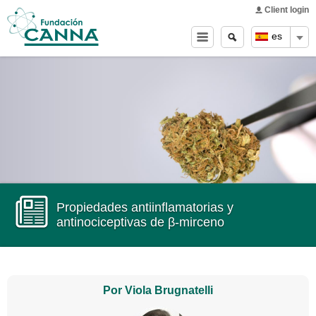
Main menu
Skip to
Client login
main
Buscar
Search
es
content
form
Propiedades antiinflamatorias y
antinociceptivas de β-mirceno
Por Viola Brugnatelli