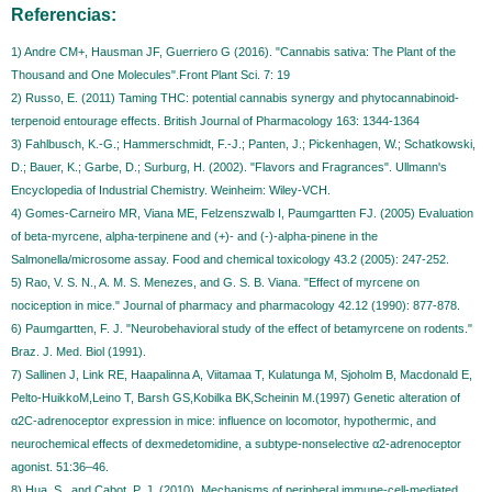
Referencias:
1) Andre CM+, Hausman JF, Guerriero G (2016). "Cannabis sativa: The Plant of the
Thousand and One Molecules".Front Plant Sci. 7: 19
2) Russo, E. (2011) Taming THC: potential cannabis synergy and phytocannabinoid-
terpenoid entourage effects. British Journal of Pharmacology 163: 1344-1364
3) Fahlbusch, K.-G.; Hammerschmidt, F.-J.; Panten, J.; Pickenhagen, W.; Schatkowski,
D.; Bauer, K.; Garbe, D.; Surburg, H. (2002). "Flavors and Fragrances". Ullmann's
Encyclopedia of Industrial Chemistry. Weinheim: Wiley-VCH.
4) Gomes-Carneiro MR, Viana ME, Felzenszwalb I, Paumgartten FJ. (2005) Evaluation
of beta-myrcene, alpha-terpinene and (+)- and (-)-alpha-pinene in the
Salmonella/microsome assay. Food and chemical toxicology 43.2 (2005): 247-252.
5) Rao, V. S. N., A. M. S. Menezes, and G. S. B. Viana. "Effect of myrcene on
nociception in mice." Journal of pharmacy and pharmacology 42.12 (1990): 877-878.
6) Paumgartten, F. J. "Neurobehavioral study of the effect of betamyrcene on rodents."
Braz. J. Med. Biol (1991).
7) Sallinen J, Link RE, Haapalinna A, Viitamaa T, Kulatunga M, Sjoholm B, Macdonald E,
Pelto-HuikkoM,Leino T, Barsh GS,Kobilka BK,Scheinin M.(1997) Genetic alteration of
α2C-adrenoceptor expression in mice: influence on locomotor, hypothermic, and
neurochemical effects of dexmedetomidine, a subtype-nonselective α2-adrenoceptor
agonist. 51:36–46.
8) Hua, S., and Cabot, P. J. (2010). Mechanisms of peripheral immune-cell-mediated