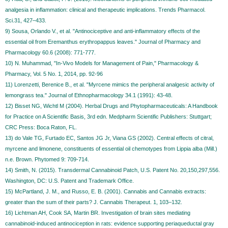
analgesia in inflammation: clinical and therapeutic implications. Trends Pharmacol.
Sci.31, 427–433.
9) Sousa, Orlando V., et al. "Antinociceptive and anti‐inflammatory effects of the
essential oil from Eremanthus erythropappus leaves." Journal of Pharmacy and
Pharmacology 60.6 (2008): 771-777.
10) N. Muhammad, "In-Vivo Models for Management of Pain," Pharmacology &
Pharmacy, Vol. 5 No. 1, 2014, pp. 92-96
11) Lorenzetti, Berenice B., et al. "Myrcene mimics the peripheral analgesic activity of
lemongrass tea." Journal of Ethnopharmacology 34.1 (1991): 43-48.
12) Bisset NG, Wichtl M (2004). Herbal Drugs and Phytopharmaceuticals: A Handbook
for Practice on A Scientific Basis, 3rd edn. Medpharm Scientific Publishers: Stuttgart;
CRC Press: Boca Raton, FL.
13) do Vale TG, Furtado EC, Santos JG Jr, Viana GS (2002). Central effects of citral,
myrcene and limonene, constituents of essential oil chemotypes from Lippia alba (Mill.)
n.e. Brown. Phytomed 9: 709-714.
14) Smith, N. (2015). Transdermal Cannabinoid Patch, U.S. Patent No. 20,150,297,556.
Washington, DC: U.S. Patent and Trademark Office.
15) McPartland, J. M., and Russo, E. B. (2001). Cannabis and Cannabis extracts:
greater than the sum of their parts? J. Cannabis Therapeut. 1, 103–132.
16) Lichtman AH, Cook SA, Martin BR. Investigation of brain sites mediating
cannabinoid-induced antinociception in rats: evidence supporting periaqueductal gray