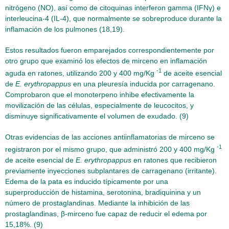
nitrógeno (NO), así como de citoquinas interferon gamma (IFNγ) e
interleucina-4 (IL-4), que normalmente se sobreproduce durante la
inflamación de los pulmones (18,19).
Estos resultados fueron emparejados correspondientemente por
otro grupo que examinó los efectos de mirceno en inflamación
-1
aguda en ratones, utilizando 200 y 400 mg/Kg
de aceite esencial
de
E. erythropappus
en una pleuresía inducida por carragenano.
Comprobaron que el monoterpeno inhibe efectivamente la
movilización de las células, especialmente de leucocitos, y
disminuye significativamente el volumen de exudado. (9)
Otras evidencias de las acciones antiinflamatorias de mirceno se
-1
registraron por el mismo grupo, que administró 200 y 400 mg/Kg
de aceite esencial de
E. erythropappus
en ratones que recibieron
previamente inyecciones subplantares de carragenano (irritante).
Edema de la pata es inducido típicamente por una
superproducción de histamina, serotonina, bradiquinina y un
número de prostaglandinas. Mediante la inhibición de las
prostaglandinas, β-mirceno fue capaz de reducir el edema por
15,18%. (9)