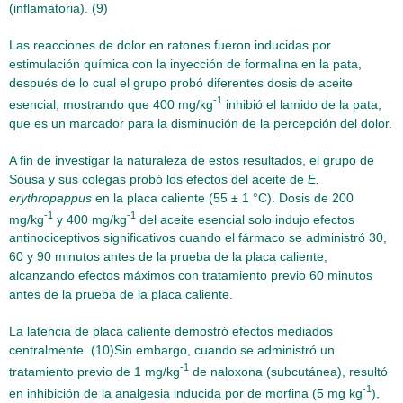
(inflamatoria). (9)
Las reacciones de dolor en ratones fueron inducidas por
estimulación química con la inyección de formalina en la pata,
después de lo cual el grupo probó diferentes dosis de aceite
-1
esencial, mostrando que 400 mg/kg
inhibió el lamido de la pata,
que es un marcador para la disminución de la percepción del dolor.
A fin de investigar la naturaleza de estos resultados, el grupo de
Sousa y sus colegas probó los efectos del aceite de
E.
erythropappus
en la placa caliente (55 ± 1 °C). Dosis de 200
-1
-1
mg/kg
y 400 mg/kg
del aceite esencial solo indujo efectos
antinociceptivos significativos cuando el fármaco se administró 30,
60 y 90 minutos antes de la prueba de la placa caliente,
alcanzando efectos máximos con tratamiento previo 60 minutos
antes de la prueba de la placa caliente.
La latencia de placa caliente demostró efectos mediados
centralmente. (10)Sin embargo, cuando se administró un
-1
tratamiento previo de 1 mg/kg
de naloxona (subcutánea), resultó
-1
en inhibición de la analgesia inducida por de morfina (5 mg kg
),