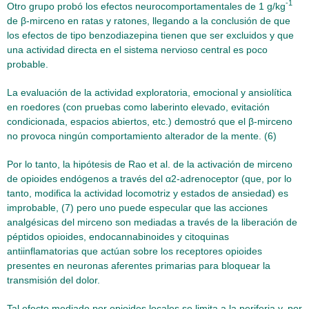
-1
Otro grupo probó los efectos neurocomportamentales de 1 g/kg
de β-mirceno en ratas y ratones, llegando a la conclusión de que
los efectos de tipo benzodiazepina tienen que ser excluidos y que
una actividad directa en el sistema nervioso central es poco
probable.
La evaluación de la actividad exploratoria, emocional y ansiolítica
en roedores (con pruebas como laberinto elevado, evitación
condicionada, espacios abiertos, etc.) demostró que el β-mirceno
no provoca ningún comportamiento alterador de la mente. (6)
Por lo tanto, la hipótesis de Rao et al. de la activación de mirceno
de opioides endógenos a través del α2-adrenoceptor (que, por lo
tanto, modifica la actividad locomotriz y estados de ansiedad) es
improbable, (7) pero uno puede especular que las acciones
analgésicas del mirceno son mediadas a través de la liberación de
péptidos opioides, endocannabinoides y citoquinas
antiinflamatorias que actúan sobre los receptores opioides
presentes en neuronas aferentes primarias para bloquear la
transmisión del dolor.
Tal efecto mediado por opioides locales se limita a la periferia y, por