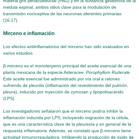
materia gris periacueductal (PAG) y en la sustancia gelatinosa de la
médula espinal, ambos sitios clave para la modulación de
transmisión nociceptiva de las neuronas aferentes primarias.
(16,17)
Mirceno e inflamación
Los efectos antiinflamatorios del mirceno han sido evaluados en
varios estudios.
β-mirceno es el monoterpeno principal del aceite esencial de una
planta mexicana de la especie Asteracee:
Porophyllum Ruderale
.
Este aceite esencial fue administrado por vía oral a ratones
sufriendo de pleuritis (inflamación del revestimiento del pulmón,
pleura), inducido por inyección de zymosan y lipopolisacárido
(LPS).
Los investigadores señalaron que el mirceno podría inhibir la
inflamación inducida por LPS, incluyendo migración de la célula,
que es una característica clave de la pleuresía y en general de la
respuesta inflamatoria. Además, se constató que β-mirceno tiene
actividad inmunorreguladora, inhibiendo la producción de óxido de