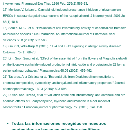
involvement. Pharmacol Exp Ther. 1996 Feb; 276(2):585-93.
17) Morisset V, Urban L. Cannabinoid-induced presynaptic inhibition of glutamatergic
EPSCs in substantia gelatinosa neurons of the rat spinal cord. J Neurophysiol. 2001 Jul;
86(1):40-8
18) Souza, M. C., et al. "Evaluation of anti-inflammatory activity of essential oils from two
Asteraceae species." Die Pharmazie-An International Journal of Pharmaceutical
Sciences 58.8 (2003): 582-586.
19) Gour N, Wills-Karp M (2015). "IL-4 and IL-13 signaling in allergic airway disease".
Cytokine. 75 (1): 68-78.
20) Lim, Soon Sung, et al. "Effect of the essential oil from the flowers of Magnolia sieboldii
on the lipopolysaccharide-induced production of nitric oxide and prostaglandin E2 by rat
peritoneal macrophages." Planta medica 68.05 (2002): 459-462.
21) Tavares, Ana Cristina, et al. "Essential oils from Distichoselinum tenuifolium:
chemical composition, cytotoxicity, antifungal and anti-inflammatory properties." Journal
of ethnopharmacology 130.3 (2010): 593-598.
22) Rufino, Ana Teresa, et al. "Evaluation of the anti-inflammatory, anti-catabolic and pro-
anabolic effects of E-caryophyllene, myrcene and limonene in a cell model of
osteoarthritis." European journal of pharmacology 750 (2015): 141-150.
Todas las informaciones recogidas en nuestros
contenidos se basan en estudios científicos.