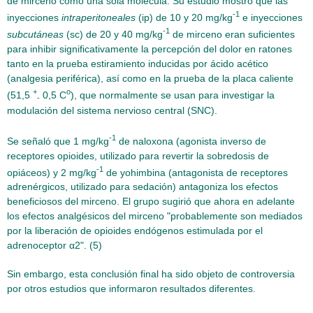
de mirceno como una sola molécula. Su estudio mostró que las
-1
inyecciones
intraperitoneales
(ip) de 10 y 20 mg/kg
e inyecciones
-1
subcutáneas
(sc) de 20 y 40 mg/kg
de mirceno eran suficientes
para inhibir significativamente la percepción del dolor en ratones
tanto en la prueba estiramiento inducidas por ácido acético
(analgesia periférica), así como en la prueba de la placa caliente
+
o
(51,5
0,5 C
), que normalmente se usan para investigar la
-
modulación del sistema nervioso central (SNC).
-1
Se señaló que 1 mg/kg
de naloxona (agonista inverso de
receptores opioides, utilizado para revertir la sobredosis de
-1
opiáceos) y 2 mg/kg
de yohimbina (antagonista de receptores
adrenérgicos, utilizado para sedación) antagoniza los efectos
beneficiosos del mirceno. El grupo sugirió que ahora en adelante
los efectos analgésicos del mirceno "probablemente son mediados
por la liberación de opioides endógenos estimulada por el
adrenoceptor α2". (5)
Sin embargo, esta conclusión final ha sido objeto de controversia
por otros estudios que informaron resultados diferentes.