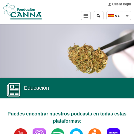
Main menu
Skip to
Client login
main
Buscar
Search
es
content
form
Educación
Puedes encontrar nuestros podcasts en todas estas
plataformas:
Youtube
Apple Podcasts
Spotify
Podomatic
Ivoox
Amazon