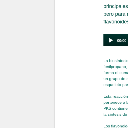
principales
pero para 
flavonoide
Audio
00:00
Player
La biosíntesi
fenilpropano, 
forma el cum
un grupo de 
esqueleto par
Esta reacció
pertenece a la
PKS contiene 
la síntesis d
Los flavonoid