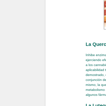
La Querc
Inhibe enzimas
ejerciendo ef
a los cannabi
aplicabilidad
demostrado, e
conjunción de
mismo, la que
metabolismo d
algunos fárm
La Luteo