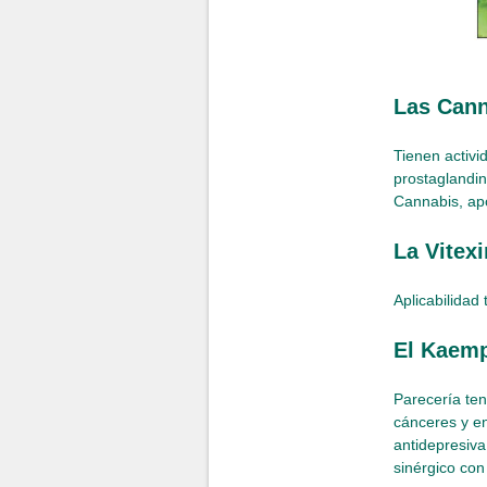
Las Cann
Tienen activid
prostaglandin
Cannabis, apo
La Vitexi
Aplicabilidad
El Kaemp
Parecería te
cánceres y e
antidepresiva
sinérgico co