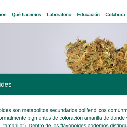
Skip to
main
mos
Qué hacemos
Laboratorio
Educación
Colabora
content
ides
oides son metabolitos secundarios polifenólicos común
ormalmente pigmentos de coloración amarilla de donde 
us, "amarillo"). Dentro de los flavonoides podemos disting