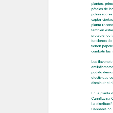
plantas, prin
pétalos de la
polinizadores
captar cierta
planta recono
también está
protegiendo la
funciones de r
tienen papele
combatir las 
Los flavonoid
antiinflamator
podido demost
efectividad c
disminuir el r
En la planta 
Cannflavina C,
La distribucio
Cannabis no s