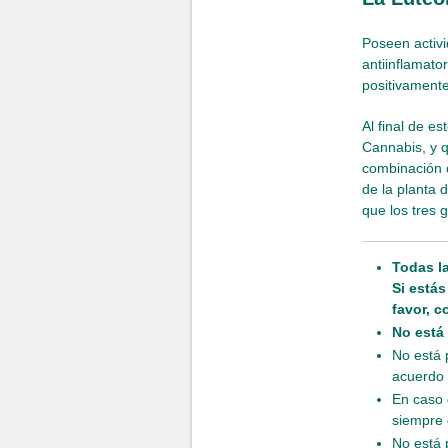
Poseen activi
antiinflamato
positivamente
Al final de e
Cannabis, y q
combinación d
de la planta 
que los tres
Todas l
Si está
favor, c
No está
No está 
acuerdo 
En caso 
siempre 
No está 