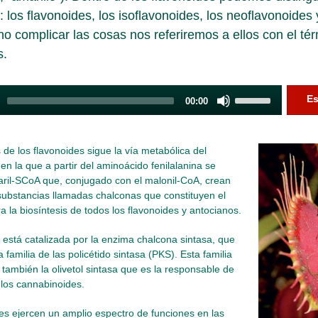
: los flavonoides, los isoflavonoides, los neoflavonoides 
no complicar las cosas nos referiremos a ellos con el té
s.
Use
Es
00:00
Up/Down
Arrow
keys
s de los flavonoides sigue la vía metabólica del
to
en la que a partir del aminoácido fenilalanina se
increase
aril-SCoA que, conjugado con el malonil-CoA, crean
or
substancias llamadas chalconas que constituyen el
decrease
a la biosíntesis de todos los flavonoides y antocianos.
volume.
n está catalizada por la enzima chalcona sintasa, que
 familia de las policétido sintasa (PKS). Esta familia
también la olivetol sintasa que es la responsable de
e los cannabinoides.
es ejercen un amplio espectro de funciones en las