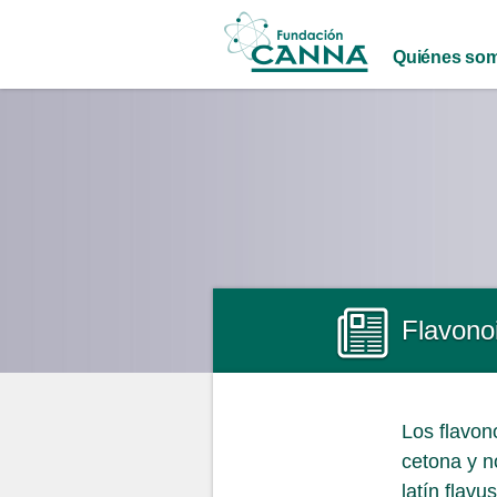
Main menu
Quiénes so
Flavono
Los flavon
cetona y n
latín flav