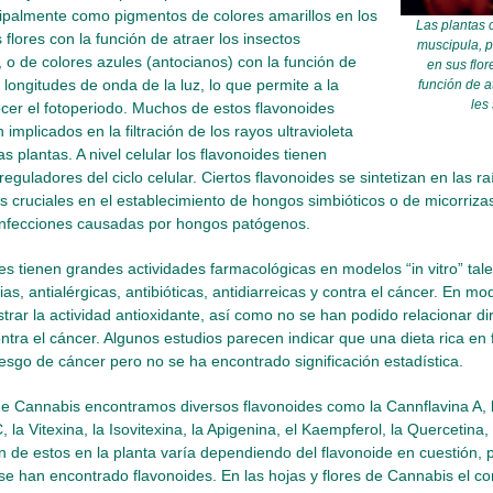
cipalmente como pigmentos de colores amarillos en los
Las plantas 
s flores con la función de atraer los insectos
muscipula, p
, o de colores azules (antocianos) con la función de
en sus flo
s longitudes de onda de la luz, lo que permite a la
función de a
les
cer el fotoperiodo. Muchos de estos flavonoides
n implicados en la filtración de los rayos ultravioleta
s plantas. A nivel celular los flavonoides tienen
eguladores del ciclo celular. Ciertos flavonoides se sintetizan en las rai
s cruciales en el establecimiento de hongos simbióticos o de micorriza
infecciones causadas por hongos patógenos.
es tienen grandes actividades farmacológicas en modelos “in vitro” tal
ias, antialérgicas, antibióticas, antidiarreicas y contra el cáncer. En m
rar la actividad antioxidante, así como no se han podido relacionar d
ontra el cáncer. Algunos estudios parecen indicar que una dieta rica e
iesgo de cáncer pero no se ha encontrado significación estadística.
de Cannabis encontramos diversos flavonoides como la Cannflavina A, l
 la Vitexina, la Isovitexina, la Apigenina, el Kaempferol, la Quercetina, 
́n de estos en la planta varía dependiendo del flavonoide en cuestión, p
e han encontrado flavonoides. En las hojas y flores de Cannabis el con