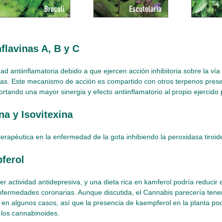
flavinas A, B y C
ad antiinflamatoria debido a que ejercen acción inhibitoria sobre la vía
as. Este mecanismo de acción es compartido con otros terpenos prese
rtando una mayor sinergia y efecto antiinflamatorio al propio ejercido
na y Isovitexina
 terapéutica en la enfermedad de la gota inhibiendo la peroxidasa tiroid
ferol
ner actividad antidepresiva, y una dieta rica en kamferol podría reducir
nfermedades coronarias. Aunque discutida, el Cannabis parecería tener 
 en algunos casos, así que la presencia de kaempferol en la planta pod
n los cannabinoides.