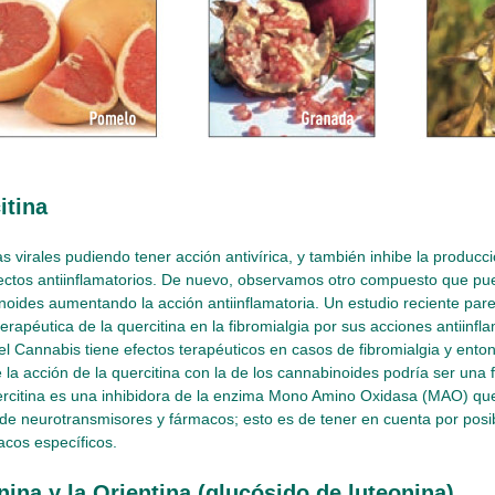
itina
 virales pudiendo tener acción antivírica, y también inhibe la producc
ectos antiinflamatorios. De nuevo, observamos otro compuesto que pue
noides aumentando la acción antiinflamatoria. Un estudio reciente parec
 terapéutica de la quercitina en la fibromialgia por sus acciones antiin
l Cannabis tiene efectos terapéuticos en casos de fibromialgia y ento
 la acción de la quercitina con la de los cannabinoides podría ser una f
rcitina es una inhibidora de la enzima Mono Amino Oxidasa (MAO) que 
e neurotransmisores y fármacos; esto es de tener en cuenta por posi
acos específicos.
nina y la Orientina (glucósido de luteonina)