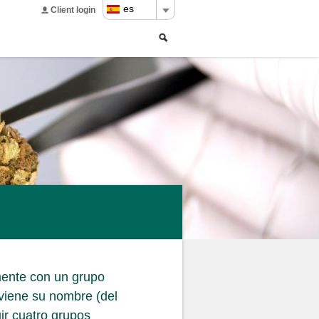
es
Client login
Buscar
Search
form
mente con un grupo
viene su nombre (del
uir cuatro grupos