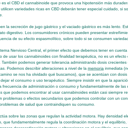
 es el CBD el cannabinoide que provoca una hipotensión más duradera
utilicen variedades ricas en CBD deberán tener especial cuidado, si s
e.
en la secreción de jugo gástrico y el vaciado gástrico es más lento. E
rato digestivo. Los consumidores crónicos pueden presentar estreñimie
encia de su efecto espasmolítico, sobre todo si se consumen varieda
istema Nervioso Central, el primer efecto que debemos tener en cuenta e
o de usar los cannabinoides con finalidad terapéutica, no es un efecto
. También podemos generar tolerancia administrando dosis crecient
as. Podemos describir alteraciones a nivel de la
memoria
inmediata (n
l camino se nos ha olvidado qué buscamos), que se acentúan con dosis
l dejar el consumo o uso terapéutico. Siempre insistir en que la aparic
a frecuencia de administración o consumo y fundamentalmente de las 
s que podemos encontrar al usar cannabinoides están casi siempre re
n problemas o efectos secundarios que podemos controlar con un con
problemas de salud que contraindiquen su consumo.
ctúa sobre las zonas que regulan la actividad motora. Hay densidad e
o, que fundamentalmente regula la coordinación motora y el equilibrio,