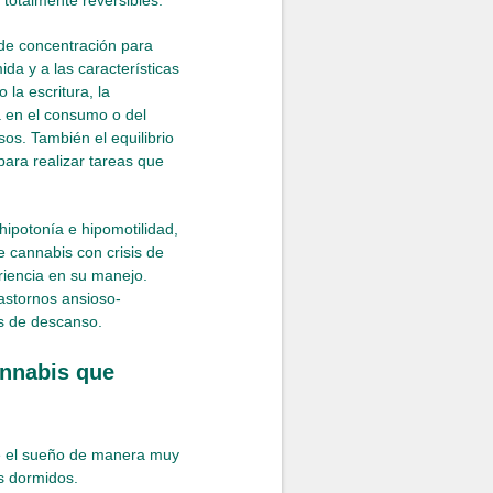
 totalmente reversibles.
de concentración para
ida y a las características
la escritura, la
a en el consumo o del
os. También el equilibrio
para realizar tareas que
hipotonía e hipomotilidad,
 cannabis con crisis de
iencia en su manejo.
astornos ansioso-
s de descanso.
annabis que
uce el sueño de manera muy
s dormidos.