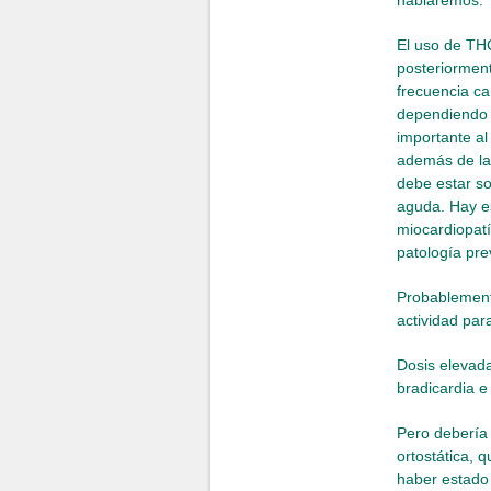
hablaremos.
El uso de THC
posteriorment
frecuencia c
dependiendo 
importante al
además de la
debe estar s
aguda. Hay e
miocardiopatí
patología pre
Probablemente
actividad par
Dosis elevada
bradicardia e
Pero debería
ortostática, 
haber estado