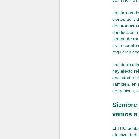
por THC nos g
Las tareas d
ciertas activ
del producto 
conducción, e
tiempo de tra
es frecuente 
requieren coo
Las dosis alt
hay efecto re
ansiedad o p
También, en 
depresivos, 
Siempre 
vamos a
El THC tambié
efectiva, to