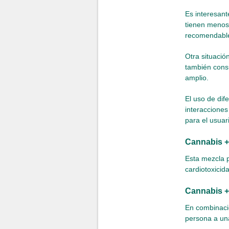
Es interesan
tienen menos 
recomendable
Otra situaci
también consu
amplio.
El uso de dif
interacciones
para el usuar
Cannabis +
Esta mezcla p
cardiotoxicid
Cannabis + 
En combinació
persona a un