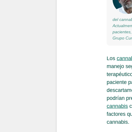
del cannab
Actualment
pacientes,
Grupo Cur
Los
canna
manejo seg
terapéutic
paciente p
descartamo
podrían pr
cannabis
c
factores q
cannabis.