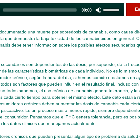
Use
Es
00:00
Up/Down
Arrow
keys
documentado una muerte por sobredosis de cannabis, como causa direc
to
 la que demuestra la baja toxicidad de los cannabinoides en general. 
increase
abis debe tener información sobre los posibles efectos secundarios 
or
decrease
volume.
 secundarios son dependientes de las dosis, por supuesto, de la frecu
 de las características biométricas de cada individuo. No es lo mismo
midor crónico, según la hora del dia, si hemos comido o estamos en a
odos son factores que pueden influir en el resultado final, incluso co
o todos sabemos, el uso crónico de cannabis genera tolerancia, y las
 cada cierto tiempo para obtener el mismo efecto. Este dato estaría 
nsumidores crónicos deben aumentar las dosis de cannabis cada ciert
 psicoactivo. Es un proceso más o menos rápido, siempre dependiente 
 del consumidor. Pensamos que el
THC
genera tolerancia, pero es posib
n los datos clínicos que manejamos actualmente.
ores crónicos que pueden presentar algún tipo de problema de salud 