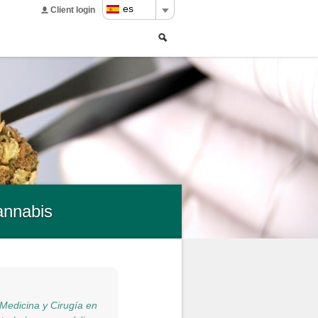
es
Client login
Buscar
Search
form
annabis
 Medicina y Cirugía en