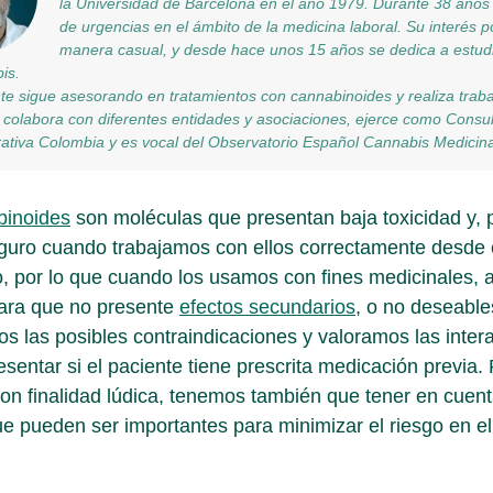
la Universidad de Barcelona en el año 1979. Durante 38 año
de urgencias en el ámbito de la medicina laboral. Su interés p
manera casual, y desde hace unos 15 años se dedica a estudi
is.
e sigue asesorando en tratamientos con cannabinoides y realiza trabaj
 colabora con diferentes entidades y asociaciones, ejerce como Consul
ativa Colombia y es vocal del Observatorio Español Cannabis Medicina
binoides
son moléculas que presentan baja toxicidad y, p
uro cuando trabajamos con ellos correctamente desde e
o, por lo que cuando los usamos con fines medicinales,
ara que no presente
efectos secundarios
, o no deseabl
s las posibles contraindicaciones y valoramos las inter
esentar si el paciente tiene prescrita medicación previ
on finalidad lúdica, tenemos también que tener en cuent
ue pueden ser importantes para minimizar el riesgo en 