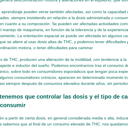
enera descoordinación motora y alteraciones en el equilibrio, que son
e aprendizaje pueden verse también afectadas, así como la capacidad 
idades, siempre insistiendo en relación a la dosis administrada o consum
en cuanto a su composición. Se pueden ver afectadas actividades como 
l manejo de maquinaria, en función de la tolerancia y de la experienci
tamiento. La orientación espacial se puede ver afectada en algunos cas
que se altere al usar dosis altas de THC, y podemos tener dificultades 
rdinación motora, o tener dificultades para caminar.
as de THC, producen una alteración de la motilidad, con tendencia a la 
lajante e inductor del sueño. Podemos encontrarnos tras el consumo de
ánico, sobre todo en consumidores esporádicos que tengan poca exper
algunos consumidores crónicos, aparecen en determinado momento tr
casi siempre después de consumos elevados durante años, sin periodo
tenemos que controlar las dosis y el tipo de c
 consumir
n a partir de cierta dosis, en general considerada media o alta, ind
dos sabemos que al final de un consumo elevado de THC, nos quedamo