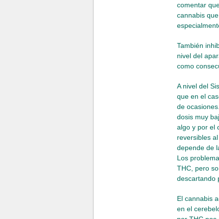
comentar que
cannabis que 
especialment
También inhib
nivel del apa
como consecu
A nivel del S
que en el cas
de ocasiones
dosis muy baj
algo y por e
reversibles a
depende de l
Los problema
THC, pero so
descartando 
El cannabis a
en el cerebel