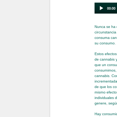
Audio
00:00
Player
Nunca se ha 
circunstancia
consuma cann
su consumo.
Estos efectos
de cannabis y
que un consu
consumimos, t
cannabis. Com
incrementadas
de que los co
mismo efecto
individuales
genere, segú
Hay consumid