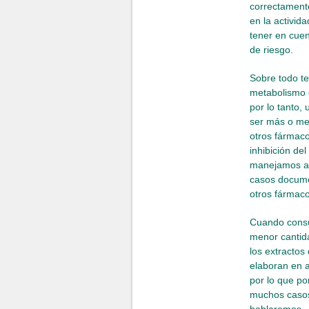
correctamente
en la activi
tener en cuen
de riesgo.
Sobre todo t
metabolismo 
por lo tanto,
ser más o men
otros fármac
inhibición de
manejamos a
casos documen
otros fármaco
Cuando consu
menor cantid
los extractos
elaboran en 
por lo que po
muchos caso