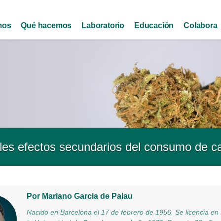
Skip to
main
mos
Qué hacemos
Laboratorio
Educación
Colabora
content
ales efectos secundarios del consumo de c
Por Mariano Garcia de Palau
Nacido en Barcelona el 17 de febrero de 1956. Se licencia en