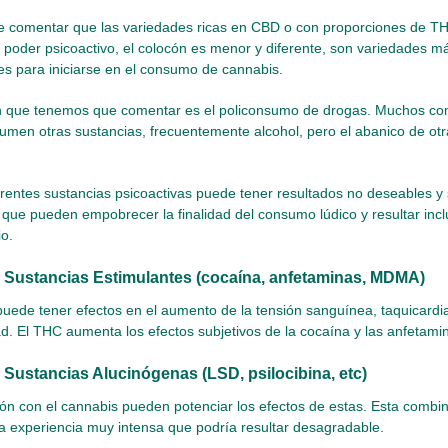
te comentar que las variedades ricas en CBD o con proporciones de T
poder psicoactivo, el colocón es menor y diferente, son variedades m
s para iniciarse en el consumo de cannabis.
ón que tenemos que comentar es el policonsumo de drogas. Muchos c
men otras sustancias, frecuentemente alcohol, pero el abanico de ot
erentes sustancias psicoactivas puede tener resultados no deseables y
 que pueden empobrecer la finalidad del consumo lúdico y resultar in
io.
 Sustancias Estimulantes (cocaína, anfetaminas, MDMA)
uede tener efectos en el aumento de la tensión sanguínea, taquicardia
ad. El THC aumenta los efectos subjetivos de la cocaína y las anfetami
Sustancias Alucinógenas (LSD, psilocibina, etc)
n con el cannabis pueden potenciar los efectos de estas. Esta combina
a experiencia muy intensa que podría resultar desagradable.