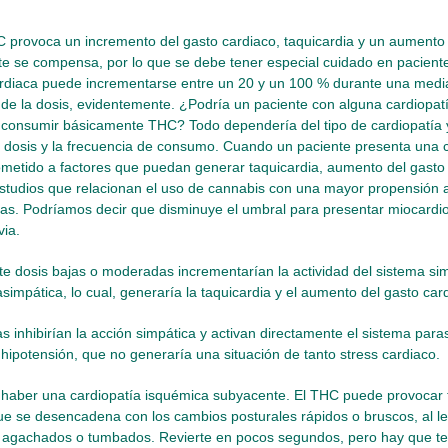
 provoca un incremento del gasto cardiaco, taquicardia y un aumento d
e se compensa, por lo que se debe tener especial cuidado en paciente
ardiaca puede incrementarse entre un 20 y un 100 % durante una medi
de la dosis, evidentemente. ¿Podría un paciente con alguna cardiopat
 consumir básicamente THC? Todo dependería del tipo de cardiopatía y
 dosis y la frecuencia de consumo. Cuando un paciente presenta una c
ometido a factores que puedan generar taquicardia, aumento del gasto
studios que relacionan el uso de cannabis con una mayor propensión 
as. Podríamos decir que disminuye el umbral para presentar miocardio
via.
 dosis bajas o moderadas incrementarían la actividad del sistema sim
asimpática, lo cual, generaría la taquicardia y el aumento del gasto car
s inhibirían la acción simpática y activan directamente el sistema par
 hipotensión, que no generaría una situación de tanto stress cardiaco.
 haber una cardiopatía isquémica subyacente. El THC puede provocar 
que se desencadena con los cambios posturales rápidos o bruscos, al 
 agachados o tumbados. Revierte en pocos segundos, pero hay que te