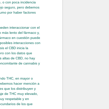
, o con poca incidencia
nejo seguro, pero debemos
sumo por haber factores
eden interaccionar con el
 más lento del fármaco y,
 fármaco en cuestión puede
posibles interacciones con
s el CBD inicia la
ero con los datos que
s altas de CBD, no hay
concomitante de cannabis y
endo THC, en mayor o
 Debemos hacer mención a
s que los distribuyen y
taje de THC muy elevado,
muy respetable y en
ecundarios de los que