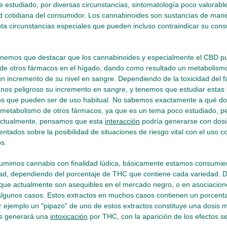
 estudiado, por diversas circunstancias, sintomatología poco valorable
dad cotidiana del consumidor. Los cannabinoides son sustancias de ma
ta circunstancias especiales que pueden incluso contraindicar su con
enemos que destacar que los cannabinoides y especialmente el CBD pu
de otros fármacos en el hígado, dando como resultado un metabolismo
 un incremento de su nivel en sangre. Dependiendo de la toxicidad del
os peligroso su incremento en sangre, y tenemos que estudiar estas 
os que pueden ser de uso habitual. No sabemos exactamente a qué dosi
l metabolismo de otros fármacos, ya que es un tema poco estudiado, p
ctualmente, pensamos que esta
interacción
podría generarse con dosi
tados sobre la posibilidad de situaciones de riesgo vital con el uso 
s.
mimos cannabis con finalidad lúdica, básicamente estamos consumi
ad, dependiendo del porcentaje de THC que contiene cada variedad.
 que actualmente son asequibles en el mercado negro, o en asociacione
algunos casos. Estos extractos en muchos casos contienen un porcen
r ejemplo un "pipazo" de uno de estos extractos constituye una dosis 
s generará una
intoxicación
por THC, con la aparición de los efectos s