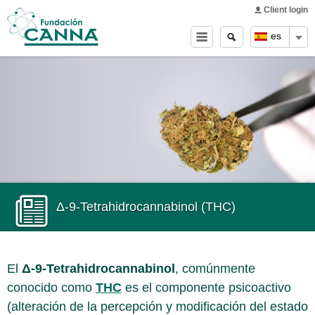
Main menu
Skip to
Client login
main
Buscar
Search
es
content
form
Δ-9-Tetrahidrocannabinol (THC)
El
Δ-9-Tetrahidrocannabinol
, comúnmente
conocido como
THC
es el componente psicoactivo
(alteración de la percepción y modificación del estado