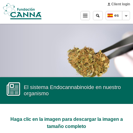
Main menu
Skip to
Client login
main
Buscar
Search
es
content
form
El sistema Endocannabinoide en nuestro
organismo
Haga clic en la imagen para descargar la imagen a
tamaño completo