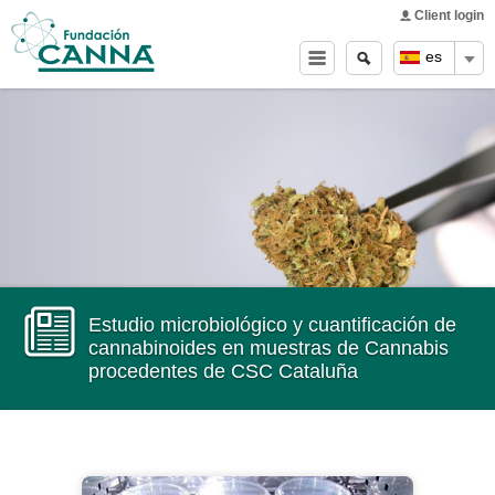
Main menu
Skip to
Client login
main
Buscar
Search
es
content
form
Estudio microbiológico y cuantificación de
cannabinoides en muestras de Cannabis
procedentes de CSC Cataluña