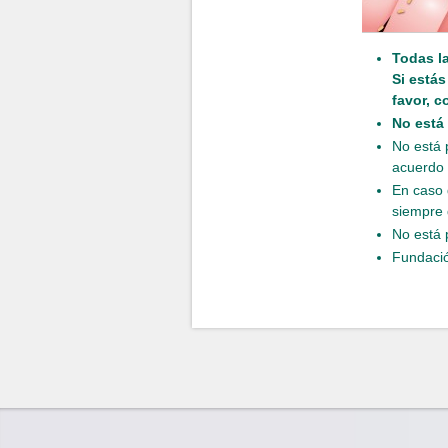
Todas l
Si está
favor, c
No está
No está 
acuerdo 
En caso 
siempre 
No está 
Fundació