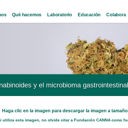
Skip to
main
mos
Qué hacemos
Laboratorio
Educación
Colabora
content
abinoides y el microbioma gastrointestina
Haga clic en la imagen para descargar la imagen a tamañ
i utiliza esta imagen, no olvide citar a Fundación CANNA como fue