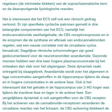
regelaars (de intrinsieke klokken) van de suprachiasmatische kern
en de daaropvolgende fysiologische reacties.
Het is interessant dat het ECS zelf ook een ritmisch gedrag
vertoont. Er zijn specifieke cyclische patronen gemeld in drie
belangrijke componenten van het ECS, namelijk het
endocannabinoïde weefselgehalte, de CB1-receptorexpressie en in
de enzymen die de synthese en afbraak van endocannabinoïden
regelen, wat een nauwe correlatie met de circadiane cyclus
benadrukt. Dagelijkse ritmische schommelingen zijn goed
gedocumenteerd voor de neurotransmitter anandamide. Gezonde
mensen hebben een drie keer hogere plasmaconcentratie bij het
ontwaken dan vlak voor het slapengaan. Deze dynamiek raakt
ontregeld bij slaapgebrek. Anandamide wordt over het algemeen in
lage concentraties aangetroffen in de hippocampus tijdens de slaap
en in hogere concentraties in de actieve fase. Ook is het
interessant dat het gehalte in de hippocampus van 2-AG hoger was
tijdens de inactieve fase en lager in de actieve fase. Een
vergelijkbare dynamiek is ook aangetroffen voor de CB1-receptor.
Bij het activeren van de cannabinoïde-receptoren veranderen de
circadiane reacties van het lichaam; de CB1-activering blokkeert de