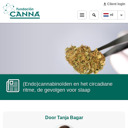
Main menu
Skip to
Client login
main
Zoeken
Search
nl
content
form
(Endo)cannabinoïden en het circadiane
ritme, de gevolgen voor slaap
Door Tanja Bagar