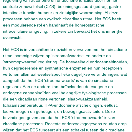
regulering van autonome en endocriene functies door het het
centrale zenuwstelsel (CZS), beloningsgestuurd gedrag, gastro-
intestinale functie, humeur en zintuiglijke waarneming. Al deze
processen hebben een cyclisch circadiaan ritme. Het ECS heeft
een modulerende rol en handhaaft de homeostatische
intracellulaire omgeving; in zekere zin bewaakt het ons innerlijke
evenwicht.
Het ECS is in verschillende opzichten verweven met het circadiane
ritme, sommige wijzen op 'stroomafwaartse' en andere op
'stroomopwaartse' regulering. De hoeveelheid endocannabinoïden,
hun degraderende en synthetische enzymen en hun receptoren
vertonen allemaal weefselspecifieke dagelijkse veranderingen, wat
aangeeft dat het ECS 'stroomafwaarts' is van de circadiane
regelaars. Aan de andere kant beïnvloeden de exogene en
endogene cannabinoïden veel belangrijke fysiologische processen
die een circadiaan ritme vertonen: slaap-waakzaamheid,
lichaamstemperatuur, HPA-endocriene afscheidingen, eetlust,
leervermogen en geheugen, en bewegingsactiviteiten. Deze
bevindingen geven aan dat het ECS 'stroomopwaarts' is van
circadiane processen. Recente onderzoeksgegevens zouden erop
wijzen dat het ECS fungeert als een schakel tussen de circadiane