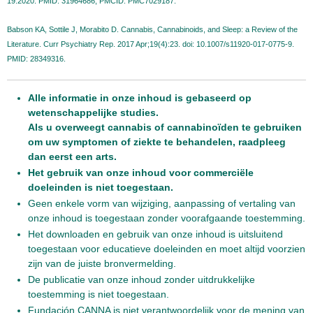
19.2020. PMID: 31964686; PMCID: PMC7029187.
Babson KA, Sottile J, Morabito D. Cannabis, Cannabinoids, and Sleep: a Review of the
Literature. Curr Psychiatry Rep. 2017 Apr;19(4):23. doi: 10.1007/s11920-017-0775-9.
PMID: 28349316.
Alle informatie in onze inhoud is gebaseerd op
wetenschappelijke studies.
Als u overweegt cannabis of cannabinoïden te gebruiken
om uw symptomen of ziekte te behandelen, raadpleeg
dan eerst een arts.
Het gebruik van onze inhoud voor commerciële
doeleinden is niet toegestaan.
Geen enkele vorm van wijziging, aanpassing of vertaling van
onze inhoud is toegestaan zonder voorafgaande toestemming.
Het downloaden en gebruik van onze inhoud is uitsluitend
toegestaan voor educatieve doeleinden en moet altijd voorzien
zijn van de juiste bronvermelding.
De publicatie van onze inhoud zonder uitdrukkelijke
toestemming is niet toegestaan.
Fundación CANNA is niet verantwoordelijk voor de mening van