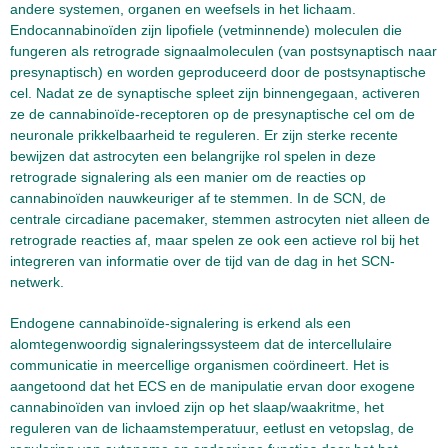
andere systemen, organen en weefsels in het lichaam.
Endocannabinoïden zijn lipofiele (vetminnende) moleculen die
fungeren als retrograde signaalmoleculen (van postsynaptisch naar
presynaptisch) en worden geproduceerd door de postsynaptische
cel. Nadat ze de synaptische spleet zijn binnengegaan, activeren
ze de cannabinoïde-receptoren op de presynaptische cel om de
neuronale prikkelbaarheid te reguleren. Er zijn sterke recente
bewijzen dat astrocyten een belangrijke rol spelen in deze
retrograde signalering als een manier om de reacties op
cannabinoïden nauwkeuriger af te stemmen. In de SCN, de
centrale circadiane pacemaker, stemmen astrocyten niet alleen de
retrograde reacties af, maar spelen ze ook een actieve rol bij het
integreren van informatie over de tijd van de dag in het SCN-
netwerk.
Endogene cannabinoïde-signalering is erkend als een
alomtegenwoordig signaleringssysteem dat de intercellulaire
communicatie in meercellige organismen coördineert. Het is
aangetoond dat het ECS en de manipulatie ervan door exogene
cannabinoïden van invloed zijn op het slaap/waakritme, het
reguleren van de lichaamstemperatuur, eetlust en vetopslag, de