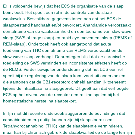
Er is voldoende bewijs dat het ECS de organisatie van de slaap
beïnvloedt. Het speelt een rol in de controle van de slaap-
waakcyclus. Beschikbare gegevens tonen aan dat het ECS de
slaaptoestand handhaaft en/of bevordert. Anandamide veroorzaakt
een afname van de waakzaamheid en een toename van slow wave
sleep (SWS of trage slaap) en rapid eye movement sleep (REMS of
REM-slaap). Onderzoek heeft ook aangetoond dat acute
toediening van THC een afname van REMS veroorzaakt en de
slow-wave-slaap verhoogt. Daarentegen blijkt dat de chronische
toediening de SWS vermindert en inconsistente effecten heeft op
de REMS. Verder bewijs ter ondersteuning dat het ECS een rol
speelt bij de regulering van de slaap komt voort uit onderzoeken
die aantonen dat de CB1-receptordichtheid aanzienlijk toeneemt
tijdens de inhaalfase na slaapgebrek. Dit geeft aan dat verhoogde
ECS op het niveau van de receptor een rol kan spelen bij het
homeostatische herstel na slaaptekort.
In lijn met dit recente onderzoek suggereren de bevindingen dat
cannabinoïden erg nuttig kunnen zijn bij slaapstoornissen.
Tetrahydrocannabinol (THC) kan de slaaplatentie verminderen,
maar kan bij chronisch gebruik de slaapkwaliteit op de lange termijn