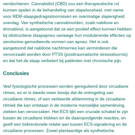
verslechteren. Cannabidiol (CBD) zou een therapeutische rol
kunnen spelen in de behandeling van slapeloosheid, met name
voor REM-slaapgedragsstoornissen en overmatige slaperigheid
overdag. Van synthetische cannabinoïden, zoals nabilone en
dronabinol, is aangetoond dat ze een positief effect kunnen hebben
bij obstructieve slaapapneu vanwege hun modulerende effecten op
serotonine-gemedieerde vormen van apneu. Het is ook
aangetoond dat nabilone nachtmerries kan verminderen die
veroorzaakt worden door PTSS (posttraumatische stressstoornis)
en dat het de slaap verbetert bij patiënten met chronische pijn.
Conclusies
Veel fysiologische processen worden gereguleerd door circadiane
ritmes, en er is steeds meer bewijs dat de ontregeling van
circadiane ritmes, of een verkeerde afstemming in de circadiane
ritmiek die kan ontstaan in de moderne menselijke samenleving,
ziekten kan veroorzaken. Het ECS lijkt een cruciale schakel te zijn
tussen de circadiane klokken en de daaropvolgende reacties, en
geeft een bidirectionele relatie aan tussen ECS-signalering en de
circadiane processen. Zowel plantaardige als synthetische