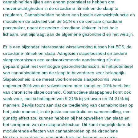
cannabinoïden lijken een enorm potentieel te hebben om
onevenwichtigheden in de circadiane ritmiek en de slaap te
reguleren. Cannabinoïden hebben een basale evenwichtsfunctie en
moduleren de activiteit van de SCN en de centrale circadiane
pacemaker, naast de andere circadiane klokken in het hele
lichaam, wat bijdraagt aan de algemene gezondheid en het welzijn.
Er is een bijzonder interessante wisselwerking tussen het ECS, de
circadiane ritmiek en slaap. Aangezien slapeloosheid en andere
slaapstoornissen een veelvoorkomende aandoening zijn die
gepaard gaat met verhoogde gezondheidsrisico's, is het potentieel
van cannabinoïden om de slaap te bevorderen zeer belangrijk.
Slapeloosheid is de meest voorkomende slaapstoornis, waar
ongeveer 30% van de volwassenen mee kampt en 10% heeft last
van chronische slapeloosheid. Obstructieve slaapapneu komt ook
vaak voor, met schattingen van 9-21% bij vrouwen en 24-31% bij
mannen. Bewijs toont aan dat de toediening van cannabinoïden op
het juiste moment, in de juiste concentratie en samenstelling, een
gunstig effect zou kunnen hebben bij het opwekken van slaap en
het corrigeren van de slaaparchitectuur. Dit komt mogelijk door de
modulerende effecten van cannabinoïden op de circadiane
klokken, waardoor ze een grote bijdrage leveren aan onze