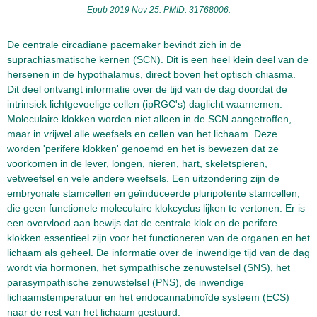
Epub 2019 Nov 25. PMID: 31768006.
De centrale circadiane pacemaker bevindt zich in de
suprachiasmatische kernen (SCN). Dit is een heel klein deel van de
hersenen in de hypothalamus, direct boven het optisch chiasma.
Dit deel ontvangt informatie over de tijd van de dag doordat de
intrinsiek lichtgevoelige cellen (ipRGC's) daglicht waarnemen.
Moleculaire klokken worden niet alleen in de SCN aangetroffen,
maar in vrijwel alle weefsels en cellen van het lichaam. Deze
worden 'perifere klokken' genoemd en het is bewezen dat ze
voorkomen in de lever, longen, nieren, hart, skeletspieren,
vetweefsel en vele andere weefsels. Een uitzondering zijn de
embryonale stamcellen en geïnduceerde pluripotente stamcellen,
die geen functionele moleculaire klokcyclus lijken te vertonen. Er is
een overvloed aan bewijs dat de centrale klok en de perifere
klokken essentieel zijn voor het functioneren van de organen en het
lichaam als geheel. De informatie over de inwendige tijd van de dag
wordt via hormonen, het sympathische zenuwstelsel (SNS), het
parasympathische zenuwstelsel (PNS), de inwendige
lichaamstemperatuur en het endocannabinoïde systeem (ECS)
naar de rest van het lichaam gestuurd.