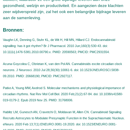
gezondheid, welzijn en productiviteit. En aangezien deze klachten
zeer wijdverspreid zijn, zal het ook een belangrijke bijdrage leveren
aan de samenleving.
Bronnen:
Vaughn LK, Denning G, Stuhr KL, de Wit H, Hill MN, Hillard CJ. Endocannabinoid
signalling: has it got rhythm? Br J Pharmacol. 2010 Jun;160(3):530-43. doi:
10.1111/j.1476-5381.2010.00790.x. PMID: 20590563; PMCID: PMC2931554.
Acuna-Goycolea C, Obrietan K, van den Pol AN. Cannabinoids excite circadian clock
neurons. J Neurosci. 2010 Jul 28;30(30):10061-6. doi: 10.1523/JNEUROSCI.5838-
09.2010. PMID: 20668190; PMCID: PMC2927117.
Patke A, Young MW, Axelrod S. Molecular mechanisms and physiological importance of
circadian rhythms. Nat Rev Mol Cell Biol. 2020 Feb;21(2):67-84. doi: 10.1038/s41580-
019-0179-2. Epub 2019 Nov 25. PMID: 31768006.
Hablitz LM, Gunesch AN, Cravetchi O, Moldavan M, Allen CN. Cannabinoid Signaling
Recruits Astrocytes to Modulate Presynaptic Function in the Suprachiasmatic Nucleus.
eNeuro. 2020 Feb 13;7(1):ENEURO.0081-19.2020. doi: 10.1523/ENEURO.0081-