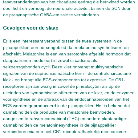
faseveranderingen van het circadiane gedrag die beïnvloed worden
door licht en verhoogt de neuronale activiteit binnen de SCN door
de presynaptische GABA-emissie te verminderen.
Gevolgen voor de slaap
Er is een interessant verband tussen de twee systemen in de
pijnappelklier, een hersengebied dat melatonine synthetiseert en
afscheidt. Melatonine is een van serotonine afgeleid hormoon dat
slaappatronen moduleert in zowel circadiane als
seizoensgebonden cycli. Deze klier ontvangt multisynaptische
signalen van de suprachiasmatische kern - de centrale circadiane
klok - en brengt alle ECS-componenten tot expressie. De CB1-
receptoren zijn aanwezig in zowel de pinealocyten als op de
uiteinden van sympathische afferenten van de klier, en de enzymen
voor synthese en de afbraak van de endocannabinoïden van het
ECS worden geproduceerd in de pijnappelklier. Het is bekend dat
cannabinoïden de productie van melatonine beïnvloeden,
aangezien tetrahydrocannabinol (THC) en andere plantaardige
cannabinoïden de melatoninesynthese in de pijnappelklier
verminderen via een niet-CB1-receptorafhankelijk mechanisme.