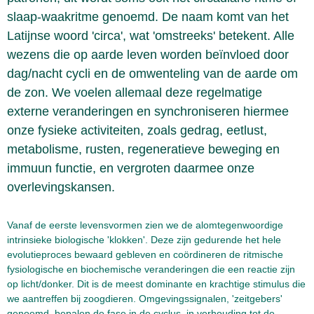
slaap-waakritme genoemd. De naam komt van het
Latijnse woord 'circa', wat 'omstreeks' betekent. Alle
wezens die op aarde leven worden beïnvloed door
dag/nacht cycli en de omwenteling van de aarde om
de zon. We voelen allemaal deze regelmatige
externe veranderingen en synchroniseren hiermee
onze fysieke activiteiten, zoals gedrag, eetlust,
metabolisme, rusten, regeneratieve beweging en
immuun functie, en vergroten daarmee onze
overlevingskansen.
Vanaf de eerste levensvormen zien we de alomtegenwoordige
intrinsieke biologische 'klokken'. Deze zijn gedurende het hele
evolutieproces bewaard gebleven en coördineren de ritmische
fysiologische en biochemische veranderingen die een reactie zijn
op licht/donker. Dit is de meest dominante en krachtige stimulus die
we aantreffen bij zoogdieren. Omgevingssignalen, 'zeitgebers'
genoemd, bepalen de fase in de cyclus, in verhouding tot de