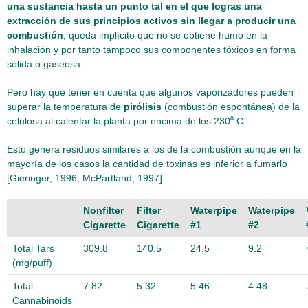
una sustancia hasta un punto tal en el que logras una
extracción de sus principios activos sin llegar a producir una
combustión
, queda implícito que no se obtiene humo en la
inhalación y por tanto tampoco sus componentes tóxicos en forma
sólida o gaseosa.
Pero hay que tener en cuenta que algunos vaporizadores pueden
superar la temperatura de
pirólisis
(combustión espontánea) de la
celulosa al calentar la planta por encima de los 230⁰ C.
Esto genera residuos similares a los de la combustión aunque en la
mayoría de los casos la cantidad de toxinas es inferior a fumarlo
[Gieringer, 1996; McPartland, 1997].
Nonfilter
Filter
Waterpipe
Waterpipe
Cigarette
Cigarette
#1
#2
Total Tars
309.8
140.5
24.5
9.2
(mg/puff)
Total
7.82
5.32
5.46
4.48
Cannabinoids