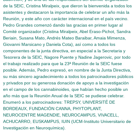
de la SEIC, Cristina Miralpeix, que dieron la bienvenida a todos los
asistentes y destacaron la importancia de celebrar un año más la
Reunión, y este año con carácter internacional en el país vecino.
Pedro Grandes comenzó dando las gracias en primer lugar al
Comité organizador (Cristina Miralpeix, Abel Eraso-Pichot, Sandra
Beriain, Susana Mato, Andrés Mateo Baraibar, Amaia Mimenza,
Giovanni Marsicano y Daniela Cota), así como a todos los
componentes de la junta directiva, en especial a la Secretaria y
Tesorera de la SEIC, Nagore Puente y Nadine Jagerovic, por todo
el trabajo realizado para que la 23ª Reunión de la SEIC fuese
posible. Además, Pedro expresó, en nombre de la Junta Directiva,
su más sincero agradecimiento a todos los patrocinadores públicos
y privados por su generosa donación de apoyo a la investigación
en el campo de los cannabinoides, que habían hecho posible un
año más que la Reunión Anual de la SEIC se pudiese celebrar.
Enumeró a los patrocinadores: TREPSY, UNIVERSITÉ DE
BORDEAUX, FUNDACIÓN CANNA, PHYTOPLANT,
NEUROCENTRE MAGENDIE, NEUROCAMPUS, VIVACELL,
ACHUCARRO, EUSKAMPUS, IUIN (UCM-Instituto Universitario de
Investigación en Neuroquímica).