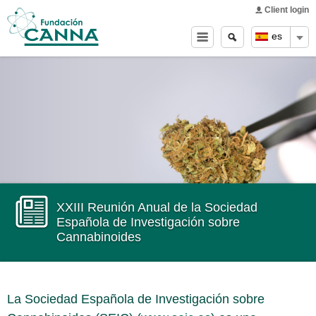
Main menu
Skip to
Client login
main
Buscar
Search
es
content
form
XXIII Reunión Anual de la Sociedad
Española de Investigación sobre
Cannabinoides
La Sociedad Española de Investigación sobre