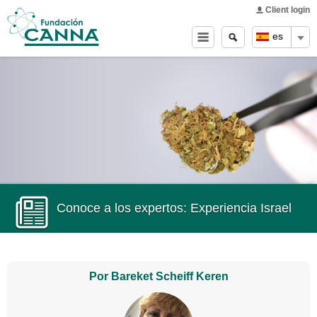
Main menu
Skip to
Client login
main
Buscar
Search
es
content
form
Conoce a los expertos: Experiencia Israel
Por Bareket Scheiff Keren