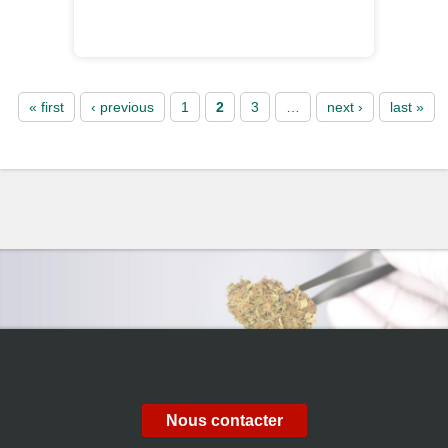
Pages
« first
‹ previous
1
2
3
…
next ›
last »
Nous contacter