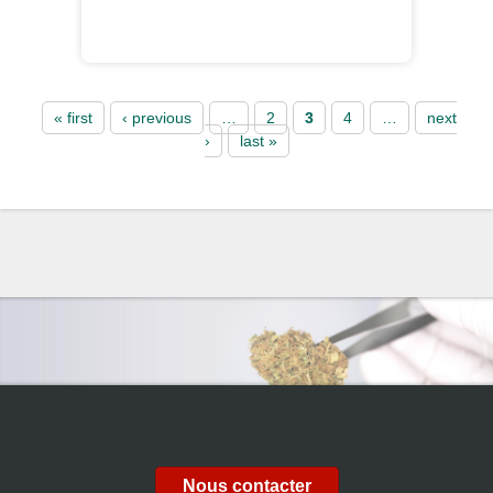
Pages
« first
‹ previous
…
2
3
4
…
next
›
last »
Nous contacter