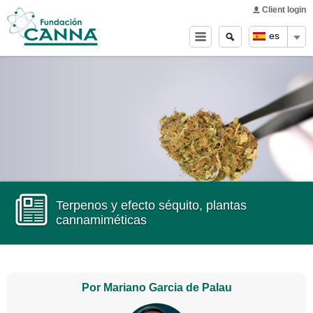
Main menu
Skip to
Client login
main
Buscar
Search
es
content
form
Terpenos y efecto séquito, plantas
cannamiméticas
Por Mariano Garcia de Palau