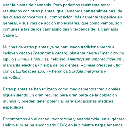
usar la planta de cannabis. Pero podemos realmente tener
resultados con otras plantas, que llamamos
cannamiméticas
, de
las cuales conocemos su composición, básicamente terpénica en
general, y sus vías de acción moleculares, que como vemos, son
comunes a las de los cannabinoides y terpenos de la Cannabis
Sativa L.
Muchas de estas plantas ya se han usado tradicionalmente e
incluyen cacao (
Theobroma cacao
), pimienta negra (
Piper nigrum
),
lúpulo (
Humulus lupulus
), helicriso (
Helichrysum umbraculigerum
),
margarita eléctrica / hierba de los dientes (
Acmella oleracea
), flor
cónica (
Echinacea spp.
) y hepática (
Radula marginata y
perrottetii
).
Estas plantas se han utilizado como medicamentos tradicionales,
siguen siendo un gran recurso para gran parte de la población
mundial y pueden tener potencial para aplicaciones médicas
específicas.
Encontramos en el cacao, teobromina y anandamida; en el género
Helicrysum se ha encontrado CBG; en la pimienta negra tenemos