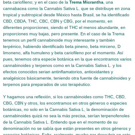
beta cariofileno; y en el caso de la
Trema Micrantha
, una
cannabacea como la Cannabis Sativa L. que se distribuye en zona
tropical y subtropical desde México hasta Brasil, se ha identificado
CBD, CBDA, THC, CBC, CBN y CBG, por el momento, en
diferentes proporciones, siendo el THC el menos abundante, en
proporciones muy bajas, pero presente. En el caso de la Trema
tenemos un perfil cannabinoide muy interesante y también
terpénico, habiendo identificado beta pineno, beta mirceno, D
limoneno, alfa humuleno y beta cariofileno por el momento. Así
pues, tenemos otra especie botánica en la que encontramos varios
cannabinoides y terpenos como en la Cannabis Sativa L. y los
efectos conocidos serian antinflamatorios, antioxidantes y
analgésicos básicamente, teniendo otra fuente de cannabinoides y
terpenos para preparados de uso terapéutico.
Y hagamos una reflexión, si los cannabinoides como THC, CBD,
CBG, CBN y otros, los encontramos en otros géneros o especies
botánicas, no solo en la Cannabis Sativa L, la denominación de
cannabinoides quizá no sea la más precisa, serían terpenofenoles
de la Cannabis Sativa L. Entiendo que en el momento de su
denominación no se sabía que están presentes en otros géneros y
especies botánicas. Falta, realmente, mucho por descubrir en este