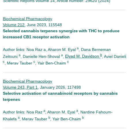
Scientific Reports volume 14, Article number: 29620 (2024)
Biochemical Pharmacology
Volume 212
, June 2023, 115548
Selected cannabis terpenes synergize with THC to produce
increased CB1 receptor activation
a
Author links: Noa Raz a, Aharon M. Eyal
, Dana Berneman
a
a
b
Zeitouni
, Danielle Hen-Shoval
,
Elyad M. Davidson
, Aviel Danieli
c
c
c
, Merav Tauber
, Yair Ben-Chaim
Biochemical Pharmacology
Volume 243, Part 1
, January 2026, 117498
Selective activation of cannabinoid receptors by cannabis
terpenes
a
a
Author links: Noa Raz
, Aharon M. Eyal
, Nardine Fahoum-
a
b
b
Khalefa
, Merav Tauber
, Yair Ben-Chaim