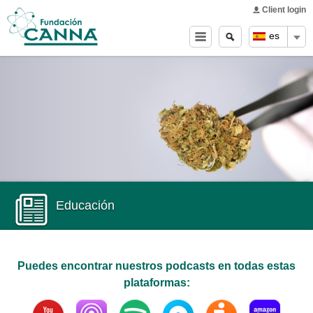
Main menu
Skip to
Client login
main
Buscar
Search
es
content
form
Educación
Puedes encontrar nuestros podcasts en todas estas
plataformas:
Youtube
Apple Podcasts
Spotify
Podomatic
Ivoox
Amazon