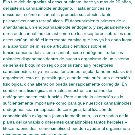
Ello fue debido gracias al descubrimiento, hace ya más de 20 años,
del sistema cannabinoide endógeno. Hasta entonces se
desconocía cómo el cannabis producía sus efectos tanto
psicoactivos como terapéuticos. El descubrimiento primero de la
anandamida, un endocannabinoide endógeno, y seguidamente de
otros endocannabinoides así como de los receptores sobre los que
estos actúan, abrió el interesante camino que hoy ya ha dado lugar
a la aparición de miles de artículos científicos sobre el
funcionamiento del sistema cannabinoide endógeno. Todos los
animales disponemos dentro de nuestro organismo de un sistema
de señales bioquímico regido por sustancias y receptores
cannabinoides, cuya principal función es regular la homeostasis del
organismo, esto es, permitir que, cuando este sufre una alteración
fisiológica, dicha alteración pueda ser rápidamente corregida. En
condiciones fisiológicas normales nuestros cannabinoides
endógenos hacen esta función. Pero cuando la alteración es lo
suficientemente importante como para que nuestros cannabinoides
endógenos sean incapaces de corregirla, la utilización de
cannabinoides exógenos (como la marihuana, los derivados de la
planta del cannabis o diferentes cannabinoides tantos herbales –
fitocannabinoides- como sintéticos) pueden ayudar al organismo a
recuperar su homeostasis natural.