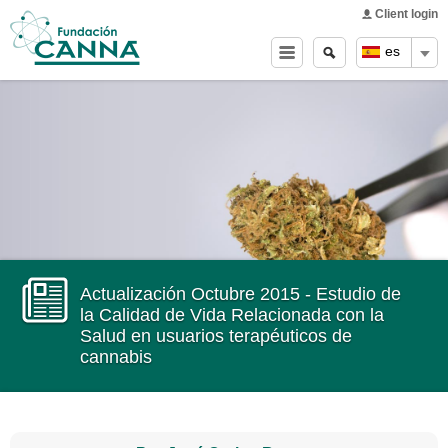
Main menu
Skip to
Client login
main
Buscar
Search
es
content
form
Actualización Octubre 2015 - Estudio de
la Calidad de Vida Relacionada con la
Salud en usuarios terapéuticos de
cannabis